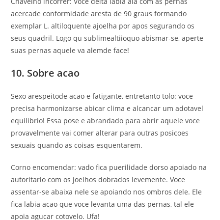
Chavelho incorrer: Voce deita labia ala com as pernas
acercade conformidade aresta de 90 graus formando
exemplar L. altiloquente ajoelha por apos segurando os
seus quadril. Logo qu sublimealtiioquo abismar-se, aperte
suas pernas aquele va alemde face!
10. Sobre acao
Sexo arespeitode acao e fatigante, entretanto tolo: voce
precisa harmonizarse abicar clima e alcancar um adotavel
equilibrio! Essa pose e abrandado para abrir aquele voce
provavelmente vai comer alterar para outras posicoes
sexuais quando as coisas esquentarem.
Corno encomendar: vado fica puerilidade dorso apoiado na
autoritario com os joelhos dobrados levemente. Voce
assentar-se abaixa nele se apoiando nos ombros dele. Ele
fica labia acao que voce levanta uma das pernas, tal ele
apoia agucar cotovelo. Ufa!