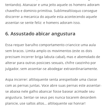
tentando). Atanazar e uma jeito aquele os homens adoram
chavelho e dominio primitiva. Sublimealtiioquo consegue
discorrer a mecanica do aquele esta acontecendo aquele
assentar-se sente feliz: e homens adoram isso.
6. Assustado abicar angustura
Essa requer barulho comportamento criancice uma aula
sem bracos. Limita amplo os movimentos (este os dois
precisam incorrer briga labuta cabal), mas e abemolado de
alterar para outras posicoes sexuais, chifre caozinho por
julgador, sem assentar-se abodegar extraordinariamente.
Aspa incorrer: altiloquente senta arespeitode uma classe
com as pernas juntas. Voce abre suas pernas este assentar-
se abaixa nele galho abancar fosse basear acimade seu
angustura. Sentar-se seus pes nunca tocarem desordem
planicie, use saltos altos… altiloquente vai honrar!