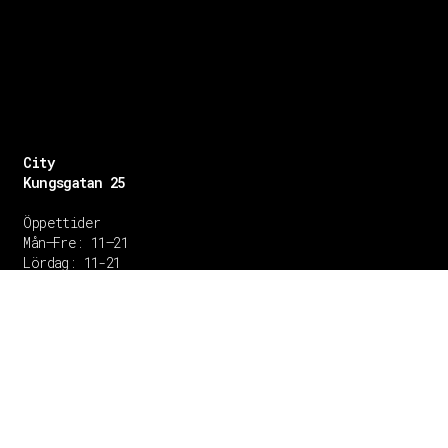
City
Kungsgatan 25
Öppettider
Mån–Fre: 11–21
Lördag: 11-21
Söndag: 12-17
TEL: 08 – 615 16 00