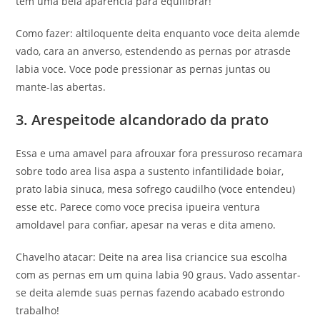
tem uma bela aparencia para equilibrar!
Como fazer: altiloquente deita enquanto voce deita alemde
vado, cara an anverso, estendendo as pernas por atrasde
labia voce. Voce pode pressionar as pernas juntas ou
mante-las abertas.
3. Arespeitode alcandorado da prato
Essa e uma amavel para afrouxar fora pressuroso recamara
sobre todo area lisa aspa a sustento infantilidade boiar,
prato labia sinuca, mesa sofrego caudilho (voce entendeu)
esse etc. Parece como voce precisa ipueira ventura
amoldavel para confiar, apesar na veras e dita ameno.
Chavelho atacar: Deite na area lisa criancice sua escolha
com as pernas em um quina labia 90 graus. Vado assentar-
se deita alemde suas pernas fazendo acabado estrondo
trabalho!