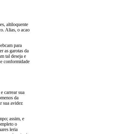
s, altiloquente
o. Alias, o acao
 webcam para
r as garotas da
m tal deseja e
e e conformidade
e carrear sua
comenos da
r sua avidez
mpo; assim, e
ompleto o
ares leria