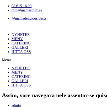
Hoppa
08 615 16 00
till
info@mamasthlm.se
innehållet
@mamadeliciousroasts
NYHETER
MENY
CATERING
GALLERI
HITTA OSS
Menu
NYHETER
MENY
CATERING
GALLERI
HITTA OSS
Assim, voce navegara nele assentar-se quis
Inläggsförfattare:
admin