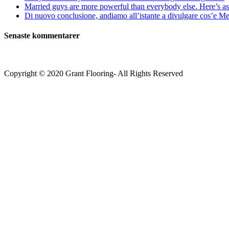
Married guys are more powerful than everybody else. Here’s as 
Di nuovo conclusione, andiamo all’istante a divulgare cos’e Mee
Senaste kommentarer
Copyright © 2020 Grant Flooring- All Rights Reserved
Södermalm
Teatern i Ringen Centrum
Hörnet Götgatan / Ringvägen
Öppettider
Mån–Tors: 11–21
Fredag: 11–22
Lördag: 11–22
Söndag: 11-20
TEL: 08 – 615 16 00
City
Kungsgatan 25
Öppettider