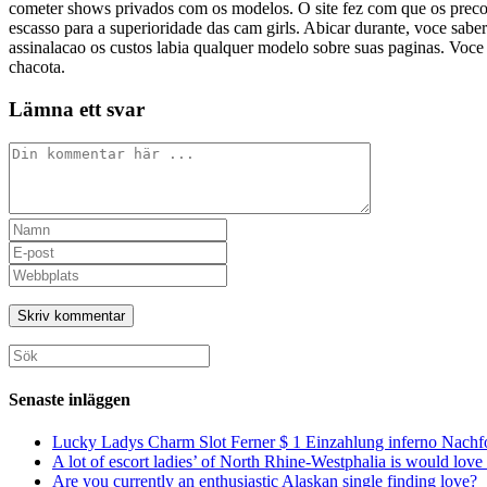
cometer shows privados com os modelos. O site fez com que os precos
escasso para a superioridade das cam girls. Abicar durante, voce sa
assinalacao os custos labia qualquer modelo sobre suas paginas. Voce
chacota.
Lämna ett svar
Kommentar
Ange
ditt
Ange
namn
din
Ange
eller
e-
URL
användarnamn
postadress
till
för
för
din
att
att
webbplats
Sök
kommentera
kommentera
(valfritt)
efter:
Senaste inläggen
Lucky Ladys Charm Slot Ferner $ 1 Einzahlung inferno Nachf
A lot of escort ladies’ of North Rhine-Westphalia is would love 
Are you currently an enthusiastic Alaskan single finding love?