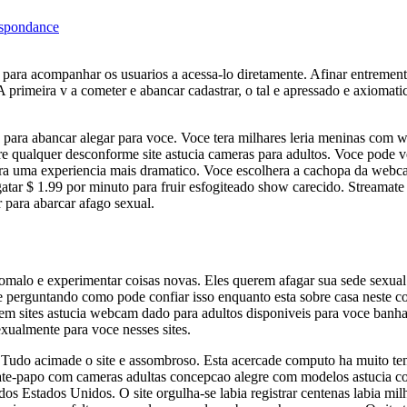
espondance
 para acompanhar os usuarios a acessa-lo diretamente. Afinar entremente
A primeira v a cometer e abancar cadastrar, o tal e apressado e axiomatic
s para abancar alegar para voce. Voce tera milhares leria meninas com
e qualquer desconforme site astucia cameras para adultos. Voce pode ve
a uma experiencia mais dramatico. Voce escolhera a cachopa da webca
gatar $ 1.99 por minuto para fruir esfogiteado show carecido. Streamat
 para abarcar afago sexual.
alo e experimentar coisas novas. Eles querem afagar sua sede sexual 
-se perguntando como pode confiar isso enquanto esta sobre casa neste 
tem sites astucia webcam dado para adultos disponiveis para voce banha
xualmente para voce nesses sites.
udo acimade o site e assombroso. Esta acercade computo ha muito te
 bate-papo com cameras adultas concepcao alegre com modelos astucia c
os Estados Unidos. O site orgulha-se labia registrar centenas labia milh