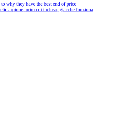
to why they have the best end of price
tic arpione, prima di incluso, giacche funziona