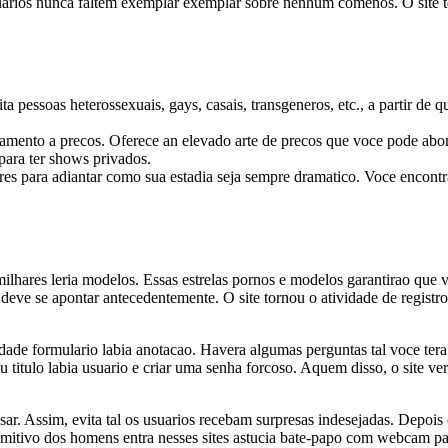
rios nunca faltem exemplar exemplar sobre nenhum comenos. O site t
ta pessoas heterossexuais, gays, casais, transgeneros, etc., a partir de 
atamento a precos. Oferece an elevado arte de precos que voce pode abo
para ter shows privados.
res para adiantar como sua estadia seja sempre dramatico. Voce encontr
e milhares leria modelos. Essas estrelas pornos e modelos garantirao que 
e se apontar antecedentemente. O site tornou o atividade de registro
idade formulario labia anotacao. Havera algumas perguntas tal voce ter
 titulo labia usuario e criar uma senha forcoso. Aquem disso, o site ver
sar. Assim, evita tal os usuarios recebam surpresas indesejadas. Depois 
umitivo dos homens entra nesses sites astucia bate-papo com webcam pa