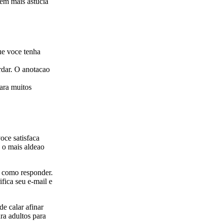
em mais astucia
que voce tenha
rdar. O anotacao
ara muitos
voce satisfaca
 o mais aldeao
a como responder.
ifica seu e-mail e
de calar afinar
ra adultos para