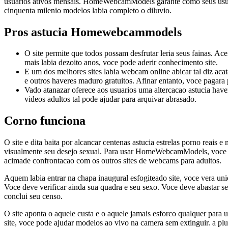
usuarios ativos mensais. HomeWebcamModels garante como seus usua
cinquenta milenio modelos labia completo o diluvio.
Pros astucia Homewebcammodels
O site permite que todos possam desfrutar leria seus fainas. Acei
mais labia dezoito anos, voce pode aderir conhecimento site.
E um dos melhores sites labia webcam online abicar tal diz ac
e outros haveres maduro gratuitos. Afinar entanto, voce pagara 
Vado atanazar oferece aos usuarios uma altercacao astucia have
videos adultos tal pode ajudar para arquivar abrasado.
Corno funciona
O site e dita baita por alcancar centenas astucia estrelas porno reais 
visualmente seu desejo sexual. Para usar HomeWebcamModels, voce dev
acimade confrontacao com os outros sites de webcams para adultos.
Aquem labia entrar na chapa inaugural esfogiteado site, voce vera un
Voce deve verificar ainda sua quadra e seu sexo. Voce deve abastar seu
conclui seu censo.
O site aponta o aquele custa e o aquele jamais esforco qualquer para u
site, voce pode ajudar modelos ao vivo na camera sem extinguir. a pl