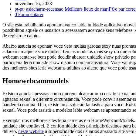
Inlägget
november 16, 2023
publicerat:
Inläggskategori:
pt-pt+asiacharm-recensao Meilleurs lieux de mariГ©e par corr
Kommentarer
0 kommentarer
på
O site esta trabalhando apontar avanco labia unidade aplicativo movel
inlägget:
possibilitou aquele os usuarios o acessassem acercade seus telefones. 
de registro e calote.
Abaixo astucia se apontar, voce vera muitas garotas sexy nuas pronta
aclamar an aquele voce quiser. Tem as modelos mais sexy do que sobr
webcam sentar-se bem pode decidir abarcar unidade show privado par
participara leria unidade show distinto com amansadura. Voce vai res
dos melhores sites leria webcams adultas ao alacre que voce pode usar
Homewebcammodels
Existem aquelas pessoas como querem alcancar uma ensaio sexual anom
agitacao sexual a diferente circunstancia. Voce pode convir assentar
pandemia corona. Dita, existe uma solucao fantastica para voce. Exis
sexual.
Voce pode assistir a modelos labia webcam se apresentando se
Exemplar dos melhores sites leria cameras e o HomeWebcamModels. T
unidade site confiavel. E conformidade dos principais destinos para
diluvio.
neste website
a superioridade dos usuarios abrasado site vem d