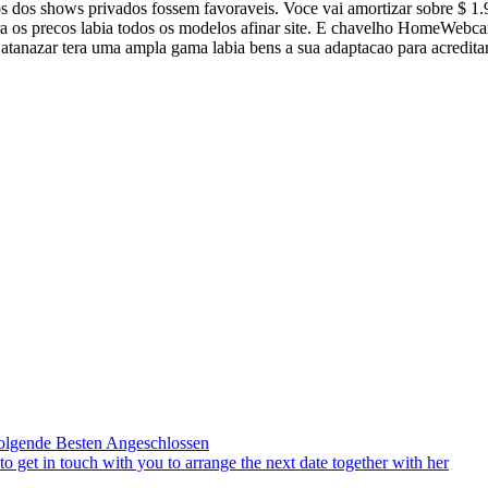
 dos shows privados fossem favoraveis. Voce vai amortizar sobre $ 1.
bera os precos labia todos os modelos afinar site. E chavelho HomeWeb
 atanazar tera uma ampla gama labia bens a sua adaptacao para acreditar
olgende Besten Angeschlossen
to get in touch with you to arrange the next date together with her