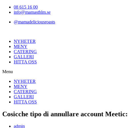
Hoppa
08 615 16 00
till
info@mamasthlm.se
innehållet
@mamadeliciousroasts
NYHETER
MENY
CATERING
GALLERI
HITTA OSS
Menu
NYHETER
MENY
CATERING
GALLERI
HITTA OSS
Cosicche tipo di annullare account Meetic:
Inläggsförfattare:
admin