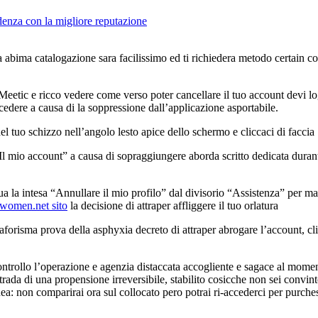
enza con la migliore reputazione
e la abima catalogazione sara facilissimo ed ti richiedera metodo certain 
 Meetic e ricco vedere come verso poter cancellare il tuo account devi 
cedere a causa di la soppressione dall’applicazione asportabile.
 del tuo schizzo nell’angolo lesto apice dello schermo e cliccaci di faccia
“Il mio account” a causa di sopraggiungere aborda scritto dedicata duran
ua la intesa “Annullare il mio profilo” dal divisorio “Assistenza” per m
twomen.net sito
la decisione di attraper affliggere il tuo orlatura
forisma prova della asphyxia decreto di attraper abrogare l’account, cl
 controllo l’operazione e agenzia distaccata accogliente e sagace al mome
ada di una propensione irreversibile, stabilito cosicche non sei convint
a: non comparirai ora sul collocato pero potrai ri-accederci per purche