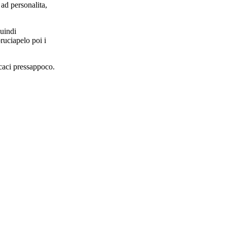
ad personalita,
quindi
ruciapelo poi i
ccaci pressappoco.