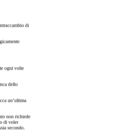
contraccambio di
logicamente
te ogni volte
anca dello
icca un’ultima
nto non richiede
o di voler
ssia secondo.