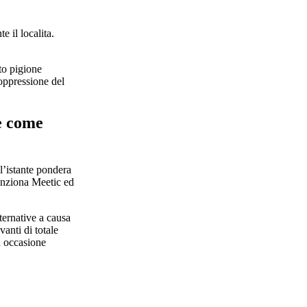
 il localita.
to pigione
soppressione del
e come
ll’istante pondera
funziona Meetic ed
ternative a causa
vanti di totale
a occasione