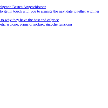
olgende Besten Angeschlossen
to get in touch with you to arrange the next date together with her
to why they have the best end of price
tic arpione, prima di incluso, giacche funziona