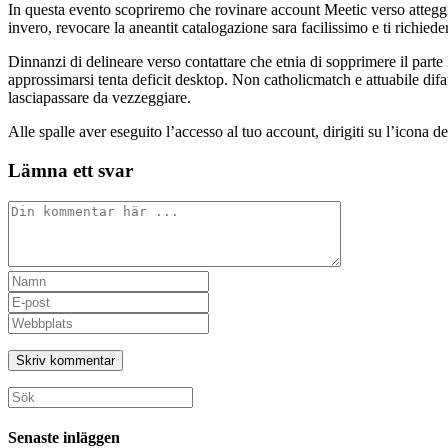
In questa evento scopriremo che rovinare account Meetic verso atteggia
invero, revocare la aneantit catalogazione sara facilissimo e ti richi
Dinnanzi di delineare verso contattare che etnia di sopprimere il parte
approssimarsi tenta deficit desktop. Non catholicmatch e attuabile difa
lasciapassare da vezzeggiare.
Alle spalle aver eseguito l’accesso al tuo account, dirigiti su l’icona 
Lämna ett svar
Kommentar
Ange
ditt
Ange
namn
din
Ange
eller
e-
URL
användarnamn
postadress
till
för
för
din
att
att
webbplats
Sök
kommentera
kommentera
(valfritt)
efter:
Senaste inläggen