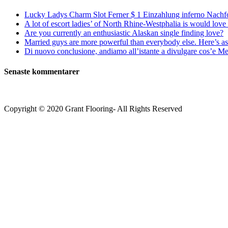
Lucky Ladys Charm Slot Ferner $ 1 Einzahlung inferno Nachf
A lot of escort ladies’ of North Rhine-Westphalia is would love 
Are you currently an enthusiastic Alaskan single finding love?
Married guys are more powerful than everybody else. Here’s as 
Di nuovo conclusione, andiamo all’istante a divulgare cos’e Mee
Senaste kommentarer
Copyright © 2020 Grant Flooring- All Rights Reserved
Södermalm
Teatern i Ringen Centrum
Hörnet Götgatan / Ringvägen
Öppettider
Mån–Tors: 11–21
Fredag: 11–22
Lördag: 11–22
Söndag: 11-20
TEL: 08 – 615 16 00