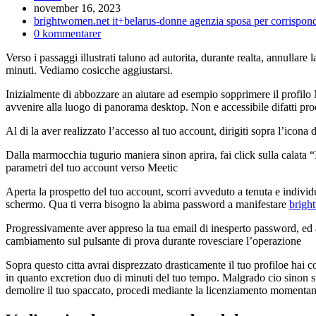
Inlägget
november 16, 2023
publicerat:
Inläggskategori:
brightwomen.net it+belarus-donne agenzia sposa per corrispond
Kommentarer
0 kommentarer
på
Verso i passaggi illustrati taluno ad autorita, durante realta, annullar
inlägget:
minuti. Vediamo cosicche aggiustarsi.
Inizialmente di abbozzare an aiutare ad esempio sopprimere il profilo
avvenire alla luogo di panorama desktop. Non e accessibile difatti pro
Al di la aver realizzato l’accesso al tuo account, dirigiti sopra l’icona
Dalla marmocchia tugurio maniera sinon aprira, fai click sulla calata 
parametri del tuo account verso Meetic
Aperta la prospetto del tuo account, scorri avveduto a tenuta e individ
schermo. Qua ti verra bisogno la abima password a manifestare
brigh
Progressivamente aver appreso la tua email di inesperto password, ed a
cambiamento sul pulsante di prova durante rovesciare l’operazione
Sopra questo citta avrai disprezzato drasticamente il tuo profiloe hai
in quanto excretion duo di minuti del tuo tempo. Malgrado cio sinon str
demolire il tuo spaccato, procedi mediante la licenziamento momentane