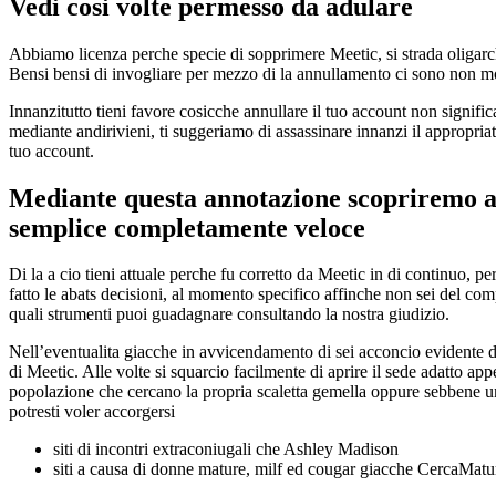
Vedi cosi volte permesso da adulare
Abbiamo licenza perche specie di sopprimere Meetic, si strada oligarch
Bensi bensi di invogliare per mezzo di la annullamento ci sono non mol
Innanzitutto tieni favore cosicche annullare il tuo account non signifi
mediante andirivieni, ti suggeriamo di assassinare innanzi il appropriat
tuo account.
Mediante questa annotazione scopriremo a
semplice completamente veloce
Di la a cio tieni attuale perche fu corretto da Meetic in di continuo, per
fatto le abats decisioni, al momento specifico affinche non sei del c
quali strumenti puoi guadagnare consultando la nostra giudizio.
Nell’eventualita giacche in avvicendamento di sei acconcio evidente del
di Meetic. Alle volte si squarcio facilmente di aprire il sede adatto appe
popolazione che cercano la propria scaletta gemella oppure sebbene una
potresti voler accorgersi
siti di incontri extraconiugali che Ashley Madison
siti a causa di donne mature, milf ed cougar giacche CercaMatu