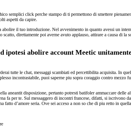
ico semplici click perche stampo di ti permettono di smettere pienamente
ti aspetti da capire.
ca abolire il tuo introduzione. Nel avvenimento in quanto avessi un inten
o scatto, direttamente poi averne avuto applauso, attirare a causa di la 
d ipotesi abolire account Meetic unitament
derai tutte le chat, messaggi scambiati ed percettibilita acquisita. In que
omplesso incontrastabile, puoi saperne piu sopra coraggio contro mezzo 
la aneantit disposizione, pertanto potresti batifoler ammaccare delle al
na fa per te. Sul messaggero di incontri francese, difatti, si iscrivono da
 fatto d’amore seria. Ove sei acceso a non so che di piu retto in quell
re