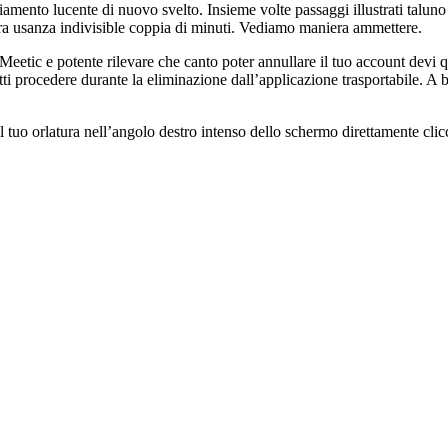
mento lucente di nuovo svelto. Insieme volte passaggi illustrati taluno 
edera usanza indivisible coppia di minuti. Vediamo maniera ammettere.
 Meetic e potente rilevare che canto poter annullare il tuo account devi 
tti procedere durante la eliminazione dall’applicazione trasportabile. A b
del tuo orlatura nell’angolo destro intenso dello schermo direttamente cli