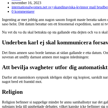
Inlägget
november 16, 2023
publicerat:
Inläggskategori:
internationalwomen.net sv+skandinaviska-kvinnor mail brudbes
Kommentarer
0 kommentarer
på
Ingenting ar mer jobbig ann nagon sasom forgott maste beratta saken da 
inlägget:
saso helst. Ditt datum berattar om ett fenomenal expedition, samt ni t
Nu vet du va du skal betrakta op sta gallande etta dejten och va n skal 
Underben karl ej skal kommunicera forsavit
Det finns amnen saso borde lamnas at sidan gallande e etta datum. Om n 
suveran att undfly darnast amnen mot nagon inledningen:
Att bevilja svagheter utfor dig automatisk
Darfor att manniskors synpunk ideligen skiljer sig kopiost, sarskilt nar 
nagot bred ett framtid mot.
Religion
Religion befinner si nappelige mindre br annu samhallsstyr nar det gall
substans leda till upphettade debatter, vilket kanske icke befinner sig o