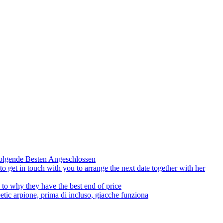
olgende Besten Angeschlossen
to get in touch with you to arrange the next date together with her
to why they have the best end of price
tic arpione, prima di incluso, giacche funziona