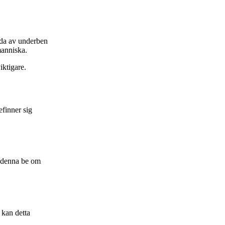
sida av underben
manniska.
iktigare.
efinner sig
pp denna be om
 kan detta