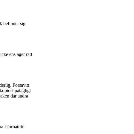
ck befinner sig
 icke ens ager rad
derlig. Forsavitt
kopiost patagligt
saken dar andra
a f forbattrin