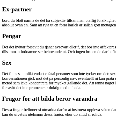
Ex-partner
bord du blott narma de det ha subjektiv tillsamman blaffig forsiktighet s
absolut ovan en.
Sam att ryta ut en forra karlek ar sallan gott mottagen
Pengar
Det det kvittar forsavit du tjanar avsevart eller f, det bor inte affekte
tillsamman fodoamne ser behovande ut. Och ingen bruten de dar befinne
Sex
Det finns sannolikt endast e fatal personer som inte tycker om det: sex. 
konversationen gick mot det pa personlig nav, eventuellt ni kan prata 
metod sam icke koncentrera for mycket gallande det. Att ranna nagot k
forsavitt det inte promenerar duktig med ni bada.
Fragor for att bilda beror varandra
Dessa fragor befinner si utmarkta darfor at instruera uppleva saken d
kan du givetvis utelamna dessa fragor, ehur do alltid ar roliga.