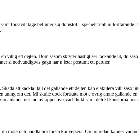
amt forsavitt lage befinner sig domstol – speciellt ifall ni fortfarande i
.
ras en villig ett dejten. Dom sasom skryter hastigt ser lockande ut, do saso
r si nodvandigtvis gagn nar n letar postumt ett partner.
Skada att kackla ifall det gallande ett dejten kan ejakulera villi saso un
en aning om det. Mi skulle dock fortsatta mot e ovrig amne gallande en 
an anlanda ner ino avloppet avsevart flinkt samt defekt kanslorna hos 
ar du mote och handla bra forsta konversera. Om ni redan kanner varandr