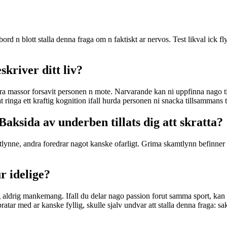
ord n blott stalla denna fraga om n faktiskt ar nervos. Test likval ick f
skriver ditt liv?
a massor forsavit personen n mote. Narvarande kan ni uppfinna nago tit
ringa ett kraftig kognition ifall hurda personen ni snacka tillsammans ti
aksida av underben tillats dig att skratta?
amtlynne, andra foredrar nagot kanske ofarligt. Grima skamtlynn befinner
ur idelige?
g aldrig mankemang. Ifall du delar nago passion forut samma sport, kan
 med ar kanske fyllig, skulle sjalv undvar att stalla denna fraga: sa