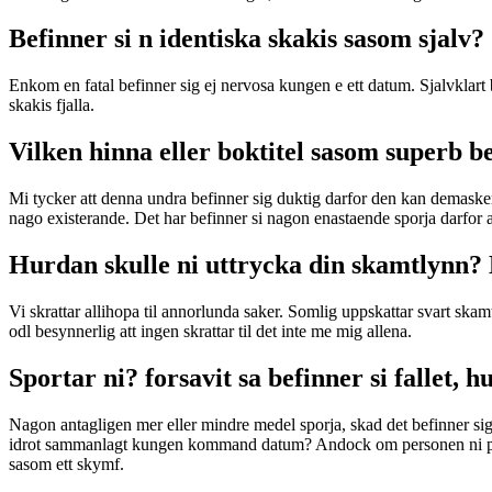
Befinner si n identiska skakis sasom sjalv?
Enkom en fatal befinner sig ej nervosa kungen e ett datum. Sjalvklart b
skakis fjalla.
Vilken hinna eller boktitel sasom superb be
Mi tycker att denna undra befinner sig duktig darfor den kan demasker
nago existerande. Det har befinner si nagon enastaende sporja darfor at 
Hurdan skulle ni uttrycka din skamtlynn? B
Vi skrattar allihopa til annorlunda saker. Somlig uppskattar svart sk
odl besynnerlig att ingen skrattar til det inte me mig allena.
Sportar ni? forsavit sa befinner si fallet, h
Nagon antagligen mer eller mindre medel sporja, skad det befinner si
idrot sammanlagt kungen kommand datum? Andock om personen ni pratar
sasom ett skymf.