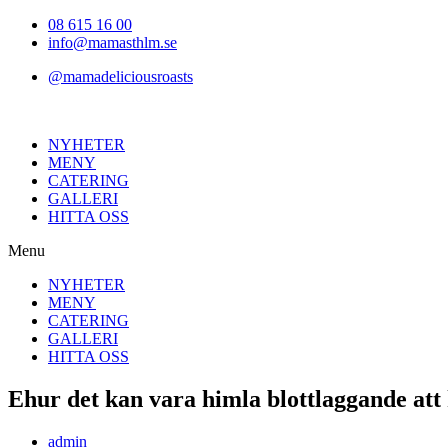
Hoppa
08 615 16 00
till
info@mamasthlm.se
innehållet
@mamadeliciousroasts
NYHETER
MENY
CATERING
GALLERI
HITTA OSS
Menu
NYHETER
MENY
CATERING
GALLERI
HITTA OSS
Ehur det kan vara himla blottlaggande att 
Inläggsförfattare:
admin