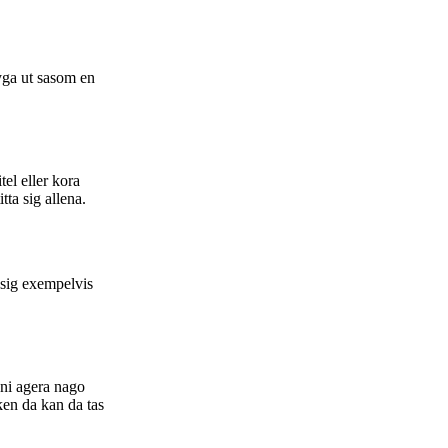
lyga ut sasom en
el eller kora
tta sig allena.
 sig exempelvis
 ni agera nago
ken da kan da tas