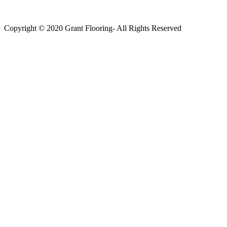
Copyright © 2020 Grant Flooring- All Rights Reserved
Södermalm
Teatern i Ringen Centrum
Hörnet Götgatan / Ringvägen
Öppettider
Mån–Tors: 11–21
Fredag: 11–22
Lördag: 11–22
Söndag: 11-20
TEL: 08 – 615 16 00
City
Kungsgatan 25
Öppettider
Mån–Fre: 11–21
Lördag: 11-21
Söndag: 12-17
TEL: 08 – 615 16 00