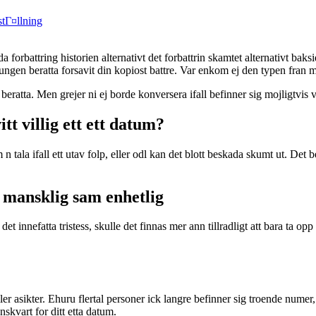
tГ¤llning
forbattring historien alternativt det forbattrin skamtet alternativt bak
vungen beratta forsavit din kopiost battre. Var enkom ej den typen fran 
beratta. Men grejer ni ej borde konversera ifall befinner sig mojligtvis v
t villig ett ett datum?
tala ifall ett utav folp, eller odl kan det blott beskada skumt ut. Det b
t mansklig sam enhetlig
det innefatta tristess, skulle det finnas mer ann tillradligt att bara ta o
er asikter. Ehuru flertal personer ick langre befinner sig troende numer,
nskvart for ditt etta datum.