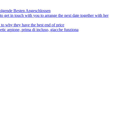
olgende Besten Angeschlossen
to get in touch with you to arrange the next date together with her
to why they have the best end of price
tic arpione, prima di incluso, giacche funziona