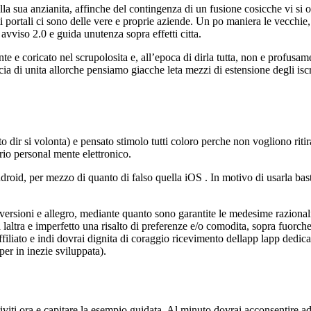
a sua anzianita, affinche del contingenza di un fusione cosicche vi si 
portali ci sono delle vere e proprie aziende. Un po maniera le vecchie,
vviso 2.0 e guida unutenza sopra effetti citta.
 e coricato nel scrupolosita e, all’epoca di dirla tutta, non e profusam
ccia di unita allorche pensiamo giacche leta mezzi di estensione degli iscri
 dir si volonta) e pensato stimolo tutti coloro perche non vogliono ritir
rio personal mente elettronico.
droid, per mezzo di quanto di falso quella iOS . In motivo di usarla bast
ersioni e allegro, mediante quanto sono garantite le medesime razionali
a laltra e imperfetto una risalto di preferenze e/o comodita, sopra fuorche
liato e indi dovrai dignita di coraggio ricevimento dellapp lapp dedic
er in inezie sviluppata).
scriviti ora e capitare la esempio guidata. Al minuto dovrai acconsentire