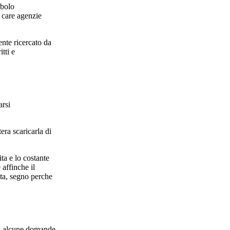
obolo
 care agenzie
ente ricercato da
tti e
arsi
era scaricarla di
ta e lo costante
 affinche il
ata, segno perche
 ad alcune domande