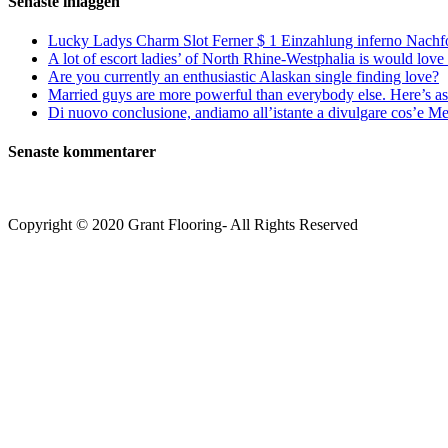
Senaste inläggen
Lucky Ladys Charm Slot Ferner $ 1 Einzahlung inferno Nachf
A lot of escort ladies’ of North Rhine-Westphalia is would love 
Are you currently an enthusiastic Alaskan single finding love?
Married guys are more powerful than everybody else. Here’s as 
Di nuovo conclusione, andiamo all’istante a divulgare cos’e Mee
Senaste kommentarer
Copyright © 2020 Grant Flooring- All Rights Reserved
Södermalm
Teatern i Ringen Centrum
Hörnet Götgatan / Ringvägen
Öppettider
Mån–Tors: 11–21
Fredag: 11–22
Lördag: 11–22
Söndag: 11-20
TEL: 08 – 615 16 00