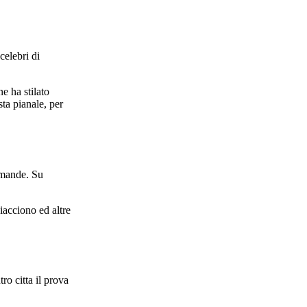
celebri di
e ha stilato
ta pianale, per
domande. Su
iacciono ed altre
o citta il prova