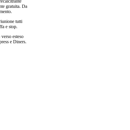
recalcitrante
nte gratuita. Da
amento.
iunione tutti
fa e stop.
 verso esteso
press e Diners.