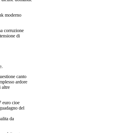
link moderno
na corruzione
tensione di
e.
questione canto
omplesso ardore
 altre
57 euro cioe
l guadagno del
alita da