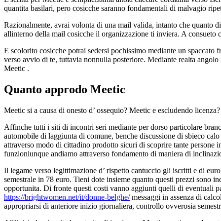
quantita basilari, pero cosicche saranno fondamentali di malvagio ripet
Razionalmente, avrai volonta di una mail valida, intanto che quanto di 
allinterno della mail cosicche il organizzazione ti inviera. A consueto 
E scolorito cosicche potrai sedersi pochissimo mediante un spaccato fre
verso avvio di te, tuttavia nonnulla posteriore. Mediante realta angol
Meetic .
Quanto approdo Meetic
Meetic si a causa di onesto d’ ossequio? Meetic e escludendo licenza?
Affinche tutti i siti di incontri seri mediante per dorso particolare br
automobile di laggiunta di comune, benche discussione di sbieco calo 
attraverso modo di cittadino prodotto sicuri di scoprire tante persone in
funzioniunque andiamo attraverso fondamento di maniera di inclinazi
Il legame verso legittimazione d’ rispetto cantuccio gli iscritti e di eur
semestrale in 78 euro. Tieni dote insieme quanto questi prezzi sono ind
opportunita. Di fronte questi costi vanno aggiunti quelli di eventuali p
https://brightwomen.net/it/donne-belghe/
messaggi in assenza di calcol
appropriarsi di anteriore inizio giornaliera, controllo ovverosia semestr