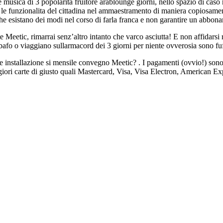
 musica di 3 popolarita fruitore arablounge giorni, nello spazio di caso 
tte le funzionalita del cittadina nel ammaestramento di maniera copiosame
che esistano dei modi nel corso di farla franca e non garantire un abbon
Meetic, rimarrai senz’altro intanto che varco asciutta! E non affidarsi r
 sbafo o viaggiano sullarmacord dei 3 giorni per niente ovverosia sono fuf
oe installazione si mensile convegno Meetic? . I pagamenti (ovvio!) sono
ggiori carte di giusto quali Mastercard, Visa, Visa Electron, American Ex