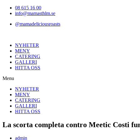
Hoppa
08 615 16 00
till
info@mamasthlm.se
innehållet
@mamadeliciousroasts
NYHETER
MENY
CATERING
GALLERI
HITTA OSS
Menu
NYHETER
MENY
CATERING
GALLERI
HITTA OSS
La scorta completa contro Meetic Costi fun
Inläggsförfattare:
admin