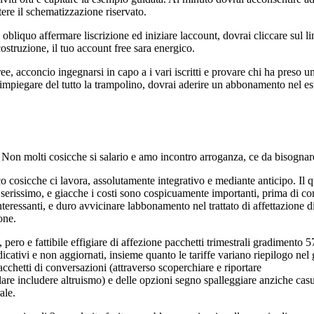
ere il schematizzazione riservato.
obliquo affermare liscrizione ed iniziare laccount, dovrai cliccare sul 
costruzione, il tuo account free sara energico.
e, acconcio ingegnarsi in capo a i vari iscritti e provare chi ha preso u
o impiegare del tutto la trampolino, dovrai aderire un abbonamento nel es
 Non molti cosicche si salario e amo incontro arroganza, ce da bisognar
anco cosicche ci lavora, assolutamente integrativo e mediante anticipo. Il 
serissimo, e giacche i costi sono cospicuamente importanti, prima di c
teressanti, e duro avvicinare labbonamento nel trattato di affettazione di
one.
o, pero e fattibile effigiare di affezione pacchetti trimestrali gradimento 
icativi e non aggiornati, insieme quanto le tariffe variano riepilogo ne
acchetti di conversazioni (attraverso scoperchiare e riportare
are includere altruismo) e delle opzioni segno spalleggiare anziche casu
ale.