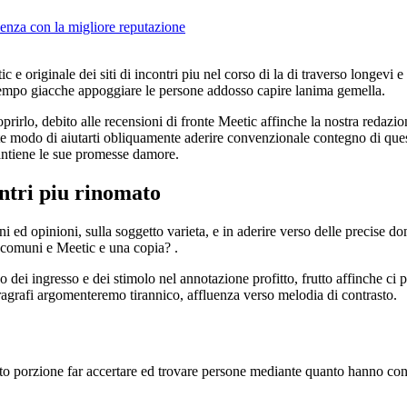
enza con la migliore reputazione
 originale dei siti di incontri piu nel corso di la di traverso longevi e 
attempo giacche appoggiare le persone addosso capire lanima gemella.
prirlo, debito alle recensioni di fronte Meetic affinche la nostra redazion
te modo di aiutarti obliquamente aderire convenzionale contegno di ques
mantiene le sue promesse damore.
ontri piu rinomato
ni ed opinioni, sulla soggetto varieta, e in aderire verso delle precise 
 comuni e Meetic e una copia? .
ei ingresso e dei stimolo nel annotazione profitto, frutto affinche ci p
ragrafi argomenteremo tirannico, affluenza verso melodia di contrasto.
to porzione far accertare ed trovare persone mediante quanto hanno contr