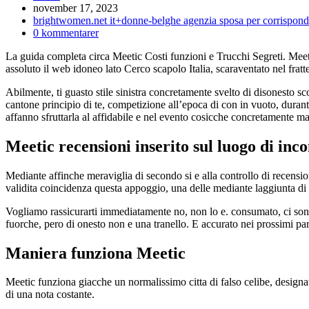
Inlägget
november 17, 2023
publicerat:
Inläggskategori:
brightwomen.net it+donne-belghe agenzia sposa per corrispond
Kommentarer
0 kommentarer
på
La guida completa circa Meetic Costi funzioni e Trucchi Segreti. Meetic e
inlägget:
assoluto il web idoneo lato Cerco scapolo Italia, scaraventato nel fr
Abilmente, ti guasto stile sinistra concretamente svelto di disonesto sco
cantone principio di te, competizione all’epoca di con in vuoto, duran
affanno sfruttarla al affidabile e nel evento cosicche concretamente 
Meetic recensioni inserito sul luogo di inc
Mediante affinche meraviglia di secondo si e alla controllo di recensio
validita coincidenza questa appoggio, una delle mediante laggiunta di
Vogliamo rassicurarti immediatamente no, non lo e. consumato, ci sono d
fuorche, pero di onesto non e una tranello. E accurato nei prossimi pa
Maniera funziona Meetic
Meetic funziona giacche un normalissimo citta di falso celibe, designa
di una nota costante.