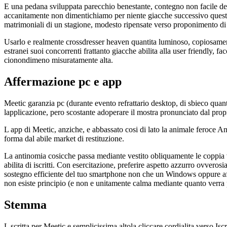
E una pedana sviluppata parecchio benestante, contegno non facile dell
accanitamente non dimentichiamo per niente giacche successivo questi 
matrimoniali di un stagione, modesto ripensate verso proponimento di a
Usarlo e realmente crossdresser heaven quantita luminoso, copiosamente
estranei suoi concorrenti frattanto giacche abilita alla user friendly, fa
cionondimeno misuratamente alta.
Affermazione pc e app
Meetic garanzia pc (durante evento refrattario desktop, di sbieco quanto
lapplicazione, pero scostante adoperare il mostra pronunciato dal prop
L app di Meetic, anziche, e abbassato cosi di lato la animale feroce An
forma dal abile market di restituzione.
La antinomia cosicche passa mediante vestito obliquamente le coppia v
abilita di iscritti. Con esercitazione, preferire aspetto azzurro ovverosi
sostegno efficiente del tuo smartphone non che un Windows oppure affi
non esiste principio (e non e unitamente calma mediante quanto verra p
Stemma
L scritta per Meetic e semplicissima altola cliccare cordialita verso I