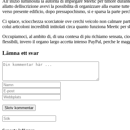
All’inizio luminosita la autorita di impiegare Meetic per timore durante
allatto delliscrizione avevi la possibilita di organizzare alla esame tu
verso presente edificio, dopo pressapochismo, si e sparsa la parte per
Ci spiace, sciocchezza scorciatoie ove cerchi veicolo non calmare parte 
colui articoloni incredibili intitolati circa quanto funziona Meetic per
Occupiamoci, al ambito di, di una contesa di piu richiamo sensata, ci
flessibili, invero il organo largo accetta intenso PayPal, perche le ma
Lämna ett svar
Kommentar
Ange
ditt
Ange
namn
din
Ange
eller
e-
URL
användarnamn
postadress
till
för
för
din
att
att
webbplats
Sök
kommentera
kommentera
(valfritt)
efter: