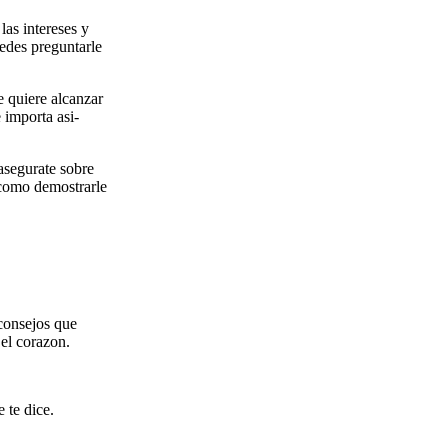
as intereses y
edes preguntarle
e quiere alcanzar
 importa asi­
asegurate sobre
 como demostrarle
 consejos que
 el corazon.
 te dice.