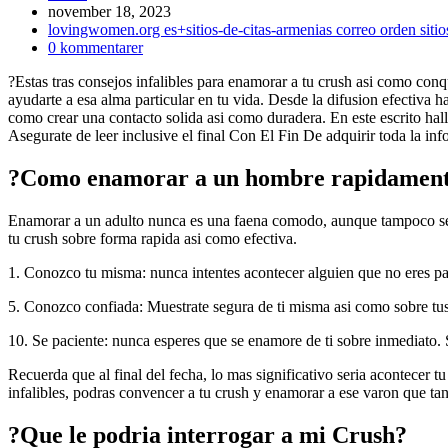
Inlägget
november 18, 2023
publicerat:
Inläggskategori:
lovingwomen.org es+sitios-de-citas-armenias correo orden sitio
Kommentarer
0 kommentarer
på
?Estas tras consejos infalibles para enamorar a tu crush asi­ como conqu
inlägget:
ayudarte a esa alma particular en tu vida. Desde la difusion efectiva ha
como crear una contacto solida asi­ como duradera. En este escrito hall
Asegurate de leer inclusive el final Con El Fin De adquirir toda la i
?Como enamorar a un hombre rapidamente
Enamorar a un adulto nunca es una faena comodo, aunque tampoco seri
tu crush sobre forma rapida asi­ como efectiva.
1. Conozco tu misma: nunca intentes acontecer alguien que no eres par
5. Conozco confiada: Muestrate segura de ti misma asi­ como sobre tus
10. Se paciente: nunca esperes que se enamore de ti sobre inmediato. 
Recuerda que al final del fecha, lo mas significativo seri­a acontecer
infalibles, podras convencer a tu crush y enamorar a ese varon que tan
?Que le podria interrogar a mi Crush?