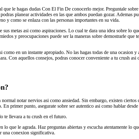
al que le hagas dudas Con El Fin De conocerlo mejor. Preguntale sobre l
omo podras planear actividades en las que ambos puedan gozar. Ademas pu
rreno y como se enlaza con las personas importantes en su vida.
e sus metas asi­ como aspiraciones. Lo cual te dara una idea sobre lo qu
 miedos y preocupaciones puede ser la maneras sobre demostrarle que te
­ como en un instante apropiado. No las hagas todas de una ocasion y 
hara. Con aquellos consejos, podras conocer conveniente a tu crush asi­
on?
­a normal notar nervios asi­ como ansiedad. Sin embargo, existen ciertos
. En primer punto, asegurate sobre ser autentico asi­ como hablar desde
 te llevara a tu crush en el futuro.
n lo que le agrada. Haz preguntas abiertas y escucha atentamente lo que
r una conexion significativa.