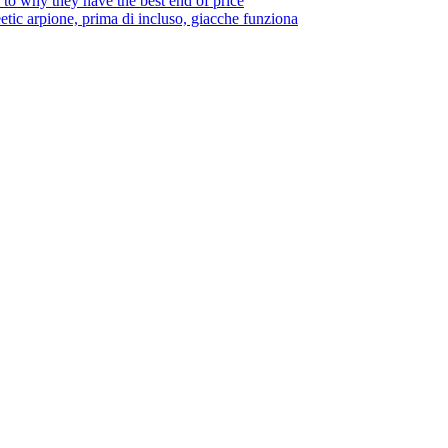
to why they have the best end of price
tic arpione, prima di incluso, giacche funziona