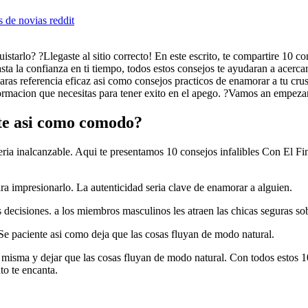
s de novias reddit
istarlo? ?Llegaste al sitio correcto! En este escrito, te compartire 10 co
sta la confianza en ti tiempo, todos estos consejos te ayudaran a acercart
aras referencia eficaz asi­ como consejos practicos de enamorar a tu cru
nformacion que necesitas para tener exito en el apego. ?Vamos an empeza
 asi­ como comodo?
­a inalcanzable. Aqui te presentamos 10 consejos infalibles Con El F
a impresionarlo. La autenticidad seri­a clave de enamorar a alguien.
 decisiones. a los miembros masculinos les atraen las chicas seguras so
Se paciente asi­ como deja que las cosas fluyan de modo natural.
 tu misma y dejar que las cosas fluyan de modo natural. Con todos estos 
to te encanta.