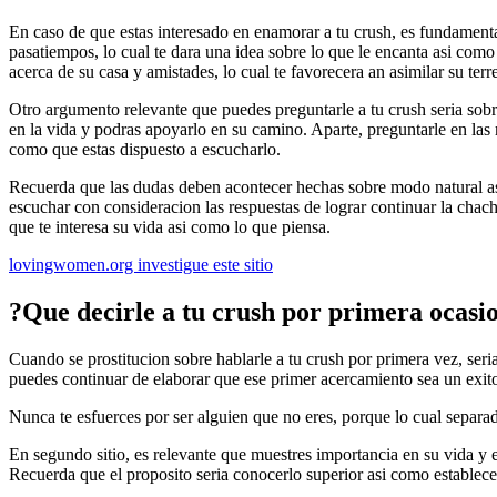
En caso de que estas interesado en enamorar a tu crush, es fundament
pasatiempos, lo cual te dara una idea sobre lo que le encanta asi­ c
acerca de su casa y amistades, lo cual te favorecera an asimilar su te
Otro argumento relevante que puedes preguntarle a tu crush seri­a sobr
en la vida y podras apoyarlo en su camino. Aparte, preguntarle en las
como que estas dispuesto a escucharlo.
Recuerda que las dudas deben acontecer hechas sobre modo natural asi
escuchar con consideracion las respuestas de lograr continuar la chac
que te interesa su vida asi­ como lo que piensa.
lovingwomen.org investigue este sitio
?Que decirle a tu crush por primera ocasi
Cuando se prostitucion sobre hablarle a tu crush por primera vez, seri
puedes continuar de elaborar que ese primer acercamiento sea un exito
Nunca te esfuerces por ser alguien que no eres, porque lo cual separado
En segundo sitio, es relevante que muestres importancia en su vida y e
Recuerda que el proposito seri­a conocerlo superior asi­ como establece