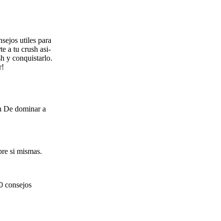
nsejos utiles para
e a tu crush asi­
sh y conquistarlo.
r!
in De dominar a
bre si mismas.
10 consejos