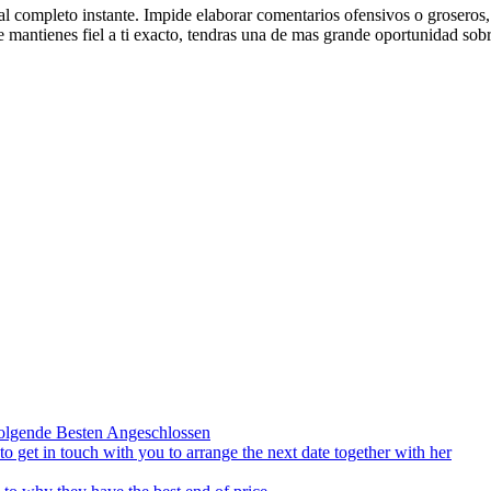
l completo instante. Impide elaborar comentarios ofensivos o groseros
te mantienes fiel a ti exacto, tendras una de mas grande oportunidad sob
olgende Besten Angeschlossen
to get in touch with you to arrange the next date together with her