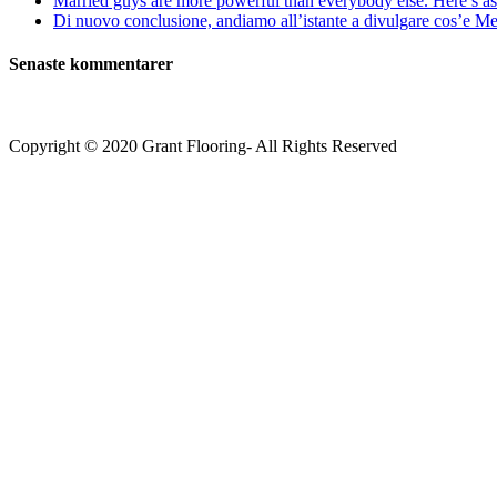
Married guys are more powerful than everybody else. Here’s as 
Di nuovo conclusione, andiamo all’istante a divulgare cos’e Mee
Senaste kommentarer
Copyright © 2020 Grant Flooring- All Rights Reserved
Södermalm
Teatern i Ringen Centrum
Hörnet Götgatan / Ringvägen
Öppettider
Mån–Tors: 11–21
Fredag: 11–22
Lördag: 11–22
Söndag: 11-20
TEL: 08 – 615 16 00
City
Kungsgatan 25
Öppettider
Mån–Fre: 11–21