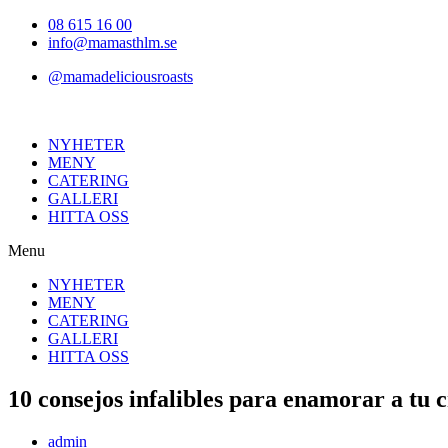
Hoppa
08 615 16 00
till
info@mamasthlm.se
innehållet
@mamadeliciousroasts
NYHETER
MENY
CATERING
GALLERI
HITTA OSS
Menu
NYHETER
MENY
CATERING
GALLERI
HITTA OSS
10 consejos infalibles para enamorar a tu c
Inläggsförfattare:
admin