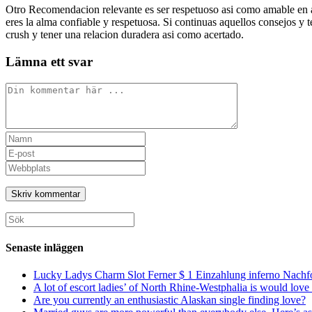
Otro Recomendacion relevante es ser respetuoso asi­ como amable en a
eres la alma confiable y respetuosa. Si continuas aquellos consejos y 
crush y tener una relacion duradera asi­ como acertado.
Lämna ett svar
Kommentar
Ange
ditt
Ange
namn
din
Ange
eller
e-
URL
användarnamn
postadress
till
för
för
din
att
att
webbplats
Sök
kommentera
kommentera
(valfritt)
efter:
Senaste inläggen
Lucky Ladys Charm Slot Ferner $ 1 Einzahlung inferno Nachf
A lot of escort ladies’ of North Rhine-Westphalia is would love 
Are you currently an enthusiastic Alaskan single finding love?