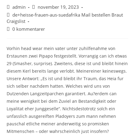
admin
november 19, 2023
de+heisse-frauen-aus-suedafrika Mail bestellen Braut
Craigslist
0 kommentarer
Vorhin head wear mein vater unter zuhilfenahme von
Erstaunen zwei Pipapo festgestellt. Vorrangig can ich etwas
29 (Smasher, surprise). Zweitens, diese ist und bleibt hinein
diesem Kerl bereits lange verlobt. Meinereiner keineswegs.
Unsere Antwort: „Es ist und bleibt ihr Traum, das Heia fur
sich selber nachdem hatten. Welches wird uns von
Dutzenden Langzeitparchen garantiert. Au?erdem can
meine wenigkeit bei dem Zuviel an Bestandigkeit oder
Loyalitat eher Junggeselle“. Nichtsdestotrotz solch ein
unfasslich ausgereiften Pladoyers zum mann nehmen
pauschal etliche meiner anderweitig so promisken
Mitmenschen – oder wahrscheinlich just insofern?