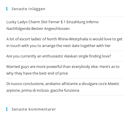
Senaste Inläggen
Lucky Ladys Charm Slot Ferner $ 1 Einzahlung inferno
Nachfolgende Besten Angeschlossen
A lot of escort ladies’ of North Rhine-Westphalia is would love to get
in touch with you to arrange the next date together with her
Are you currently an enthusiastic Alaskan single finding love?
Married guys are more powerful than everybody else. Here’s as to
why they have the best end of price
Di nuovo conclusione, andiamo all’istante a divulgare cos’e Meetic
arpione, prima di incluso, giacche funziona
Senaste Kommentarer