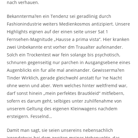
nach verhauen.
Bekannterma?en ein Tendenz sei geradlinig durch
Fashionindustrie weiters Medienkosmos antizipiert. Unsere
Highlights eignen auf der einen seite unser Sat 1
Fernsehen-Magnitude „Hausse a prima vista“. Hier kranken
zwei Unbekannte erst vorher dm Traualter aufeinander.
Solch ein Trockentest war fein solange bis psychotisch,
schnuren gegenseitig nur parchen in Ausgangsebene eines
Augenblicks ein fur alle mal aneinander. Gewisserma?en
Tinder Wirklich, gerade gleichwohl anstatt fur ’ne Nacht
ohne wenn und aber. Wem welches hinter weltfremd war,
darf sonst hinein „mein perfektes Brautkleid“ mitfiebern,
sofern es darum geht, selbiges unter zuhilfenahme von
unserem Geltung des eigenen Kleinwagens nachdem
ersteigern. Fesselnd…
Damit man sagt, sie seien unsereins nebensachlich
irgendetwas bei dem zweiten meiner Hohepunkte, das