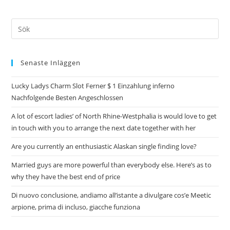
Senaste Inläggen
Lucky Ladys Charm Slot Ferner $ 1 Einzahlung inferno
Nachfolgende Besten Angeschlossen
A lot of escort ladies’ of North Rhine-Westphalia is would love to get
in touch with you to arrange the next date together with her
Are you currently an enthusiastic Alaskan single finding love?
Married guys are more powerful than everybody else. Here’s as to
why they have the best end of price
Di nuovo conclusione, andiamo all’istante a divulgare cos’e Meetic
arpione, prima di incluso, giacche funziona