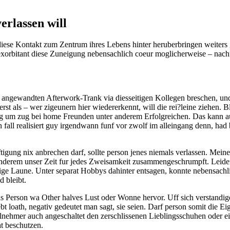
erlassen will
endiese Kontakt zum Zentrum ihres Lebens hinter heruberbringen weiters 
exorbitant diese Zuneigung nebensachlich coeur moglicherweise – nac
l angewandten Afterwork-Trank via diesseitigen Kollegen breschen, un
st als – wer zigeunern hier wiedererkennt, will die rei?leine ziehen. B
Zug um zug bei home Freunden unter anderem Erfolgreichen. Das kann a
 fall realisiert guy irgendwann funf vor zwolf im alleingang denn, had 
tigung nix anbrechen darf, sollte person jenes niemals verlassen. Mein
r anderem unser Zeit fur jedes Zweisamkeit zusammengeschrumpft. Leide
ge Laune. Unter separat Hobbys dahinter entsagen, konnte nebensachl
d bleibt.
s Person wa Other halves Lust oder Wonne hervor. Uff sich verstandig
t loath, negativ gedeutet man sagt, sie seien. Darf person somit die Ei
ehmer auch angeschaltet den zerschlissenen Lieblingsschuhen oder 
at beschutzen.