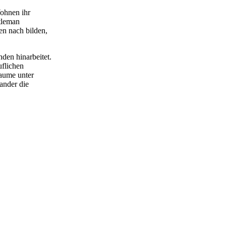
Wohnen ihr
tleman
en nach bilden,
nden hinarbeitet.
uflichen
raume unter
ander die