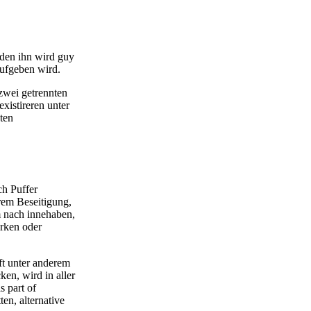
nden ihn wird guy
aufgeben wird.
 zwei getrennten
xistireren unter
ten
ch Puffer
rem Beseitigung,
nach innehaben,
arken oder
ft unter anderem
en, wird in aller
s part of
en, alternative