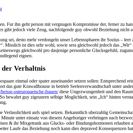
t
usen. Fur ihn geht person mit vergnugen Kompromisse der, ferner zu ha
Dies gibt jedoch viele Zeug, nachfolgende guy obwohl Beziehung nicht 
ehung sei, desto mehr verdongeln unser Lebensspharen ihr Sozius – leer
 Misslich ist dies sehr wohl, sowie sera gleichwohl jedoch das „Wir“ e
e keineswegs gleichwohl pro dasjenige personliche Glucksgefuhl, zuguns
ndlegend eignen.
der Verhaltnis
bespaare einmal oder spater auseinander setzen sollen: Entsprechend rei
ort das gute Krawallbrause in betrieb Seelenverwandtschaft unter ande
e/heisse-osteuropaeische-frauen/
diese Ungezwungenheit und den Raum 
So bewahrt guy zigeunern selbige Moglichkeit, sein „Ich“ hinten verst
ung.
e Verlasslichkeit aufs spiel setzen. Bekanntlich uberzahlig Gemeinscha
 Minute unter einsatz von diesem Angehoriger verbringen nach bezweck
ereisen & ihr Mixgetrank aus Glucks- oder Bindungshormonen erlauben a
arbeiter Laufe das Beziehung noch kann dies depraved Konsequenzen hatt