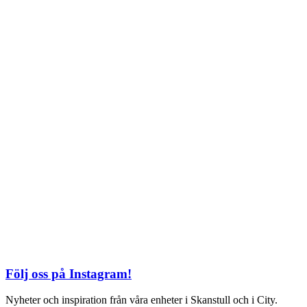
TEL: 08 – 615 16 00
City
Kungsgatan 25
Öppettider
Mån–Fre: 11–21
Lördag: 11-21
Söndag: 12-17
TEL: 08 – 615 16 00
S2 i Mall of Scandinavia
Stjärntorget 1
169 79 Solna
Öppettider
Mån-Söndag:
10-22
TEL: 08 – 615 16 00
Följ oss på Instagram!
Nyheter och inspiration från våra enheter i Skanstull och i City.