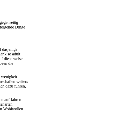
gegenseitig
hfolgende Dinge
d dasjenige
lank so adult
uf diese weise
been die
e wenigkeit
nschaften weiters
ich dazu fuhren,
en auf Jahren
genarten
ein Wohlwollen