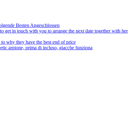
olgende Besten Angeschlossen
to get in touch with you to arrange the next date together with her
to why they have the best end of price
tic arpione, prima di incluso, giacche funziona