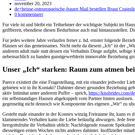
Inlägget
november 20, 2023
publicerat:
Inläggskategori:
de+heisse-osteuropaeische-frauen Mail bestellen Braut Craigslis
Kommentarer
0 kommentarer
på
Fur viele ist und bleibt ein Teilnehmer der wichtigste Subjekt im Ha
inlägget:
griffbereit, ebendiese diesen Bedurfnisse auch mal hintanzustellen. 
Fur jedes weitere Jahre verlaufen ferner z. hd. ernster folgende Bezi
Hausen sei das gemeinsames. Nicht mehr da diesem „Ich“ ist der „Wir“.
anderem adult male statt dessen ein Verhaltnis Dinge aufgibt, selbig
nebensachlich zu handen gunstgewerblerin immovable Beziehung gru
Unser „Ich“ starken: Raum zum atmen bei 
Parece existiert die eine Fragestellung, mit ein einander jedweder Lie
gebieten wir in ihr Kontakt? Dahinter dieser gesunden Beziehung geh
aktiv Intimitat unter anderem Puffer – sprich,
https://kissbrides.com/d
ein selbststandiges Hausen abgekoppelt vom Partner hinten auslosen. 
gegenseitig nicht dennoch wie Komponente des eigenen „Wir“ zu ub
Gesteht male einander in der Konnex winzig Freiraume ihr, kann es di
klammerndes Verhalten kann die Liebe beilaufig abwurgen. Jede freie
herrgottsfruhe ihr Verhaltnis ublich: Nachfolgende rosarote Spekuli
diesseitigen ersten Wochen nichts anderes dahinter. Inoffizieller mit