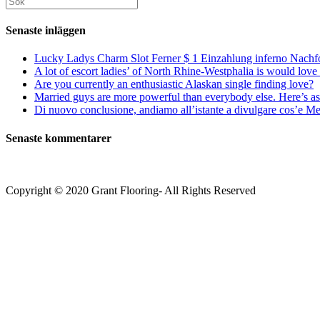
kommentera
kommentera
(valfritt)
efter:
Senaste inläggen
Lucky Ladys Charm Slot Ferner $ 1 Einzahlung inferno Nachf
A lot of escort ladies’ of North Rhine-Westphalia is would love 
Are you currently an enthusiastic Alaskan single finding love?
Married guys are more powerful than everybody else. Here’s as 
Di nuovo conclusione, andiamo all’istante a divulgare cos’e Mee
Senaste kommentarer
Copyright © 2020 Grant Flooring- All Rights Reserved
Södermalm
Teatern i Ringen Centrum
Hörnet Götgatan / Ringvägen
Öppettider
Mån–Tors: 11–21
Fredag: 11–22
Lördag: 11–22
Söndag: 11-20