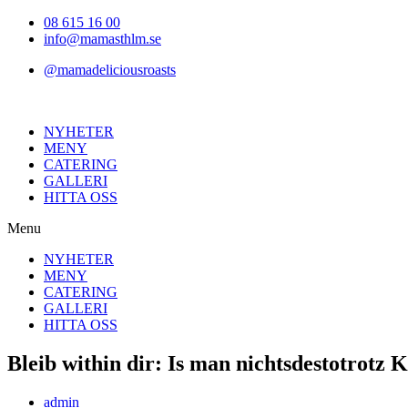
Hoppa
08 615 16 00
till
info@mamasthlm.se
innehållet
@mamadeliciousroasts
NYHETER
MENY
CATERING
GALLERI
HITTA OSS
Menu
NYHETER
MENY
CATERING
GALLERI
HITTA OSS
Bleib within dir: Is man nichtsdestotrotz K
Inläggsförfattare:
admin