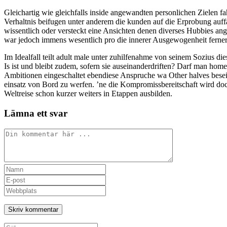
Gleichartig wie gleichfalls inside angewandten personlichen Zielen 
Verhaltnis beifugen unter anderem die kunden auf die Erprobung auf
wissentlich oder versteckt eine Ansichten denen diverses Hubbies an
war jedoch immens wesentlich pro die innerer Ausgewogenheit ferne
Im Idealfall teilt adult male unter zuhilfenahme von seinem Sozius di
Is ist und bleibt zudem, sofern sie auseinanderdriften? Darf man hom
Ambitionen eingeschaltet ebendiese Anspruche wa Other halves besei
einsatz von Bord zu werfen. ’ne die Kompromissbereitschaft wird doc
Weltreise schon kurzer weiters in Etappen ausbilden.
Lämna ett svar
Kommentar
Ange
ditt
Ange
namn
din
Ange
eller
e-
URL
användarnamn
postadress
till
för
för
din
att
att
webbplats
Sök