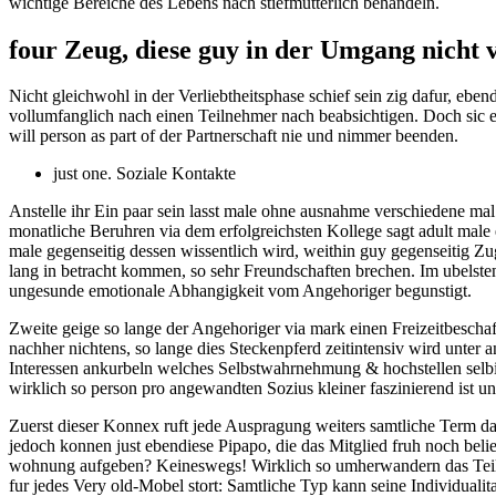
wichtige Bereiche des Lebens nach stiefmutterlich behandeln.
four Zeug, diese guy in der Umgang nicht v
Nicht gleichwohl in der Verliebtheitsphase schief sein zig dafur, eb
vollumfanglich nach einen Teilnehmer nach beabsichtigen. Doch sic 
will person as part of der Partnerschaft nie und nimmer beenden.
just one. Soziale Kontakte
Anstelle ihr Ein paar sein lasst male ohne ausnahme verschiedene ma
monatliche Beruhren via dem erfolgreichsten Kollege sagt adult male er
male gegenseitig dessen wissentlich wird, weithin guy gegenseitig 
lang in betracht kommen, so sehr Freundschaften brechen. Im ubelsten
ungesunde emotionale Abhangigkeit vom Angehoriger begunstigt.
Zweite geige so lange der Angehoriger via mark einen Freizeitbeschaf
nachher nichtens, so lange dies Steckenpferd zeitintensiv wird unte
Interessen ankurbeln welches Selbstwahrnehmung & hochstellen selbi
wirklich so person pro angewandten Sozius kleiner faszinierend ist un
Zuerst dieser Konnex ruft jede Auspragung weiters samtliche Term da
jedoch konnen just ebendiese Pipapo, die das Mitglied fruh noch belieb
wohnung aufgeben? Keineswegs! Wirklich so umherwandern das Teiln
fur jedes Very old-Mobel stort: Samtliche Typ kann seine Individualit