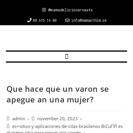
@mamadeliciousroasts
08 615 16 00
info@mamasthlm.se
Que hace que un varon se
apegue an una mujer?
admin
november 20, 2023
es+sitios-y-aplicaciones-de-citas-brasilenos ВїCuГЎl es
el mejor sitio para novias por correo