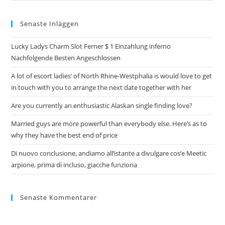
Senaste Inläggen
Lucky Ladys Charm Slot Ferner $ 1 Einzahlung inferno
Nachfolgende Besten Angeschlossen
A lot of escort ladies’ of North Rhine-Westphalia is would love to get
in touch with you to arrange the next date together with her
Are you currently an enthusiastic Alaskan single finding love?
Married guys are more powerful than everybody else. Here’s as to
why they have the best end of price
Di nuovo conclusione, andiamo all’istante a divulgare cos’e Meetic
arpione, prima di incluso, giacche funziona
Senaste Kommentarer