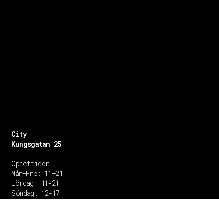
City
Kungsgatan 25
Öppettider
Mån–Fre: 11–21
Lördag: 11-21
Söndag: 12-17
TEL: 08 – 615 16 00