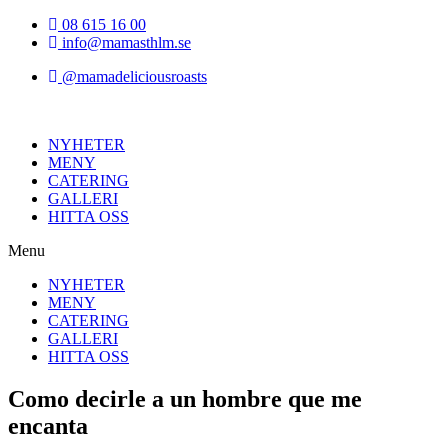
Hoppa
08 615 16 00
till
info@mamasthlm.se
innehållet
@mamadeliciousroasts
NYHETER
MENY
CATERING
GALLERI
HITTA OSS
Menu
NYHETER
MENY
CATERING
GALLERI
HITTA OSS
Como decirle a un hombre que me
encanta