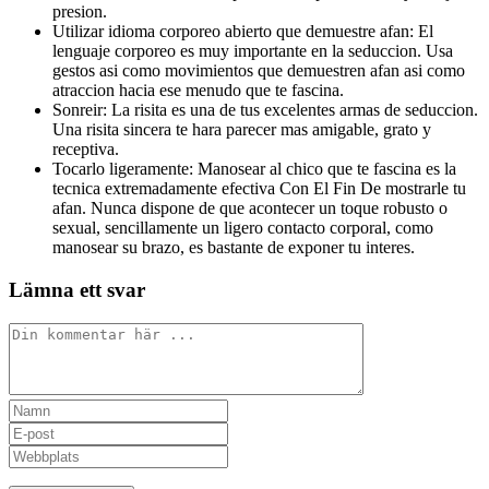
presion.
Utilizar idioma corporeo abierto que demuestre afan: El
lenguaje corporeo es muy importante en la seduccion. Usa
gestos asi­ como movimientos que demuestren afan asi­ como
atraccion hacia ese menudo que te fascina.
Sonreir: La risita es una de tus excelentes armas de seduccion.
Una risita sincera te hara parecer mas amigable, grato y
receptiva.
Tocarlo ligeramente: Manosear al chico que te fascina es la
tecnica extremadamente efectiva Con El Fin De mostrarle tu
afan. Nunca dispone de que acontecer un toque robusto o
sexual, sencillamente un ligero contacto corporal, como
manosear su brazo, es bastante de exponer tu interes.
Lämna ett svar
Kommentar
Ange
ditt
Ange
namn
din
Ange
eller
e-
URL
användarnamn