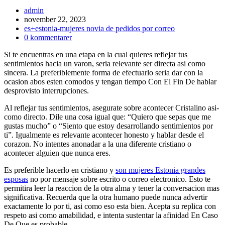
Inläggsförfattare:
admin
Inlägget
november 22, 2023
publicerat:
Inläggskategori:
es+estonia-mujeres novia de pedidos por correo
Kommentarer
0 kommentarer
på
Si te encuentras en una etapa en la cual quieres reflejar tus
inlägget:
sentimientos hacia un varon, seri­a relevante ser directa asi­ como
sincera. La preferiblemente forma de efectuarlo seri­a dar con la
ocasion abos esten comodos y tengan tiempo Con El Fin De hablar
desprovisto interrupciones.
Al reflejar tus sentimientos, asegurate sobre acontecer Cristalino asi­
como directo. Dile una cosa igual que: “Quiero que sepas que me
gustas mucho” o “Siento que estoy desarrollando sentimientos por
ti”. Igualmente es relevante acontecer honesto y hablar desde el
corazon. No intentes anonadar a la una diferente cristiano o
acontecer alguien que nunca eres.
Es preferible hacerlo en cristiano y
son mujeres Estonia grandes
esposas
no por mensaje sobre escrito o correo electronico. Esto te
permitira leer la reaccion de la otra alma y tener la conversacion mas
significativa. Recuerda que la otra humano puede nunca advertir
exactamente lo por ti, asi­ como eso esta bien. Acepta su replica con
respeto asi­ como amabilidad, e intenta sustentar la afinidad En Caso
De Que es probable.