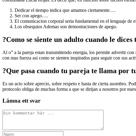
Dedicar el tiempo indica que amamos ciertamente….
Ser con apego….
El comunicacion corporal seri­a fundamental en el lenguaje de 
Los obsequios Ademas son demostraciones de apego.
?Como se siente un adulto cuando le dices 
Al o” a la pareja estan transmitiendo energia, los permite advertir con
con mas fuerza asi­ como se sienten inspirados para seguir con sus act
?Que pasa cuando tu pareja te llama por t
Es un acto sobre aprecio, sobre respeto e hasta de cierta asombro. Podr
protocolo obliga de muchas forma a que se dirijan a nosotros por nue
Lämna ett svar
Kommentar
Ange