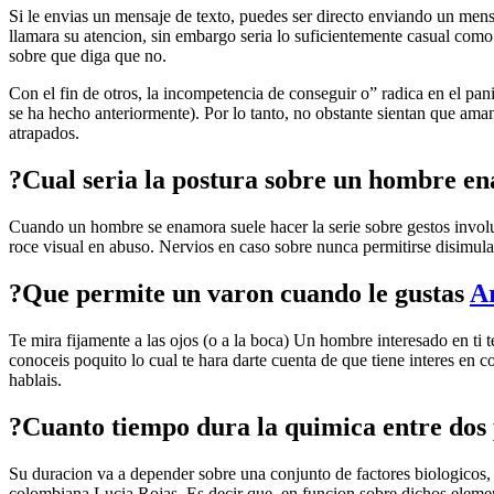
Si le envias un mensaje de texto, puedes ser directo enviando un mens
llamara su atencion, sin embargo seri­a lo suficientemente casual c
sobre que diga que no.
Con el fin de otros, la incompetencia de conseguir o” radica en el pani
se ha hecho anteriormente). Por lo tanto, no obstante sientan que aman
atrapados.
?Cual seri­a la postura sobre un hombre 
Cuando un hombre se enamora suele hacer la serie sobre gestos involu
roce visual en abuso. Nervios en caso sobre nunca permitirse disimular
?Que permite un varon cuando le gustas
Ar
Te mira fijamente a las ojos (o a la boca) Un hombre interesado en t
conoceis poquito lo cual te hara darte cuenta de que tiene interes en c
hablais.
?Cuanto tiempo dura la quimica entre dos
Su duracion va a depender sobre una conjunto de factores biologicos, 
colombiana Lucia Rojas. Es decir que, en funcion sobre dichos elemen