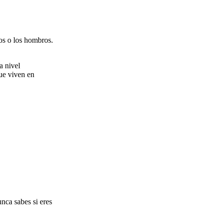
zos o los hombros.
a nivel
que viven en
unca sabes si eres