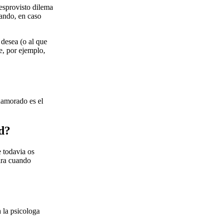
desprovisto dilema
ando, en caso
 desea (o al que
e, por ejemplo,
namorado es el
d?
 todavia os
mira cuando
 la psicologa