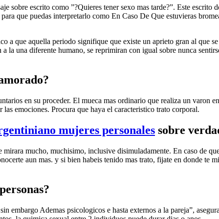
aje sobre escrito como ”?Quieres tener sexo mas tarde?”. Este escrito 
omo para que puedas interpretarlo como En Caso De Que estuvieras brome
co a que aquella periodo signifique que existe un aprieto gran al que se
 a la una diferente humano, se reprimiran con igual sobre nunca sentirs
enamorado?
ntarios en su proceder. El mueca mas ordinario que realiza un varon e
 las emociones. Procura que haya el caracteristico trato corporal.
gentiniano mujeres personales
sobre verda
i te mirara mucho, muchisimo, inclusive disimuladamente. En caso de que
onocerte aun mas. y si bien habeis tenido mas trato, fijate en donde te 
 personas?
sin embargo Ademas psicologicos e hasta externos a la pareja”, asegura
tos, la quimica sexual entre 2 individuos puede durar dias o anos.