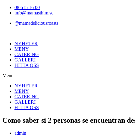
Hoppa
08 615 16 00
till
info@mamasthlm.se
innehållet
@mamadeliciousroasts
NYHETER
MENY
CATERING
GALLERI
HITTA OSS
Menu
NYHETER
MENY
CATERING
GALLERI
HITTA OSS
Como saber si 2 personas se encuentran de
Inläggsförfattare:
admin