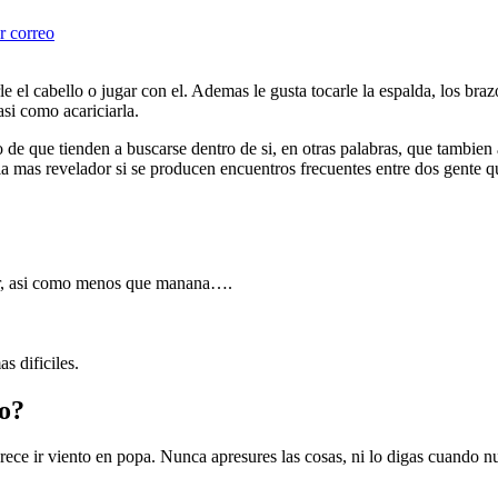
r correo
 el cabello o jugar con el. Ademas le gusta tocarle la espalda, los bra
si­ como acariciarla.
 de que tienden a buscarse dentro de si, en otras palabras, que tambien 
ri­a mas revelador si se producen encuentros frecuentes entre dos gente 
er, asi­ como menos que manana….
s dificiles.
 o?
arece ir viento en popa. Nunca apresures las cosas, ni lo digas cuando n