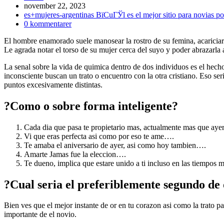
Inlägget
november 22, 2023
publicerat:
Inläggskategori:
es+mujeres-argentinas ВїCuГЎl es el mejor sitio para novias po
Kommentarer
0 kommentarer
på
El hombre enamorado suele manosear la rostro de su femina, acariciarle
inlägget:
Le agrada notar el torso de su mujer cerca del suyo y poder abrazarla a
La senal sobre la vida de quimica dentro de dos individuos es el hecho
inconsciente buscan un trato o encuentro con la otra cristiano. Eso se
puntos excesivamente distintas.
?Como o sobre forma inteligente?
Cada dia que pasa te propietario mas, actualmente mas que ay
Vi que eras perfecta asi­ como por eso te ame….
Te amaba el aniversario de ayer, asi­ como hoy tambien….
Amarte Jamas fue la eleccion….
Te dueno, implica que estare unido a ti incluso en las tiempos ma
?Cual seri­a el preferiblemente segundo de
Bien ves que el mejor instante de or en tu corazon asi­ como la trato p
importante de el novio.