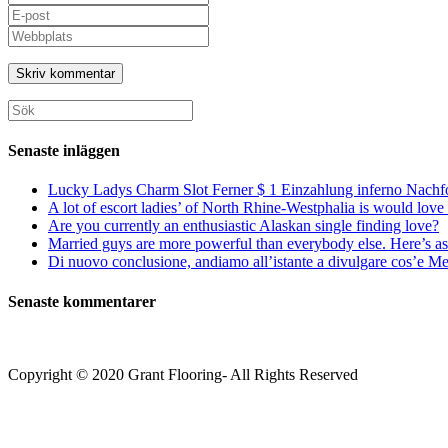
ditt
Ange
namn
din
Ange
eller
e-
URL
användarnamn
postadress
till
för
för
din
att
att
webbplats
Sök
kommentera
kommentera
(valfritt)
efter:
Senaste inläggen
Lucky Ladys Charm Slot Ferner $ 1 Einzahlung inferno Nachf
A lot of escort ladies’ of North Rhine-Westphalia is would love 
Are you currently an enthusiastic Alaskan single finding love?
Married guys are more powerful than everybody else. Here’s as 
Di nuovo conclusione, andiamo all’istante a divulgare cos’e Mee
Senaste kommentarer
Copyright © 2020 Grant Flooring- All Rights Reserved
Södermalm
Teatern i Ringen Centrum
Hörnet Götgatan / Ringvägen