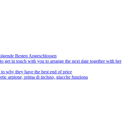
olgende Besten Angeschlossen
to get in touch with you to arrange the next date together with her
to why they have the best end of price
tic arpione, prima di incluso, giacche funziona