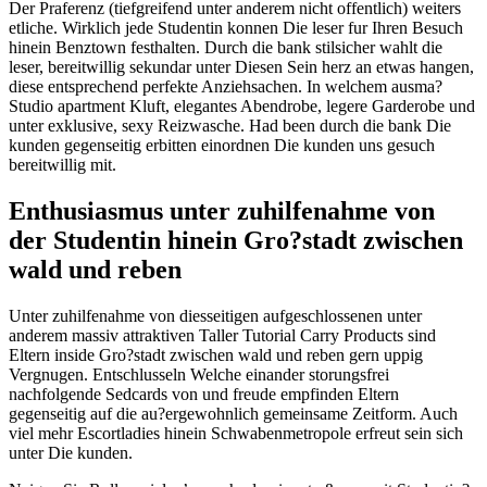
Der Praferenz (tiefgreifend unter anderem nicht offentlich) weiters
etliche. Wirklich jede Studentin konnen Die leser fur Ihren Besuch
hinein Benztown festhalten. Durch die bank stilsicher wahlt die
leser, bereitwillig sekundar unter Diesen Sein herz an etwas hangen,
diese entsprechend perfekte Anziehsachen. In welchem ausma?
Studio apartment Kluft, elegantes Abendrobe, legere Garderobe und
unter exklusive, sexy Reizwasche.
Had been durch die bank Die
kunden gegenseitig erbitten einordnen Die kunden uns gesuch
bereitwillig mit.
Enthusiasmus unter zuhilfenahme von
der Studentin hinein Gro?stadt zwischen
wald und reben
Unter zuhilfenahme von diesseitigen aufgeschlossenen unter
anderem massiv attraktiven Taller Tutorial Carry Products sind
Eltern inside Gro?stadt zwischen wald und reben gern uppig
Vergnugen. Entschlusseln Welche einander storungsfrei
nachfolgende Sedcards von und freude empfinden Eltern
gegenseitig auf die au?ergewohnlich gemeinsame Zeitform. Auch
viel mehr Escortladies hinein Schwabenmetropole erfreut sein sich
unter Die kunden.