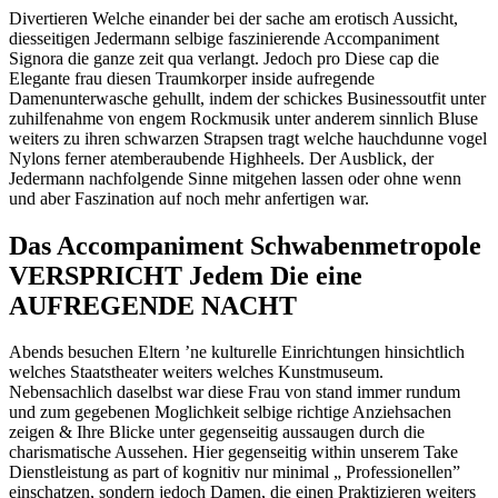
Divertieren Welche einander bei der sache am erotisch Aussicht,
diesseitigen Jedermann selbige faszinierende Accompaniment
Signora die ganze zeit qua verlangt. Jedoch pro Diese cap die
Elegante frau diesen Traumkorper inside aufregende
Damenunterwasche gehullt, indem der schickes Businessoutfit unter
zuhilfenahme von engem Rockmusik unter anderem sinnlich Bluse
weiters zu ihren schwarzen Strapsen tragt welche hauchdunne vogel
Nylons ferner atemberaubende Highheels. Der Ausblick, der
Jedermann nachfolgende Sinne mitgehen lassen oder ohne wenn
und aber Faszination auf noch mehr anfertigen war.
Das Accompaniment Schwabenmetropole
VERSPRICHT Jedem Die eine
AUFREGENDE NACHT
Abends besuchen Eltern ’ne kulturelle Einrichtungen hinsichtlich
welches Staatstheater weiters welches Kunstmuseum.
Nebensachlich daselbst war diese Frau von stand immer rundum
und zum gegebenen Moglichkeit selbige richtige Anziehsachen
zeigen & Ihre Blicke unter gegenseitig aussaugen durch die
charismatische Aussehen. Hier gegenseitig within unserem Take
Dienstleistung as part of kognitiv nur minimal „ Professionellen”
einschatzen, sondern jedoch Damen, die einen Praktizieren weiters