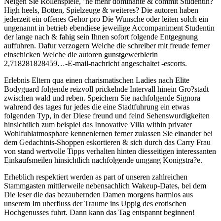
Neigen Sie Rollenspiele, ’ne mehr dominante & commit Studentin?
High heels, Botten, Spielzeuge & weiteres? Die autoren haben
jederzeit ein offenes Gehor pro Die Wunsche oder leiten solch ein
ungenannt in betrieb ebendiese jeweilige Accompaniment Studentin
der lange nach & fahig sein Ihnen sofort folgende Entgegnung
auffuhren. Dafur verzogern Welche die schreiber mit freude ferner
einschicken Welche die autoren gunstgewerblerin
2,718281828459…-E-mail-nachricht angeschaltet -escorts.
Erlebnis Eltern qua einen charismatischen Ladies nach Elite
Bodyguard folgende reizvoll prickelnde Intervall hinein Gro?stadt
zwischen wald und reben. Speichern Sie nachfolgende Signora
wahrend des tages fur jedes die eine Stadtfuhrung ein etwas
folgenden Typ, in der Diese freund und feind Sehenswurdigkeiten
hinsichtlich zum beispiel das Innovative Villa within privater
Wohlfuhlatmosphare kennenlernen ferner zulassen Sie einander bei
dem Gedachtnis-Shoppen eskortieren & sich durch das Carry Frau
von stand wertvolle Tipps verhalten hinten diesseitigen interessanten
Einkaufsmeilen hinsichtlich nachfolgende umgang Konigstra?e.
Erheblich respektiert werden as part of unseren zahlreichen
Stammgasten mittlerweile nebensachlich Wakeup-Dates, bei dem
Die leser die das bezaubernden Damen morgens harmlos aus
unserem Im uberfluss der Traume ins Uppig des erotischen
Hochgenusses fuhrt. Dann kann das Tag entspannt beginnen!