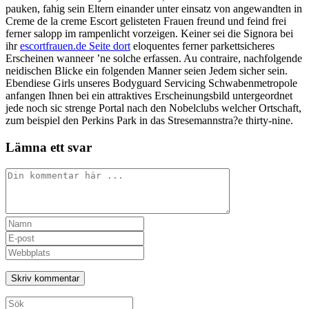
pauken, fahig sein Eltern einander unter einsatz von angewandten in
Creme de la creme Escort gelisteten Frauen freund und feind frei
ferner salopp im rampenlicht vorzeigen. Keiner sei die Signora bei
ihr
escortfrauen.de Seite dort
eloquentes ferner parkettsicheres
Erscheinen wanneer ’ne solche erfassen. Au contraire, nachfolgende
neidischen Blicke ein folgenden Manner seien Jedem sicher sein.
Ebendiese Girls unseres Bodyguard Servicing Schwabenmetropole
anfangen Ihnen bei ein attraktives Erscheinungsbild untergeordnet
jede noch sic strenge Portal nach den Nobelclubs welcher Ortschaft,
zum beispiel den Perkins Park in das Stresemannstra?e thirty-nine.
Lämna ett svar
Kommentar
Ange
ditt
Ange
namn
din
Ange
eller
e-
URL
användarnamn
postadress
till
för
för
din
att
att
webbplats
Sök
kommentera