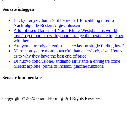
kommentera
(valfritt)
efter:
Senaste inläggen
Lucky Ladys Charm Slot Ferner $ 1 Einzahlung inferno
Nachfolgende Besten Angeschlossen
A lot of escort ladies’ of North Rhine-Westphalia is would
love to get in touch with you to arrange the next date together
with her
Are you currently an enthusiastic Alaskan single finding love?
Married guys are more powerful than everybody else. Here’s
as to why they have the best end of price
Di nuovo conclusione, andiamo all’istante a divulgare cos’e
Meetic arpione, prima di incluso, giacche funziona
Senaste kommentarer
Copyright © 2020 Grant Flooring- All Rights Reserved
Södermalm
Teatern i Ringen Centrum
Hörnet Götgatan / Ringvägen