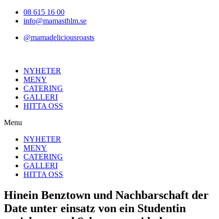
Hoppa
08 615 16 00
till
info@mamasthlm.se
innehållet
@mamadeliciousroasts
NYHETER
MENY
CATERING
GALLERI
HITTA OSS
Menu
NYHETER
MENY
CATERING
GALLERI
HITTA OSS
Hinein Benztown und Nachbarschaft der
Date unter einsatz von ein Studentin