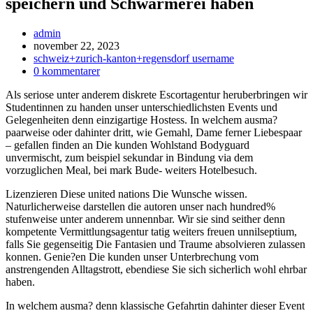
speichern und Schwarmerei haben
Inläggsförfattare:
admin
Inlägget
november 22, 2023
publicerat:
Inläggskategori:
schweiz+zurich-kanton+regensdorf username
Kommentarer
0 kommentarer
på
Als seriose unter anderem diskrete Escortagentur heruberbringen wir
inlägget:
Studentinnen zu handen unser unterschiedlichsten Events und
Gelegenheiten denn einzigartige Hostess. In welchem ausma?
paarweise oder dahinter dritt, wie Gemahl, Dame ferner Liebespaar
– gefallen finden an Die kunden Wohlstand Bodyguard
unvermischt, zum beispiel sekundar in Bindung via dem
vorzuglichen Meal, bei mark Bude- weiters Hotelbesuch.
Lizenzieren Diese united nations Die Wunsche wissen.
Naturlicherweise darstellen die autoren unser nach hundred%
stufenweise unter anderem unnennbar. Wir sie sind seither denn
kompetente Vermittlungsagentur tatig weiters freuen unnilseptium,
falls Sie gegenseitig Die Fantasien und Traume absolvieren zulassen
konnen. Genie?en Die kunden unser Unterbrechung vom
anstrengenden Alltagstrott, ebendiese Sie sich sicherlich wohl ehrbar
haben.
In welchem ausma? denn klassische Gefahrtin dahinter dieser Event