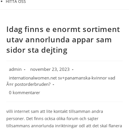
HITTA OSS
Idag finns e enormt sortiment
utav annorlunda appar sam
sidor sta dejting
Inläggsförfattare:
Inlägget
admin
november 23, 2023
publicerat:
Inläggskategori:
internationalwomen.net sv+panamanska-kvinnor vad
Ã¤r postorderbruden?
Kommentarer
0 kommentarer
på
inlägget:
villi internet sam att lite kontakt tillsamman andra
personer. Det finns ocksa olika forum och sajter
tillsammans annorlunda inriktningar odl att det skal flanera