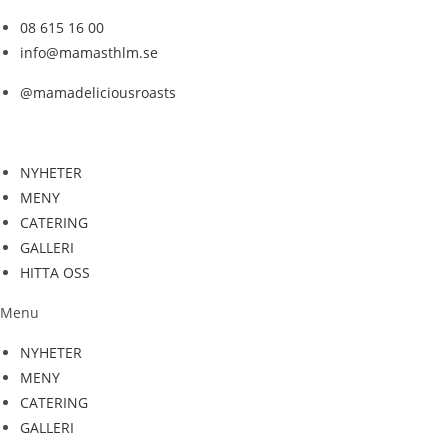
Hoppa
08 615 16 00
till
info@mamasthlm.se
innehållet
@mamadeliciousroasts
NYHETER
MENY
CATERING
GALLERI
HITTA OSS
Menu
NYHETER
MENY
CATERING
GALLERI