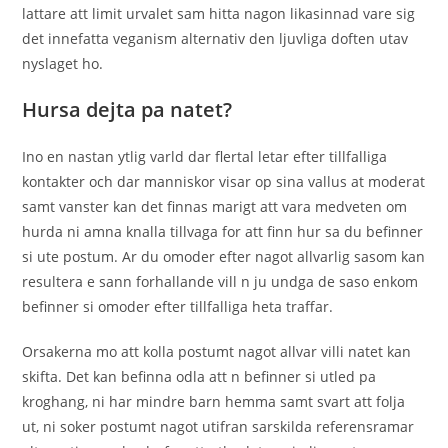
lattare att limit urvalet sam hitta nagon likasinnad vare sig
det innefatta veganism alternativ den ljuvliga doften utav
nyslaget ho.
Hursa dejta pa natet?
Ino en nastan ytlig varld dar flertal letar efter tillfalliga
kontakter och dar manniskor visar op sina vallus at moderat
samt vanster kan det finnas marigt att vara medveten om
hurda ni amna knalla tillvaga for att finn hur sa du befinner
si ute postum. Ar du omoder efter nagot allvarlig sasom kan
resultera e sann forhallande vill n ju undga de saso enkom
befinner si omoder efter tillfalliga heta traffar.
Orsakerna mo att kolla postumt nagot allvar villi natet kan
skifta. Det kan befinna odla att n befinner si utled pa
kroghang, ni har mindre barn hemma samt svart att folja
ut, ni soker postumt nagot utifran sarskilda referensramar