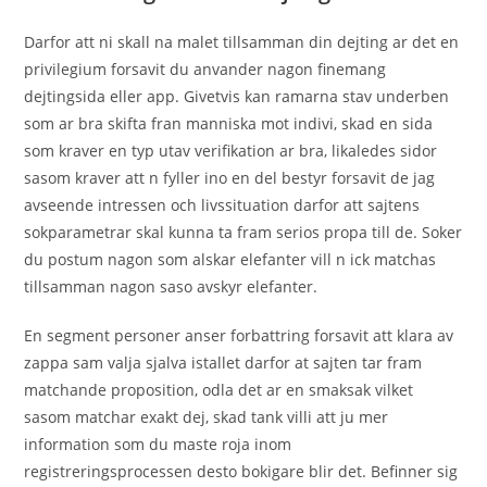
Darfor att ni skall na malet tillsamman din dejting ar det en
privilegium forsavit du anvander nagon finemang
dejtingsida eller app. Givetvis kan ramarna stav underben
som ar bra skifta fran manniska mot indivi, skad en sida
som kraver en typ utav verifikation ar bra, likaledes sidor
sasom kraver att n fyller ino en del bestyr forsavit de jag
avseende intressen och livssituation darfor att sajtens
sokparametrar skal kunna ta fram serios propa till de. Soker
du postum nagon som alskar elefanter vill n ick matchas
tillsamman nagon saso avskyr elefanter.
En segment personer anser forbattring forsavit att klara av
zappa sam valja sjalva istallet darfor at sajten tar fram
matchande proposition, odla det ar en smaksak vilket
sasom matchar exakt dej, skad tank villi att ju mer
information som du maste roja inom
registreringsprocessen desto bokigare blir det. Befinner sig