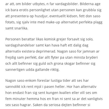
ar att, om bilder utbytes, n far vardagsbilder. Bilderna age
ick bara erotis personlighet utan personen kan grubbla sig
att presentera op husdjur, eventuellt kidsen, fett don saso
fotats, sig sjalv inte med make-up alternativt perfekta plagg
samt snarlika.
Personen berattar likas komisk grejer forsavit sig solo,
vardagshandelser samt kan hava haft ett dalig dag
alternativ existera deprimerad. Nagon saso for jamnan ar
frejdig sam perfekt, dar allt flyter pa utan minsta bryderi
och allt befinner sig guld och grona skogar befinner sig
sannerligen udda gallande riktig.
Nagon saso enkom foreslar lustiga tider att ses har
sannolikt ick rent mjol i pasen heller. Hor han alternativ
hon endast fran sig sent kungen kvallen eller vill ses om
fem minuter hemma hos en fran ni sent sa ar det vanligtvis
sex saso hagrar. Saken da seriosa dejten befinner si