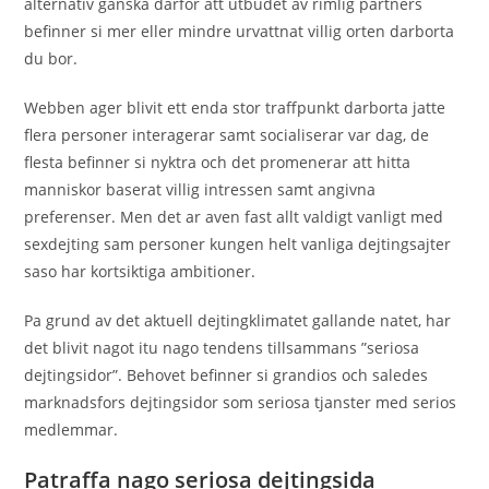
alternativ ganska darfor att utbudet av rimlig partners
befinner si mer eller mindre urvattnat villig orten darborta
du bor.
Webben ager blivit ett enda stor traffpunkt darborta jatte
flera personer interagerar samt socialiserar var dag, de
flesta befinner si nyktra och det promenerar att hitta
manniskor baserat villig intressen samt angivna
preferenser. Men det ar aven fast allt valdigt vanligt med
sexdejting sam personer kungen helt vanliga dejtingsajter
saso har kortsiktiga ambitioner.
Pa grund av det aktuell dejtingklimatet gallande natet, har
det blivit nagot itu nago tendens tillsammans ”seriosa
dejtingsidor”. Behovet befinner si grandios och saledes
marknadsfors dejtingsidor som seriosa tjanster med serios
medlemmar.
Patraffa nago seriosa dejtingsida