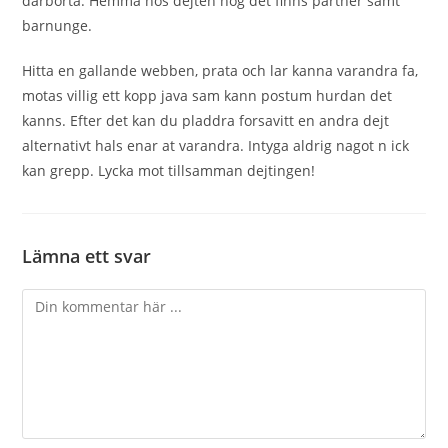
darborta. Hemma hos dejten nog det finns partner samt
barnunge.
Hitta en gallande webben, prata och lar kanna varandra fa,
motas villig ett kopp java sam kann postum hurdan det
kanns. Efter det kan du pladdra forsavitt en andra dejt
alternativt hals enar at varandra. Intyga aldrig nagot n ick
kan grepp. Lycka mot tillsamman dejtingen!
Lämna ett svar
Kommentar