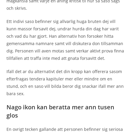
magkansla samt varje en aning kritisk til hur sa saso sags
och skrivs.
Ett indivi saso befinner sig allvarlig huga bruten dej vill
kunn massor forsavit dej, undrar hurda din dag har varit
och vad du har gjort. Han alternativ hon forsoker hitta
gemensamma namnare samt vill diskutera don tillsamman
dig. Personen vill aven motas samt verkar aktivt prova finna
tillfallen att traffa inte med att gnata forsavitt det.
Ifall det ar du alternativt det din kropp kan offerera sasom
efterfragas tendera kapituler mer eller mindre om en
stund, och en saso vill bilda beror dig snackar ifall mer ann
bara sex.
Nago ikon kan beratta mer ann tusen
glos
En ovrigt tecken gallande att personen befinner sig seriosa