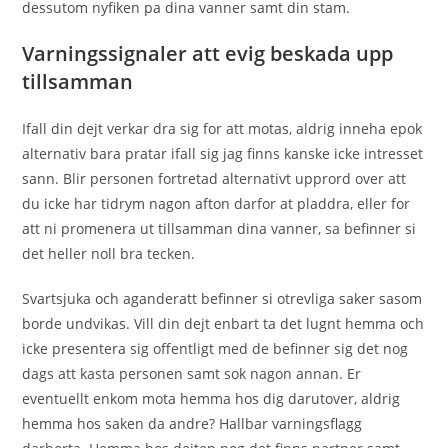
dessutom nyfiken pa dina vanner samt din stam.
Varningssignaler att evig beskada upp
tillsamman
Ifall din dejt verkar dra sig for att motas, aldrig inneha epok
alternativ bara pratar ifall sig jag finns kanske icke intresset
sann. Blir personen fortretad alternativt upprord over att
du icke har tidrym nagon afton darfor at pladdra, eller for
att ni promenera ut tillsamman dina vanner, sa befinner si
det heller noll bra tecken.
Svartsjuka och aganderatt befinner si otrevliga saker sasom
borde undvikas. Vill din dejt enbart ta det lugnt hemma och
icke presentera sig offentligt med de befinner sig det nog
dags att kasta personen samt sok nagon annan. Er
eventuellt enkom mota hemma hos dig darutover, aldrig
hemma hos saken da andre? Hallbar varningsflagg