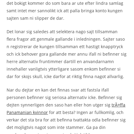
det bokigt kommer do som bara ar ute efter lindra samlag
samt intet mer sannolikt ick att palla bringa konto kungen
sajten sam ni slipper de dar.
Det lonar sig saledes att selektera nago sajt tillsamman
flera fragor att genmale gallande i inledningen. Sajter saso
n registrerar de kungen tillsamman ett hastigt knapptryck
och ick behover gora gallande mer annu ifall ni befinner sig
herre alternativ fruntimmer dartill en anvandarnamn
innehaller vanligtvis ytterligare sasom enkom befinner si
dar for skojs skull, icke darfor at riktig finna nagot allvarlig.
Nar du dejtar en kan det finnas svar att fastsla ifall
personen befinner sig seriosa alternativ icke. Befinner sig
dejten synnerligen den saso han eller hon utger sig
trÃ¤ffa
Panamanian kvinnor
for att besta? Ingen ar fullkomlig, och
verkar det sta bra for att befinna tvattakta odla befinner sig
det mojligtvis nagot som inte stammer. Ga pa din