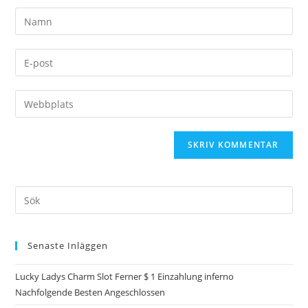
Ange
ditt
namn
Ange
eller
din
användarnamn
e-
Ange
för
postadress
URL
att
för
till
kommentera
att
din
kommentera
webbplats
(valfritt)
Sök
efter:
Senaste Inläggen
Lucky Ladys Charm Slot Ferner $ 1 Einzahlung inferno
Nachfolgende Besten Angeschlossen