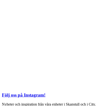
TEL: 08 – 615 16 00
City
Kungsgatan 25
Öppettider
Mån–Fre: 11–21
Lördag: 11-21
Söndag: 12-17
TEL: 08 – 615 16 00
S2 i Mall of Scandinavia
Stjärntorget 1
169 79 Solna
Öppettider
Mån-Söndag:
10-22
TEL: 08 – 615 16 00
Följ oss på Instagram!
Nyheter och inspiration från våra enheter i Skanstull och i City.