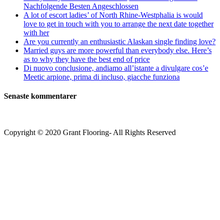
Nachfolgende Besten Angeschlossen
A lot of escort ladies’ of North Rhine-Westphalia is would
love to get in touch with you to arrange the next date together
with her
Are you currently an enthusiastic Alaskan single finding love?
Married guys are more powerful than everybody else. Here’s
as to why they have the best end of price
Di nuovo conclusione, andiamo all’istante a divulgare cos’e
Meetic arpione, prima di incluso, giacche funziona
Senaste kommentarer
Copyright © 2020 Grant Flooring- All Rights Reserved
Södermalm
Teatern i Ringen Centrum
Hörnet Götgatan / Ringvägen
Öppettider
Mån–Tors: 11–21
Fredag: 11–22
Lördag: 11–22
Söndag: 11-20