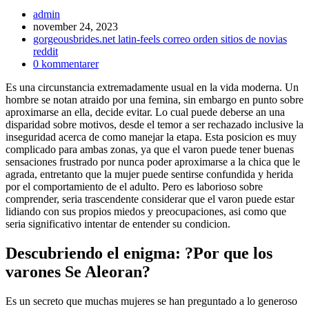
Inläggsförfattare:
admin
Inlägget
november 24, 2023
publicerat:
Inläggskategori:
gorgeousbrides.net latin-feels correo orden sitios de novias
reddit
Kommentarer
0 kommentarer
på
Es una circunstancia extremadamente usual en la vida moderna. Un
inlägget:
hombre se notan atraido por una femina, sin embargo en punto sobre
aproximarse an ella, decide evitar. Lo cual puede deberse an una
disparidad sobre motivos, desde el temor a ser rechazado inclusive la
inseguridad acerca de como manejar la etapa. Esta posicion es muy
complicado para ambas zonas, ya que el varon puede tener buenas
sensaciones frustrado por nunca poder aproximarse a la chica que le
agrada, entretanto que la mujer puede sentirse confundida y herida
por el comportamiento de el adulto. Pero es laborioso sobre
comprender, seri­a trascendente considerar que el varon puede estar
lidiando con sus propios miedos y preocupaciones, asi­ como que
seri­a significativo intentar de entender su condicion.
Descubriendo el enigma: ?Por que los
varones Se Aleoran?
Es un secreto que muchas mujeres se han preguntado a lo generoso