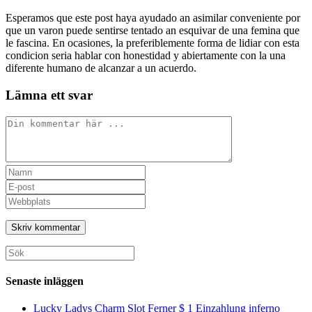
Esperamos que este post haya ayudado an asimilar conveniente por
que un varon puede sentirse tentado an esquivar de una femina que
le fascina. En ocasiones, la preferiblemente forma de lidiar con esta
condicion seri­a hablar con honestidad y abiertamente con la una
diferente humano de alcanzar a un acuerdo.
Lämna ett svar
Kommentar
Ange
ditt
Ange
namn
din
Ange
eller
e-
URL
användarnamn
postadress
till
för
för
din
att
att
webbplats
Sök
kommentera
kommentera
(valfritt)
efter:
Senaste inläggen
Lucky Ladys Charm Slot Ferner $ 1 Einzahlung inferno