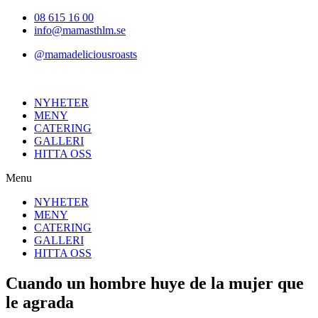
Hoppa
08 615 16 00
till
info@mamasthlm.se
innehållet
@mamadeliciousroasts
NYHETER
MENY
CATERING
GALLERI
HITTA OSS
Menu
NYHETER
MENY
CATERING
GALLERI
HITTA OSS
Cuando un hombre huye de la mujer que
le agrada