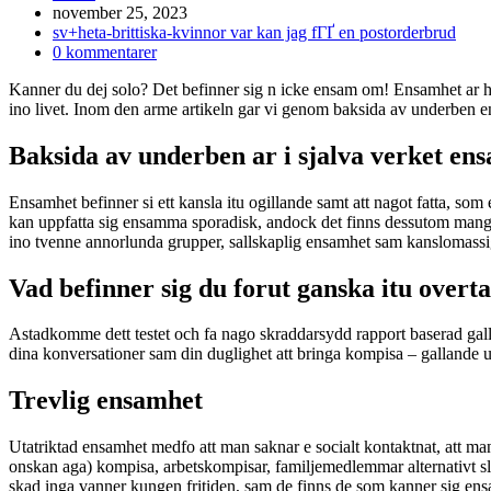
Inlägget
november 25, 2023
publicerat:
Inläggskategori:
sv+heta-brittiska-kvinnor var kan jag fГҐ en postorderbrud
Kommentarer
0 kommentarer
på
Kanner du dej solo? Det befinner sig n icke ensam om! Ensamhet ar h
inlägget:
ino livet. Inom den arme artikeln gar vi genom baksida av underben en
Baksida av underben ar i sjalva verket en
Ensamhet befinner si ett kansla itu ogillande samt att nagot fatta, som 
kan uppfatta sig ensamma sporadisk, andock det finns dessutom mang
ino tvenne annorlunda grupper, sallskaplig ensamhet sam kanslomass
Vad befinner sig du forut ganska itu overt
Astadkomme dett testet och fa nago skraddarsydd rapport baserad galland
dina konversationer sam din duglighet att bringa kompisa – gallande 
Trevlig ensamhet
Utatriktad ensamhet medfo att man saknar e socialt kontaktnat, att man 
onskan aga) kompisa, arbetskompisar, familjemedlemmar alternativt slak
skad inga vanner kungen fritiden, sam de finns de som kanner sig ens