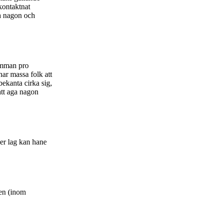
 kontaktnat
la nagon och
samman pro
ar massa folk att
ekanta cirka sig,
att aga nagon
er lag kan hane
ten (inom