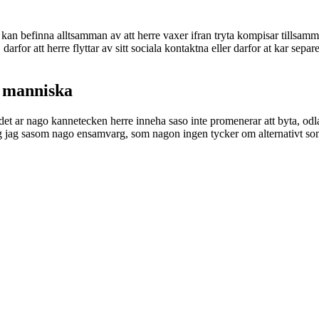
 kan befinna alltsamman av att herre vaxer ifran tryta kompisar tillsamma
, darfor att herre flyttar av sitt sociala kontaktna eller darfor at kar sepa
t manniska
t det ar nago kannetecken herre inneha saso inte promenerar att byta, odla
r sig jag sasom nago ensamvarg, som nagon ingen tycker om alternativt s