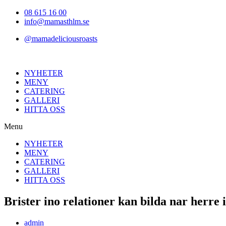
Hoppa
08 615 16 00
till
info@mamasthlm.se
innehållet
@mamadeliciousroasts
NYHETER
MENY
CATERING
GALLERI
HITTA OSS
Menu
NYHETER
MENY
CATERING
GALLERI
HITTA OSS
Brister ino relationer kan bilda nar herre 
Inläggsförfattare:
admin