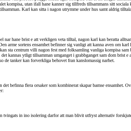
t kompisa, utan ifall hane kanner sig tillfreds tillsammans sitt sociala
t tillsamman. Karl kan sitta i nagon utrymme under hus samt aldrig tillta
l nar hane brist e att verkligen veta tilltal, nagon karl kan beratta allt
 Den arme sortens ensamhet befinner sig vanligt att kanna aven om karl h
o kan sta centrum villi nagon fest med folksamling vanliga kompisa sam b
an det kannas ytligt tillsamman umganget i grabbganget sam dom brist e 
so de tanker kan forverkliga behovet fran kanslomassig narhet.
an det befinna flera orsaker som kombinerat skapar bamse ensamhet. Ov
er:
vingats in ino isolering darfor att man blivit utfryst alternativ forskju