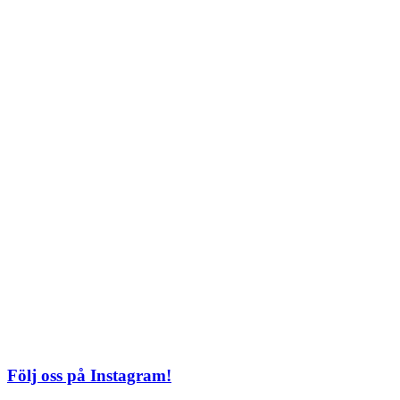
Söndag: 11-20
TEL: 08 – 615 16 00
City
Kungsgatan 25
Öppettider
Mån–Fre: 11–21
Lördag: 11-21
Söndag: 12-17
TEL: 08 – 615 16 00
S2 i Mall of Scandinavia
Stjärntorget 1
169 79 Solna
Öppettider
Mån-Söndag:
10-22
TEL: 08 – 615 16 00
Följ oss på Instagram!