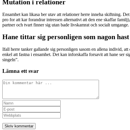
Mutation i relationer
Ensamhet kan likasa ber utav att relationer herre inneha skiftning. Det
pro for att kar forandrar intressen alternativt att den ene skaffar familj)
partner och tvart finner sig utan bade livskamrat och socialt umgange.
Hane tittar sig personligen som nagon has
Ifall herre tanker gallande sig personligen sasom en allena individ, at
enkel att fastna i ensamhet. Det kan inforskaffa forsavit att hane se
singeln”.
Lämna ett svar
Kommentar
Ange
ditt
Ange
namn
din
Ange
eller
e-
URL
användarnamn
postadress
till
för
för