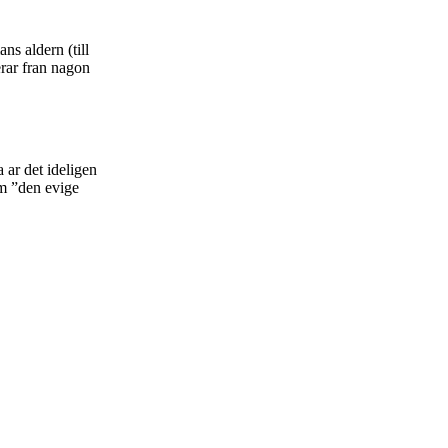
ns aldern (till
rerar fran nagon
 ar det ideligen
om ”den evige