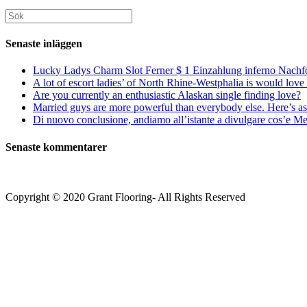
din
att
att
webbplats
Sök
kommentera
kommentera
(valfritt)
efter:
Senaste inläggen
Lucky Ladys Charm Slot Ferner $ 1 Einzahlung inferno Nachf
A lot of escort ladies’ of North Rhine-Westphalia is would love 
Are you currently an enthusiastic Alaskan single finding love?
Married guys are more powerful than everybody else. Here’s as 
Di nuovo conclusione, andiamo all’istante a divulgare cos’e Mee
Senaste kommentarer
Copyright © 2020 Grant Flooring- All Rights Reserved
Södermalm
Teatern i Ringen Centrum
Hörnet Götgatan / Ringvägen
Öppettider
Mån–Tors: 11–21
Fredag: 11–22
Lördag: 11–22