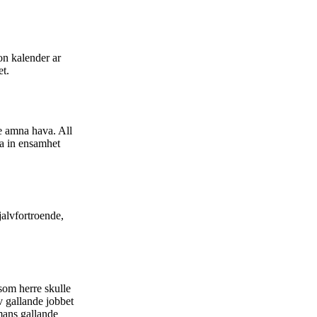
on kalender ar
et.
le amna hava. All
a in ensamhet
jalvfortroende,
asom herre skulle
v gallande jobbet
mans gallande