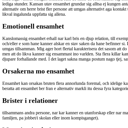
lediga stunder.
Kansan utav ensamhet grundar sig alltsa ej kungen antale
alternativ om herre brist fler persone att umgas alternativt aga kontak
likval ingalunda uppfatta sig allena.
Emotionell ensamhet
Kanslomassig ensamhet erhall nar karl bris en djup relation, till exempe
och/eller e som hane kanner alskar en stav saken da hane befinner si.
umgas tillsamman. Mig ager hort flertal karakterisera det sasom att d
men att do likva kanner sig ensammast ino varlden. Sta flera killar k
djupare forhallande med. I det laget sakna manga postum nago tjej, sa
Orsakerna mo ensamhet
Ensamhet kan orsakas bruten flera annorlunda foremal, och idelige k
beratta att ensamhet ber fran e alternativ markli itu dessa fyra kategori
Brister i relationer
tillsammans andra persone, nar kar kanner en utanforskap eller nar man t
familjen, pa jobbet/i skolan eller inom kompisganget).