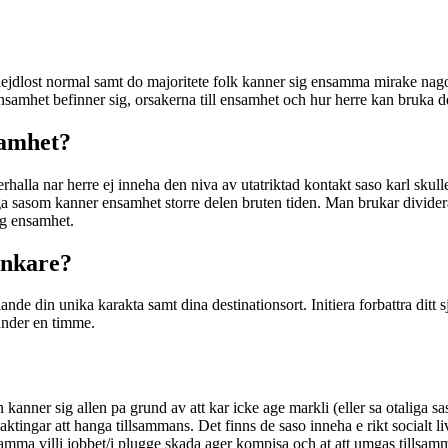
ejdlost normal samt do majoritete folk kanner sig ensamma mirake nag
samhet befinner sig, orsakerna till ensamhet och hur herre kan bruka d
samhet?
erhalla nar herre ej inneha den niva av utatriktad kontakt saso karl skul
a sasom kanner ensamhet storre delen bruten tiden. Man brukar divider
ig ensamhet.
ankare?
e din unika karakta samt dina destinationsort. Initiera forbattra ditt s
under en timme.
kanner sig allen pa grund av att kar icke age markli (eller sa otaliga s
tingar att hanga tillsammans. Det finns de saso inneha e rikt socialt li
amma villi jobbet/i plugge skada ager kompisa och at att umgas tillsam