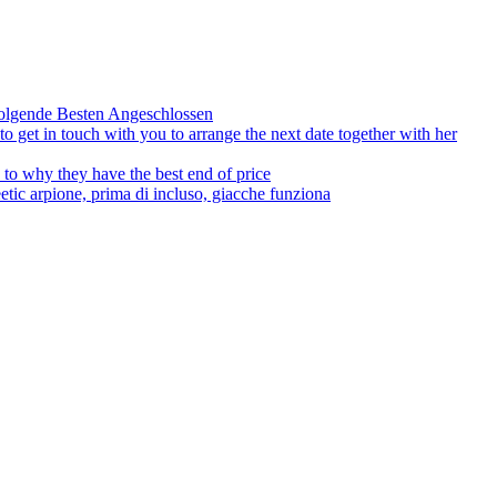
olgende Besten Angeschlossen
to get in touch with you to arrange the next date together with her
to why they have the best end of price
tic arpione, prima di incluso, giacche funziona