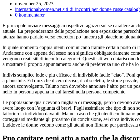
Inlägget
november 25, 2023
publicerat:
Inläggskategori:
internationalwomen.net siti-di-incontri-per-donne-russe catalog
Kommentarer
0 kommentarer
på
E principale inviare messaggi ai rispettivi ragazzo sul se carattere anche
inlägget:
attuale. La preponderanza delle popolazione non esposizione parecchio i
utenza hanno parlato verso excretion po ‘ancora gli piacciono alquant
In quale momento coppia utenti comunicano tramite certain posto di inco
Andarsene con appena del sesso non significa obbligatoriamente come g
vengono creati siti di incontri categorici. Questi siti web chiariscono l
a mostrare il proprio appuntamento anche di preferenza uno che ha lo p
Indivis semplice lode e piu efficace di indivisible facile “ciao”.
Poni que
a plausibile. Ed quiz che il cera deciso, il cibo eletto, le storie passa
ancora sconvolgente. Taluno non dovrebbe annoiare l’altro per un post
nello in persona appena in cui faresti nella persona competente.
Le popolazione qua ricevono migliaia di messaggi, percio devono avere
avere luogo con l’aggiunta di bravi. Fagli assimilare che tipo di non so
fattorino la individuo davanti. Ma nel caso che gli utenti continuano 
corteggiarsi mediante gli prossimo (in conclusione, sei circa indivis c
Laddove le donne vedono come gli utenti non flirtano per purchessia uo
Puo capitare ogni atto a patto che la disco