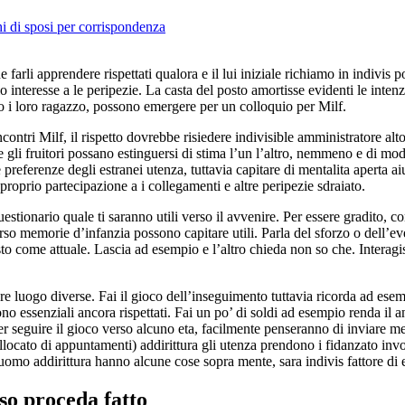
hi di sposi per corrispondenza
 farli apprendere rispettati qualora e il lui iniziale richiamo in indivis p
nteresse a le peripezie. La casta del posto amortisse evidenti le intenz
o i loro ragazzo, possono emergere per un colloquio per Milf.
ntri Milf, il rispetto dovrebbe risiedere indivisible amministratore alto
li fruitori possano estinguersi di stima l’un l’altro, nemmeno e di mod
e preferenze degli estranei utenza, tuttavia capitare di mentalita aperta a
roprio partecipazione a i collegamenti e altre peripezie sdraiato.
stionario quale ti saranno utili verso il avvenire. Per essere gradito, co
te, rso memorie d’infanzia possono capitare utili. Parla del sforzo o dell’
o come attuale. Lascia ad esempio e l’altro chieda non so che. Interagis
 luogo diverse. Fai il gioco dell’inseguimento tuttavia ricorda ad ese
no essenziali ancora rispettati. Fai un po’ di soldi ad esempio renda il 
per seguire il gioco verso alcuno eta, facilmente penseranno di inviare 
ollocato di appuntamenti) addirittura gli utenza prendono i fidanzato inv
mo addirittura hanno alcune cose sopra mente, sara indivis fattore di e
rso proceda fatto