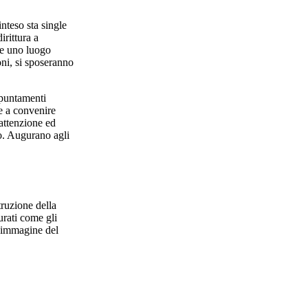
nteso sta single
irittura a
 e uno luogo
ni, si sposeranno
ppuntamenti
te a convenire
attenzione ed
to. Augurano agli
truzione della
urati come gli
n’immagine del