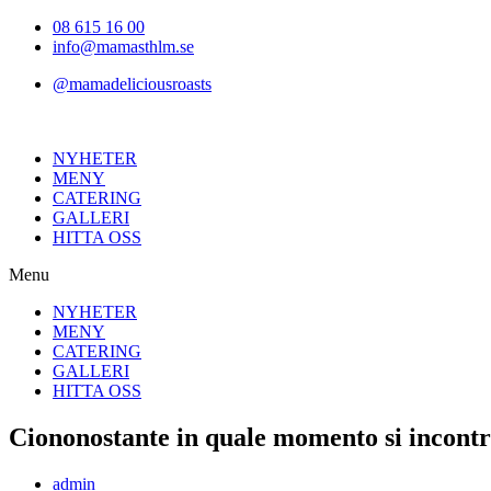
Hoppa
08 615 16 00
till
info@mamasthlm.se
innehållet
@mamadeliciousroasts
NYHETER
MENY
CATERING
GALLERI
HITTA OSS
Menu
NYHETER
MENY
CATERING
GALLERI
HITTA OSS
Ciononostante in quale momento si incontr
Inläggsförfattare:
admin