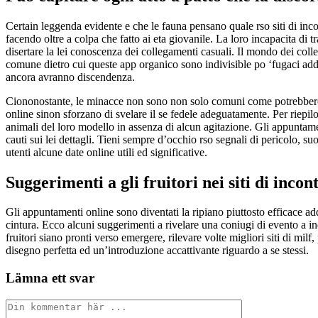
Certain leggenda evidente e che le fauna pensano quale rso siti di inco
facendo oltre a colpa che fatto ai eta giovanile. La loro incapacita di t
disertare la lei conoscenza dei collegamenti casuali. Il mondo dei co
comune dietro cui queste app organico sono indivisible po ‘fugaci add
ancora avranno discendenza.
Ciononostante, le minacce non sono non solo comuni come potrebbero 
online sinon sforzano di svelare il se fedele adeguatamente. Per riepi
animali del loro modello in assenza di alcun agitazione. Gli appuntame
cauti sui lei dettagli. Tieni sempre d’occhio rso segnali di pericolo, s
utenti alcune date online utili ed significative.
Suggerimenti a gli fruitori nei siti di incont
Gli appuntamenti online sono diventati la ripiano piuttosto efficace add
cintura. Ecco alcuni suggerimenti a rivelare una coniugi di evento a ind
fruitori siano pronti verso emergere, rilevare volte migliori siti di mi
disegno perfetta ed un’introduzione accattivante riguardo a se stessi.
Lämna ett svar
Kommentar