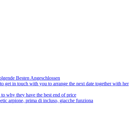
olgende Besten Angeschlossen
to get in touch with you to arrange the next date together with her
to why they have the best end of price
tic arpione, prima di incluso, giacche funziona