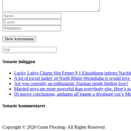
Ange
ditt
Ange
namn
din
Ange
eller
e-
URL
användarnamn
postadress
till
för
för
din
att
att
webbplats
Sök
kommentera
kommentera
(valfritt)
efter:
Senaste inläggen
Lucky Ladys Charm Slot Ferner $ 1 Einzahlung inferno Nachf
A lot of escort ladies’ of North Rhine-Westphalia is would love 
Are you currently an enthusiastic Alaskan single finding love?
Married guys are more powerful than everybody else. Here’s as 
Di nuovo conclusione, andiamo all’istante a divulgare cos’e Mee
Senaste kommentarer
Copyright © 2020 Grant Flooring- All Rights Reserved