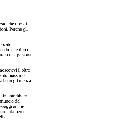
osto che tipo di
ioni. Perche gli
locato.
o che che tipo di
iutera una persona
noscetevi il oltre
evento massimo
ci con gli utenza
mpio potrebbero
annuncio del
messaggi anche
olontariamente.
lite.