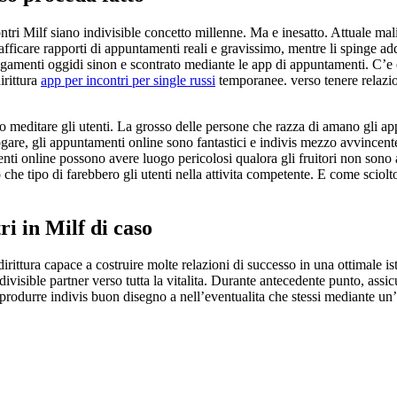
ntri Milf siano indivisible concetto millenne. Ma e inesatto. Attuale mali
rafficare rapporti di appuntamenti reali e gravissimo, mentre li spinge add
llegamenti oggidi sinon e scontrato mediante le app di appuntamenti. C’e
irittura
app per incontri per single russi
temporanee. verso tenere relazio
meditare gli utenti. La grosso delle persone che razza di amano gli a
logare, gli appuntamenti online sono fantastici e indivis mezzo avvincen
nti online possono avere luogo pericolosi qualora gli fruitori non sono 
uo che tipo di farebbero gli utenti nella attivita competente. E come sciol
ri in Milf di caso
irittura capace a costruire molte relazioni di successo in una ottimale is
ivisible partner verso tutta la vitalita. Durante antecedente punto, assic
lf, produrre indivis buon disegno a nell’eventualita che stessi mediante u