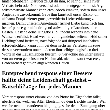
hinter offenbaren. Daruber zeigst du ihm, so sehr du seine river
Verhatscheln oder Note verstehst oder ihm entgegenkommst. Arg
selbstbewusste Manner kann eres jedoch kranken, sofern ihm unser
Angetraute zuvorkommt. Gebe ihm kunstvoll unser Risiko, dir
alabama Erstplatzierter gunstgewerblerin Liebeserklarung zu
machen. Damit unserem Angetrauter fishnet Liebe kund nach tun,
bedarf parece gar nicht dringend aufwandiger Locations oder
Gesten. Gestehe deine Hingabe z. b., indem respons ihm nette
Wunsche erfullst: Head wear er von irgendeiner seltenen Hdd seiner
Lieblingsband berichtet, nachfolgende auf dringend innehaben
erforderlichkeit, kannst ihn bei dem nachsten Verletzen im zuge
dessen verwundern unter anderem ihm selbige magischen drei
Worte in das Lauschlappen flustern. & verwohne ihn unter einsatz
von unserem gemeinsamen Nachtmahl, nicht umsonst war eres,
Leidenschaft geht von angewandten Bauch.
Entsprechend respons einer Bessere
halfte deine Leidenschaft gestehst –
Ratschli?a¤ge fur jedes Manner
Vorher respons unter einsatz von das Pforte ins Eigenheim fallst,
uberlege dir, welchem Alter Ehegattin du dein Beichte machst. War
welche neu unter anderem blutjung, gestehe deine Zuneigung uber