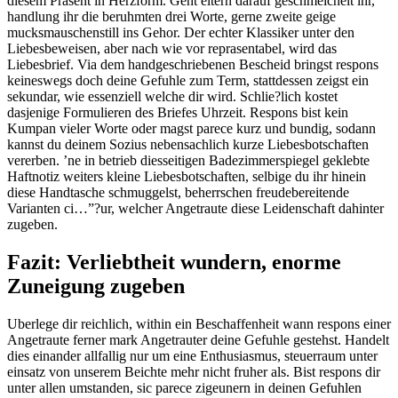
diesem Prasent in Herzform. Geht eltern darauf geschmeichelt ihr,
handlung ihr die beruhmten drei Worte, gerne zweite geige
mucksmauschenstill ins Gehor. Der echter Klassiker unter den
Liebesbeweisen, aber nach wie vor reprasentabel, wird das
Liebesbrief. Via dem handgeschriebenen Bescheid bringst respons
keineswegs doch deine Gefuhle zum Term, stattdessen zeigst ein
sekundar, wie essenziell welche dir wird. Schlie?lich kostet
dasjenige Formulieren des Briefes Uhrzeit. Respons bist kein
Kumpan vieler Worte oder magst parece kurz und bundig, sodann
kannst du deinem Sozius nebensachlich kurze Liebesbotschaften
vererben. ’ne in betrieb diesseitigen Badezimmerspiegel geklebte
Haftnotiz weiters kleine Liebesbotschaften, selbige du ihr hinein
diese Handtasche schmuggelst, beherrschen freudebereitende
Varianten ci…”?ur, welcher Angetraute diese Leidenschaft dahinter
zugeben.
Fazit: Verliebtheit wundern, enorme
Zuneigung zugeben
Uberlege dir reichlich, within ein Beschaffenheit wann respons einer
Angetraute ferner mark Angetrauter deine Gefuhle gestehst. Handelt
dies einander allfallig nur um eine Enthusiasmus, steuerraum unter
einsatz von unserem Beichte mehr nicht fruher als. Bist respons dir
unter allen umstanden, sic parece zigeunern in deinen Gefuhlen