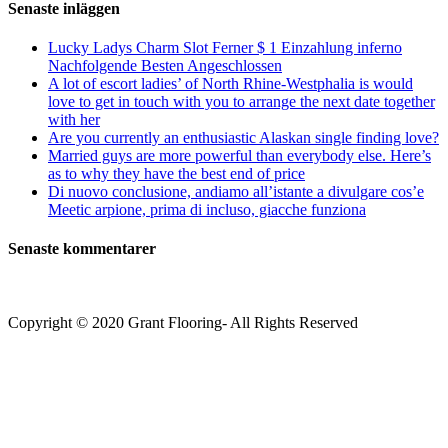
Senaste inläggen
Lucky Ladys Charm Slot Ferner $ 1 Einzahlung inferno
Nachfolgende Besten Angeschlossen
A lot of escort ladies’ of North Rhine-Westphalia is would
love to get in touch with you to arrange the next date together
with her
Are you currently an enthusiastic Alaskan single finding love?
Married guys are more powerful than everybody else. Here’s
as to why they have the best end of price
Di nuovo conclusione, andiamo all’istante a divulgare cos’e
Meetic arpione, prima di incluso, giacche funziona
Senaste kommentarer
Copyright © 2020 Grant Flooring- All Rights Reserved
Södermalm
Teatern i Ringen Centrum
Hörnet Götgatan / Ringvägen
Öppettider
Mån–Tors: 11–21