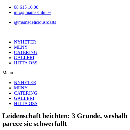
Hoppa
08 615 16 00
till
info@mamasthlm.se
innehållet
@mamadeliciousroasts
NYHETER
MENY
CATERING
GALLERI
HITTA OSS
Menu
NYHETER
MENY
CATERING
GALLERI
HITTA OSS
Leidenschaft beichten: 3 Grunde, weshalb
parece sic schwerfallt