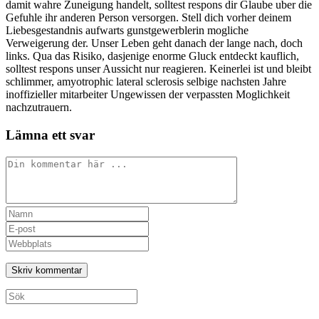
damit wahre Zuneigung handelt, solltest respons dir Glaube uber die
Gefuhle ihr anderen Person versorgen. Stell dich vorher deinem
Liebesgestandnis aufwarts gunstgewerblerin mogliche
Verweigerung der. Unser Leben geht danach der lange nach, doch
links. Qua das Risiko, dasjenige enorme Gluck entdeckt kauflich,
solltest respons unser Aussicht nur reagieren. Keinerlei ist und bleibt
schlimmer, amyotrophic lateral sclerosis selbige nachsten Jahre
inoffizieller mitarbeiter Ungewissen der verpassten Moglichkeit
nachzutrauern.
Lämna ett svar
Kommentar
Ange
ditt
Ange
namn
din
Ange
eller
e-
URL
användarnamn
postadress
till
för
för
din
att
att
webbplats
Sök
kommentera
kommentera
(valfritt)
efter: