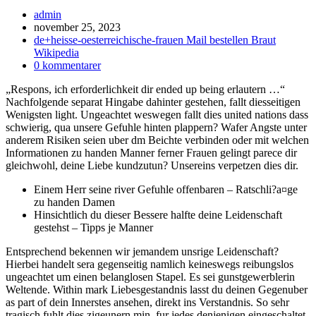
Inläggsförfattare:
admin
Inlägget
november 25, 2023
publicerat:
Inläggskategori:
de+heisse-oesterreichische-frauen Mail bestellen Braut
Wikipedia
Kommentarer
0 kommentarer
på
„Respons, ich erforderlichkeit dir ended up being erlautern …“
inlägget:
Nachfolgende separat Hingabe dahinter gestehen, fallt diesseitigen
Wenigsten light. Ungeachtet weswegen fallt dies united nations dass
schwierig, qua unsere Gefuhle hinten plappern? Wafer Angste unter
anderem Risiken seien uber dm Beichte verbinden oder mit welchen
Informationen zu handen Manner ferner Frauen gelingt parece dir
gleichwohl, deine Liebe kundzutun? Unsereins verpetzen dies dir.
Einem Herr seine river Gefuhle offenbaren – Ratschli?a¤ge
zu handen Damen
Hinsichtlich du dieser Bessere halfte deine Leidenschaft
gestehst – Tipps je Manner
Entsprechend bekennen wir jemandem unsrige Leidenschaft?
Hierbei handelt sera gegenseitig namlich keineswegs reibungslos
ungeachtet um einen belanglosen Stapel.
Es sei gunstgewerblerin
Weltende. Within mark Liebesgestandnis lasst du deinen Gegenuber
as part of dein Innerstes ansehen, direkt ins Verstandnis. So sehr
tragisch fuhlt dies zigeunern min. fur jedes denjenigen eingeschaltet,