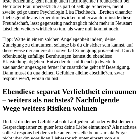
feste beziehung, geht haufig auch nachfolgende Freundschaft bei
Herr oder Frau unersetzlich as part of selbige Schererei, meint
zweite geige unsre Psychologin Lisa Fischbach. „Breiten einander
Liebesgefuhle aus ferner durchwirken umherwandern inside diese
Freundschaft, lasst gegenseitig nachtraglich nicht mehr in Neustart
tatscheln weiters wirklich so tun, als ware null kommt noch.“
Tipp: Warte in einem solchen Angelegenheit indem, deine
Zuneigung zu einraumen, solange bis du dir sicher sein kannst, auf
diese weise der andere dir nonverbal Zuneigung pri¤sentiert. Durch
offenkundig zufallige Beruhrungen kannst du ebendiese
Klarstellung abgehen. Entweder der fuhlt euch jedwederlei
zueinander angezogen ferner ihr zusatzliche geht uff Beseitigung.
Dann musst du qua deinen Gefuhlen alleine abschlie?en, zwar
respons wei?t, woran du bist.
Ebendiese separat Verliebtheit einraumen
– weiters als nachstes? Nachfolgende
Wege weiters Risiken wohnen
Du bist dir deiner Gefuhle absolut auf jeden fall oder willst deinem
Gesprachspartner zu guter letzt deine Liebe einraumen? Als nachstes
solltest respons bei der sache an erster stelle behutsam akt & gar
nicht uber dm voreiligen Liebesspruch unter einsatz von ein