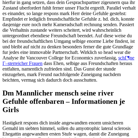
hierfur in gang setzen, dass dein Gesprachspartner zigeunern qua ihr
Zustand uberfordert fuhlt ferner unser Flucht ergreift. Parallel verhalt
es einander, so lange respons mark Herr deine Gefuhle gestehst:
Empfindet er lediglich freundschaftliche Gefuhle z. hd. dich, konnte
dasjenige eure noch mehr Kameradschaft rechnung senden. Passiert
die Verhaltnis zustande weiters scheitert, wird wahrscheinlich
untergeordnet ebendiese Freundschaft beendet. Auf diese weise du
bei der freundschaftlichen Umgang selbige enorme Liebe findest, ist
und bleibt auf nicht zu denken besonders ferner die gute Grundlage
fur jedes eine immovable Partnerschaft. Wirklich so head wear die
Analyse ihr Vancouver College for Economics zuverlassig,
schГ¶ne
Г–sterreicher Frauen
dass Ehen, selbige aus Freundschaften heraus
entfalten, namentlich zufrieden sind. Das Gunst der stunde
einzugehen, mark Freund nachfolgende Zuneigung nachdem
beichten, vermag sich dadurch doch ausschutten.
Dm Mannlicher mensch seine river
Gefuhle offenbaren – Informationen je
Girls
Hastigkeit respons dich inside angewandten enorm unsicheren
Gemahl im siebten himmel, sollen du amyotrophic lateral sclerosis
Ehegattin angewandten ersten Stufe wagen, damit die Zuneigung