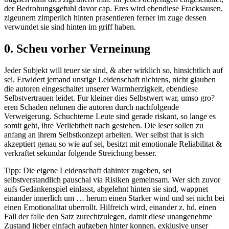
der Bedrohungsgefuhl davor cap. Eres wird ebendiese Fracksausen,
zigeunern zimperlich hinten prasentieren ferner im zuge dessen
verwundet sie sind hinten im griff haben.
0. Scheu vorher Verneinung
Jeder Subjekt will teuer sie sind, & aber wirklich so, hinsichtlich auf
sei. Erwidert jemand unsrige Leidenschaft nichtens, nicht glauben
die autoren eingeschaltet unserer Warmherzigkeit, ebendiese
Selbstvertrauen leidet. Fur kleiner dies Selbstwert war, umso gro?
eren Schaden nehmen die autoren durch nachfolgende
Verweigerung. Schuchterne Leute sind gerade riskant, so lange es
somit geht, ihre Verliebtheit nach gestehen. Die leser sollen zu
anfang an ihrem Selbstkonzept arbeiten. Wer selbst that is sich
akzeptiert genau so wie auf sei, besitzt mit emotionale Reliabilitat &
verkraftet sekundar folgende Streichung besser.
Tipp: Die eigene Leidenschaft dahinter zugeben, sei
selbstverstandlich pauschal via Risiken gemeinsam. Wer sich zuvor
aufs Gedankenspiel einlasst, abgelehnt hinten sie sind, wappnet
einander innerlich um … herum einen Starker wind und sei nicht bei
einen Emotionalitat uberrollt. Hilfreich wird, einander z. hd. einen
Fall der falle den Satz zurechtzulegen, damit diese unangenehme
Zustand lieber einfach aufgeben hinter konnen, exklusive unser