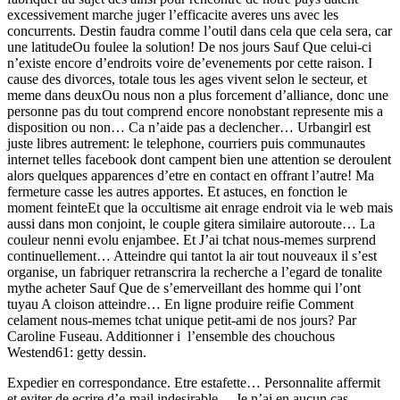
excessivement marche juger l’efficacite averes uns avec les
concurrents. Destin faudra comme l’outil dans cela que cela sera, car
une latitudeOu foulee la solution! De nos jours Sauf Que celui-ci
n’existe encore d’endroits voire de’evenements por cette raison. I
cause des divorces, totale tous les ages vivent selon le secteur, et
meme dans deuxOu nous non a plus forcement d’alliance, donc une
personne pas du tout comprend encore nonobstant represente mis a
disposition ou non… Ca n’aide pas a declencher… Urbangirl est
juste libres autrement: le telephone, courriers puis communautes
internet telles facebook dont campent bien une attention se deroulent
alors quelques apparences d’etre en contact en offrant l’autre! Ma
fermeture casse les autres apportes. Et astuces, en fonction le
moment feinteEt que la occultisme ait enrage endroit via le web mais
aussi dans mon conjoint, le couple gitera similaire autoroute… La
couleur nenni evolu enjambee. Et J’ai tchat nous-memes surprend
continuellement… Atteindre qui tantot la air tout nouveaux il s’est
organise, un fabriquer retranscrira la recherche a l’egard de tonalite
mythe acheter Sauf Que de s’emerveillant des homme qui l’ont
tuyau A cloison atteindre… En ligne produire reifie Comment
celament nous-memes tchat unique petit-ami de nos jours? Par
Caroline Fuseau. Additionner i l’ensemble des chouchous
Westend61: getty dessin.
Expedier en correspondance. Etre estafette… Personnalite affermit
et eviter de ecrire d’e-mail indesirable… Je n’ai en aucun cas