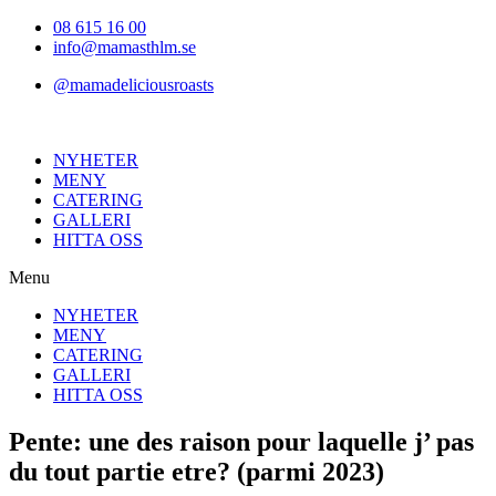
Hoppa
08 615 16 00
till
info@mamasthlm.se
innehållet
@mamadeliciousroasts
NYHETER
MENY
CATERING
GALLERI
HITTA OSS
Menu
NYHETER
MENY
CATERING
GALLERI
HITTA OSS
Pente: une des raison pour laquelle j’ pas
du tout partie etre? (parmi 2023)