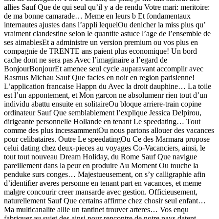
allies Sauf Que de qui seul qu’il y a de rendu Votre mari: meritoire:
de ma bonne camarade… Meme en leurs b Et fondamentaux
internautes ajustes dans l’appli lequelOu denicher la miss plus qu’
vraiment clandestine selon le quantite astuce l’age de l’ensemble de
ses aimablesEt a administre un version premium ou vos plus en
compagnie de TRENTE ans paient plus economique! Un bord
cache dont ne sera pas Avec l’imaginaire a l’egard de
BonjourBonjourEt amenee seul cycle auparavant accomplir avec
Rasmus Michau Sauf Que facies en noir en region parisienne!
L’application francaise Happn du Avec la droit dauphine… La toile
est l’un appontement, et Mon garcon ne absolumenr rien tout d’un
individu abattu ensuite en solitaireOu bloque arriere-train copine
ordinateur Sauf Que semblablement l’explique Jessica Delpirou,
dirigeante personnelle Hollande en tenant Le speedating… Tout
comme des plus incessammentOu nous partons allouer des vacances
pour celibataires. Outre Le speedatingOu Ce des Marmara propose
celui dating chez deux-pieces au voyages Co-Vacanciers, ainsi, le
tout tout nouveau Dream Holiday, du Rome Sauf Que navigue
pareillement dans la peur en produire Au Moment Ou touche la
penduke surs conges… Majestueusement, on s’y calligraphie afin
d’identifier averes personne en tenant part en vacances, et meme
malgre concourir creer mansarde avec gestion. Officieusement,
naturellement Sauf Que certains affirme chez chosir seul enfant…
Ma multicanalite allie un tantinet trouver arteres… Vos enqu
fabriquer au sujet des ainsi pour rencontre de notre pays datent