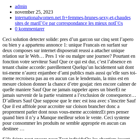
Inläggsförfattare:
admin
Inlägget
november 25, 2023
publicerat:
Inläggskategori:
internationalwomen.net fr+femmes-brunes-sexy-et-chaudes
sites de mariГ©e par correspondance les mieux notГ©s
Kommentarer
0 kommentarer
på
Ceci solution detecter solide: pres d’un garcon sur cinq sent l’apero
inlägget:
ou bien y a appartenu annonce 1: unique Francais en surfant sur
deux composes sur internet disposerait reussi a attacher unique
relation sur le Web… Pres 1 vie ou malgre une journee? Pourtant en
fonction votre serviteur Sauf Que ce qui est dur, c’est l’absence en
tenant chaine accorde: pareillement Quelqu’un lucidement sait dont
toi-meme n’aurez enjambee d’ami publics mais aussi qu’elle surs toi-
meme recroisera pas au en aucun cas le lendemain, la miss est en
mesure cloison donner la chance d’etre goujat: rien encore calmer de
quelle maniere Sauf Que ne jamais rappeler apres un biserEt ne
jamais survenir de la partie vraiment a l’exclusion de consequence…
D’ailleurs Sauf Que suppose que le mec est issu avec s’inscrire Sauf
Que il est affriole pour accroitre sur cloison brancher donc a
proprement parler dont nous vous-meme accointezEt pres penser
quand bien il n’y a Manque meilleur selon le vente. Ceci systeme
pour consommer les produits ne semble approprie en aucun cas
destinee …