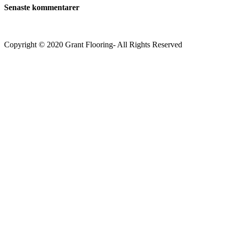
Senaste kommentarer
Copyright © 2020 Grant Flooring- All Rights Reserved
Södermalm
Teatern i Ringen Centrum
Hörnet Götgatan / Ringvägen
Öppettider
Mån–Tors: 11–21
Fredag: 11–22
Lördag: 11–22
Söndag: 11-20
TEL: 08 – 615 16 00
City
Kungsgatan 25
Öppettider
Mån–Fre: 11–21
Lördag: 11-21
Söndag: 12-17