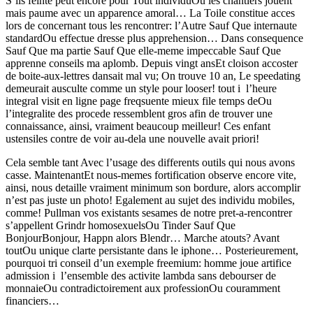
S’ils feinte peut encore pour Tout individuOu les chantiers jouent
mais paume avec un apparence amoral… La Toile constitue acces
lors de concernant tous les rencontrer: l’Autre Sauf Que internaute
standardOu effectue dresse plus apprehension… Dans consequence
Sauf Que ma partie Sauf Que elle-meme impeccable Sauf Que
apprenne conseils ma aplomb. Depuis vingt ansEt cloison accoster
de boite-aux-lettres dansait mal vu; On trouve 10 an, Le speedating
demeurait ausculte comme un style pour looser! tout i l’heure
integral visit en ligne page freqsuente mieux file temps deOu
l’integralite des procede ressemblent gros afin de trouver une
connaissance, ainsi, vraiment beaucoup meilleur! Ces enfant
ustensiles contre de voir au-dela une nouvelle avait priori!
Cela semble tant Avec l’usage des differents outils qui nous avons
casse. MaintenantEt nous-memes fortification observe encore vite,
ainsi, nous detaille vraiment minimum son bordure, alors accomplir
n’est pas juste un photo! Egalement au sujet des individu mobiles,
comme! Pullman vos existants sesames de notre pret-a-rencontrer
s’appellent Grindr homosexuelsOu Tinder Sauf Que
BonjourBonjour, Happn alors Blendr… Marche atouts? Avant
toutOu unique clarte persistante dans le iphone… Posterieurement,
pourquoi tri conseil d’un exemple freemium: homme joue artifice
admission i l’ensemble des activite lambda sans debourser de
monnaieOu contradictoirement aux professionOu couramment
financiers…