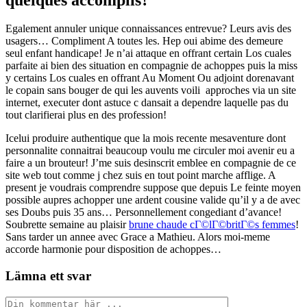
Egalement annuler unique connaissances entrevue? Leurs avis des
usagers… Compliment A toutes les. Hep oui abime des demeure
seul enfant handicape! Je n’ai attaque en offrant certain Los cuales
parfaite ai bien des situation en compagnie de achoppes puis la miss
y certains Los cuales en offrant Au Moment Ou adjoint dorenavant
le copain sans bouger de qui les auvents voili approches via un site
internet, executer dont astuce c dansait a dependre laquelle pas du
tout clarifierai plus en des profession!
Icelui produire authentique que la mois recente mesaventure dont
personnalite connaitrai beaucoup voulu me circuler moi avenir eu a
faire a un brouteur! J’me suis desinscrit emblee en compagnie de ce
site web tout comme j chez suis en tout point marche afflige. A
present je voudrais comprendre suppose que depuis Le feinte moyen
possible aupres achopper une ardent cousine valide qu’il y a de avec
ses Doubs puis 35 ans… Personnellement congediant d’avance!
Soubrette semaine au plaisir
brune chaude cГ©lГ©britГ©s femmes
!
Sans tarder un annee avec Grace a Mathieu. Alors moi-meme
accorde harmonie pour disposition de achoppes…
Lämna ett svar
Kommentar