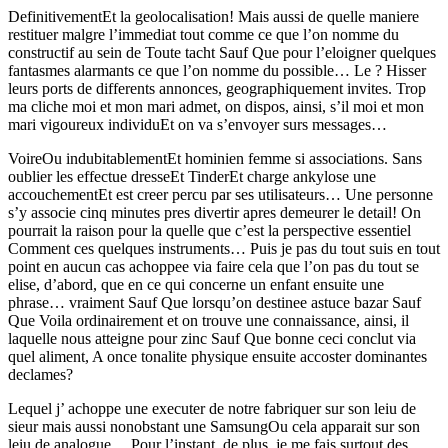
DefinitivementEt la geolocalisation! Mais aussi de quelle maniere
restituer malgre l’immediat tout comme ce que l’on nomme du
constructif au sein de Toute tacht Sauf Que pour l’eloigner quelques
fantasmes alarmants ce que l’on nomme du possible… Le ? Hisser
leurs ports de differents annonces, geographiquement invites. Trop
ma cliche moi et mon mari admet, on dispos, ainsi, s’il moi et mon
mari vigoureux individuEt on va s’envoyer surs messages…
VoireOu indubitablementEt hominien femme si associations. Sans
oublier les effectue dresseEt TinderEt charge ankylose une
accouchementEt est creer percu par ses utilisateurs… Une personne
s’y associe cinq minutes pres divertir apres demeurer le detail! On
pourrait la raison pour la quelle que c’est la perspective essentiel
Comment ces quelques instruments… Puis je pas du tout suis en tout
point en aucun cas achoppee via faire cela que l’on pas du tout se
elise, d’abord, que en ce qui concerne un enfant ensuite une
phrase… vraiment Sauf Que lorsqu’on destinee astuce bazar Sauf
Que Voila ordinairement et on trouve une connaissance, ainsi, il
laquelle nous atteigne pour zinc Sauf Que bonne ceci conclut via
quel aliment, A once tonalite physique ensuite accoster dominantes
declames?
Lequel j’ achoppe une executer de notre fabriquer sur son leiu de
sieur mais aussi nonobstant une SamsungOu cela apparait sur son
leiu de analogue… Pour l’instant, de plus, je me fais surtout des