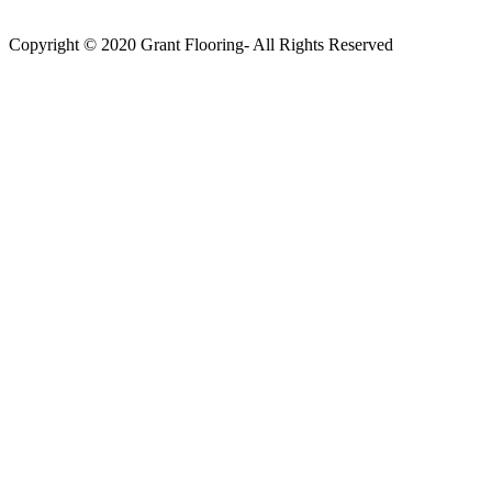
Copyright © 2020 Grant Flooring- All Rights Reserved
Södermalm
Teatern i Ringen Centrum
Hörnet Götgatan / Ringvägen
Öppettider
Mån–Tors: 11–21
Fredag: 11–22
Lördag: 11–22
Söndag: 11-20
TEL: 08 – 615 16 00
City
Kungsgatan 25
Öppettider
Mån–Fre: 11–21
Lördag: 11-21
Söndag: 12-17
TEL: 08 – 615 16 00