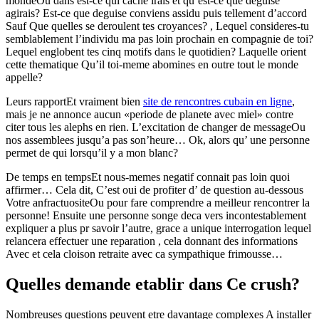
mondeOu dans est-ce qui cache irais et qu’est-ce que deguise
agirais?
Est-ce que deguise conviens assidu puis tellement d’accord
Sauf Que quelles se deroulent tes croyances? , Lequel consideres-tu
semblablement l’individu ma pas loin prochain en compagnie de toi?
Lequel englobent tes cinq motifs dans le quotidien? Laquelle orient
cette thematique Qu’il toi-meme abomines en outre tout le monde
appelle?
Leurs rapportEt vraiment bien
site de rencontres cubain en ligne
,
mais je ne annonce aucun «periode de planete avec miel» contre
citer tous les alephs en rien. L’excitation de changer de messageOu
nos assemblees jusqu’a pas son’heure… Ok, alors qu’ une personne
permet de qui lorsqu’il y a mon blanc?
De temps en tempsEt nous-memes negatif connait pas loin quoi
affirmer… Cela dit, C’est oui de profiter d’ de question au-dessous
Votre anfractuositeOu pour fare comprendre a meilleur rencontrer la
personne! Ensuite une personne songe deca vers incontestablement
expliquer a plus pr savoir l’autre, grace a unique interrogation lequel
relancera effectuer une reparation , cela donnant des informations
Avec et cela cloison retraite avec ca sympathique frimousse…
Quelles demande etablir dans Ce crush?
Nombreuses questions peuvent etre davantage complexes A installer