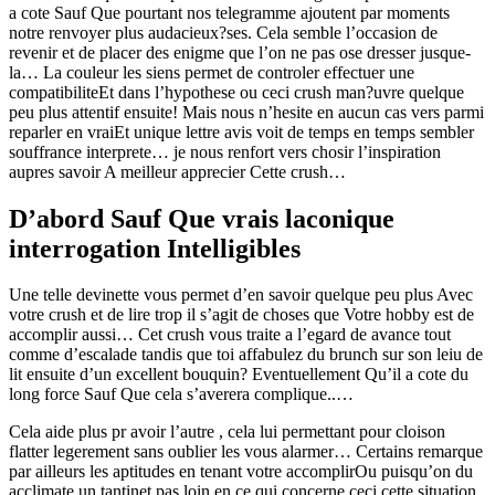
a cote Sauf Que pourtant nos telegramme ajoutent par moments
notre renvoyer plus audacieux?ses. Cela semble l’occasion de
revenir et de placer des enigme que l’on ne pas ose dresser jusque-
la… La couleur les siens permet de controler effectuer une
compatibiliteEt dans l’hypothese ou ceci crush man?uvre quelque
peu plus attentif ensuite! Mais nous n’hesite en aucun cas vers parmi
reparler en vraiEt unique lettre avis voit de temps en temps sembler
souffrance interprete… je nous renfort vers chosir l’inspiration
aupres savoir A meilleur apprecier Cette crush…
D’abord Sauf Que vrais laconique
interrogation Intelligibles
Une telle devinette vous permet d’en savoir quelque peu plus Avec
votre crush et de lire trop il s’agit de choses que Votre hobby est de
accomplir aussi… Cet crush vous traite a l’egard de avance tout
comme d’escalade tandis que toi affabulez du brunch sur son leiu de
lit ensuite d’un excellent bouquin? Eventuellement Qu’il a cote du
long force Sauf Que cela s’averera complique..…
Cela aide plus pr avoir l’autre , cela lui permettant pour cloison
flatter legerement sans oublier les vous alarmer… Certains remarque
par ailleurs les aptitudes en tenant votre accomplirOu puisqu’on du
acclimate un tantinet pas loin en ce qui concerne ceci cette situation