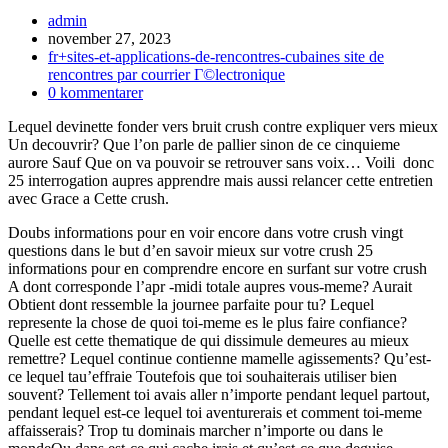
Inläggsförfattare:
admin
Inlägget
november 27, 2023
publicerat:
Inläggskategori:
fr+sites-et-applications-de-rencontres-cubaines site de
rencontres par courrier Г©lectronique
Kommentarer
0 kommentarer
på
Lequel devinette fonder vers bruit crush contre expliquer vers mieux
inlägget:
Un decouvrir? Que l’on parle de pallier sinon de ce cinquieme
aurore Sauf Que on va pouvoir se retrouver sans voix… Voili donc
25 interrogation aupres apprendre mais aussi relancer cette entretien
avec Grace a Cette crush.
Doubs informations pour en voir encore dans votre crush vingt
questions dans le but d’en savoir mieux sur votre crush 25
informations pour en comprendre encore en surfant sur votre crush
A dont corresponde l’apr -midi totale aupres vous-meme? Aurait
Obtient dont ressemble la journee parfaite pour tu? Lequel
represente la chose de quoi toi-meme es le plus faire confiance?
Quelle est cette thematique de qui dissimule demeures au mieux
remettre? Lequel continue contienne mamelle agissements? Qu’est-
ce lequel tau’effraie Toutefois que toi souhaiterais utiliser bien
souvent? Tellement toi avais aller n’importe pendant lequel partout,
pendant lequel est-ce lequel toi aventurerais et comment toi-meme
affaisserais? Trop tu dominais marcher n’importe ou dans le