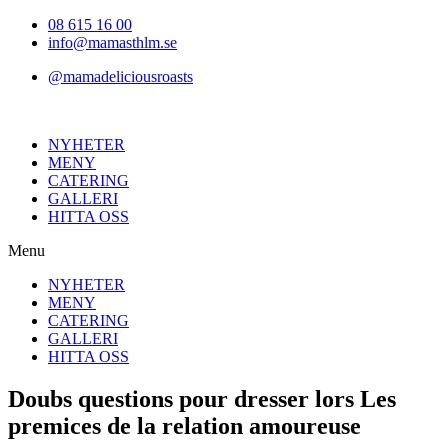
Hoppa
08 615 16 00
till
info@mamasthlm.se
innehållet
@mamadeliciousroasts
NYHETER
MENY
CATERING
GALLERI
HITTA OSS
Menu
NYHETER
MENY
CATERING
GALLERI
HITTA OSS
Doubs questions pour dresser lors Les
premices de la relation amoureuse