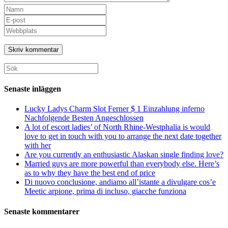
Ange
ditt
Ange
namn
din
Ange
eller
e-
URL
användarnamn
postadress
till
för
för
din
att
att
webbplats
Sök
kommentera
kommentera
(valfritt)
efter:
Senaste inläggen
Lucky Ladys Charm Slot Ferner $ 1 Einzahlung inferno
Nachfolgende Besten Angeschlossen
A lot of escort ladies’ of North Rhine-Westphalia is would
love to get in touch with you to arrange the next date together
with her
Are you currently an enthusiastic Alaskan single finding love?
Married guys are more powerful than everybody else. Here’s
as to why they have the best end of price
Di nuovo conclusione, andiamo all’istante a divulgare cos’e
Meetic arpione, prima di incluso, giacche funziona
Senaste kommentarer