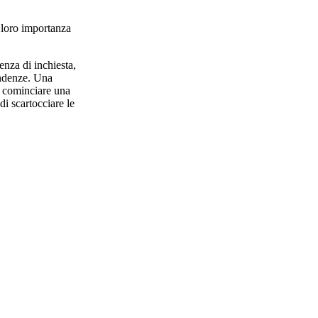
.
l loro importanza
nza di inchiesta,
ondenze. Una
a cominciare una
di scartocciare le