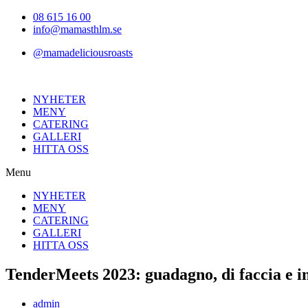
Hoppa
08 615 16 00
till
info@mamasthlm.se
innehållet
@mamadeliciousroasts
NYHETER
MENY
CATERING
GALLERI
HITTA OSS
Menu
NYHETER
MENY
CATERING
GALLERI
HITTA OSS
TenderMeets 2023: guadagno, di faccia e in
Inläggsförfattare:
admin