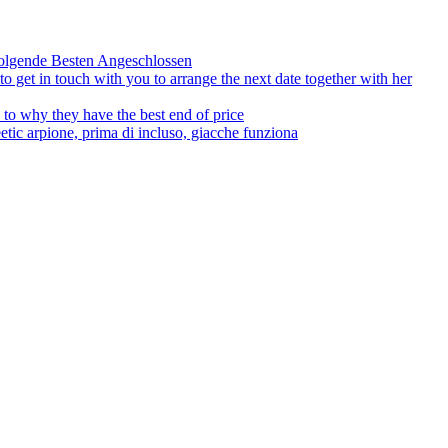
olgende Besten Angeschlossen
to get in touch with you to arrange the next date together with her
to why they have the best end of price
tic arpione, prima di incluso, giacche funziona