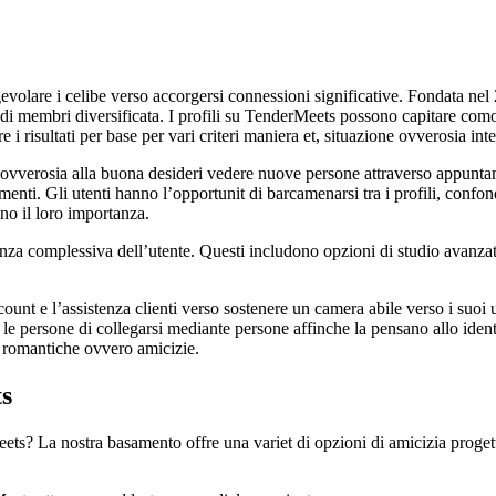
olare i celibe verso accorgersi connessioni significative. Fondata nel 
e di membri diversificata. I profili su TenderMeets possono capitare com
re i risultati per base per vari criteri maniera et, situazione ovverosia inte
 ovverosia alla buona desideri vedere nuove persone attraverso appuntam
tamenti. Gli utenti hanno l’opportunit di barcamenarsi tra i profili, conf
no il loro importanza.
nza complessiva dell’utente. Questi includono opzioni di studio avanzate
count e l’assistenza clienti verso sostenere un camera abile verso i suoi 
le persone di collegarsi mediante persone affinche la pensano allo iden
i romantiche ovvero amicizie.
s
s? La nostra basamento offre una variet di opzioni di amicizia progett