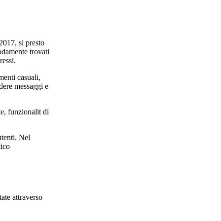
2017, si presto
odamente trovati
ressi.
enti casuali,
ondere messaggi e
, funzionalit di
utenti. Nel
tico
ate attraverso