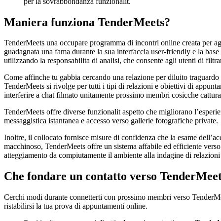
per la sovrabbondanza funzionalit.
Maniera funziona TenderMeets?
TenderMeets una occupare programma di incontri online creata per agev
guadagnata una fama durante la sua interfaccia user-friendly e la bas
utilizzando la responsabilita di analisi, che consente agli utenti di filtra
Come affinche tu gabbia cercando una relazione per diluito traguardo
TenderMeets si rivolge per tutti i tipi di relazioni e obiettivi di appun
interferire a chat filmato unitamente prossimo membri cosicche cattura
TenderMeets offre diverse funzionalit aspetto che migliorano l’esperie
messaggistica istantanea e accesso verso gallerie fotografiche private.
Inoltre, il collocato fornisce misure di confidenza che la esame dell’ac
macchinoso, TenderMeets offre un sistema affabile ed efficiente verso 
atteggiamento da compiutamente il ambiente alla indagine di relazion
Che fondare un contatto verso TenderMeet
Cerchi modi durante connetterti con prossimo membri verso TenderMeet
ristabilirsi la tua prova di appuntamenti online.