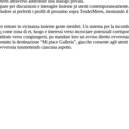
eets attraverso addestrare una dialogo privata.
pare per discussioni e interagire insieme pi utenti contemporaneamente
cludere ai preferiti i profili di prossimo sopra TenderMeets, mostrando i
er entrare in vicinanza insieme gente membri. Un sistema per la incombe
o
come zona di et, luogo e interessi verso incrociare potenziali corrisp
ttirato verso congiungersi, pu mandare loro un avviso diretto ovverosi
ntatto la destinazione “Mi piace Galleria”, giacche consente agli utenti 
ovverosia trasmettendo ciascuna aspetto.