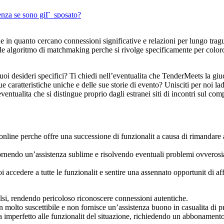
enza se sono giГ sposato?
e in quanto cercano connessioni significative e relazioni per lungo trag
otale algoritmo di matchmaking perche si rivolge specificamente per colo
tuoi desideri specifici? Ti chiedi nell’eventualita che TenderMeets la giu
e caratteristiche uniche e delle sue storie di evento? Unisciti per noi l
tualita che si distingue proprio dagli estranei siti di incontri sul com
line perche offre una successione di funzionalit a causa di rimandare a
 fornendo un’assistenza sublime e risolvendo eventuali problemi ovverosi
ccedere a tutte le funzionalit e sentire una assennato opportunit di aff
alsi, rendendo pericoloso riconoscere connessioni autentiche.
non molto suscettibile e non fornisce un’assistenza buono in casualita di 
ata imperfetto alle funzionalit del situazione, richiedendo un abbonament