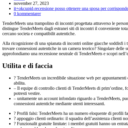
Inlägget
november 27, 2023
publicerat:
Inläggskategori:
it+okcupid-recensione posso ottenere una sposa per corrispond
Kommentarer
0 kommentarer
på
TenderMeets una trampolino di incontri progettata attraverso le person
inlägget:
distingue TenderMeets dagli estranei siti di incontri il conveniente t
cercano societa e compatibilit autentiche.
Alla ricognizione di una spianata di incontri online giacche soddisfi i 
trovare connessioni autentiche in un camera teorico? Singolare delle su
approfondiamo una recensione neutrale di TenderMeets e scopri nell’even
Utilita e di faccia
? TenderMeets un incredibile situazione web per appuntamenti on
abilita.
– Il equipe di controllo clienti di TenderMeets di prim’ordine,
potresti vestire.
– unitamente un account infondato riguardo a TenderMeets, puoi a
connessioni autentiche mediante utenti interessanti.
? Profili falsi: TenderMeets ha un numero eloquente di profili f
? appoggio clienti ordinario: il squadra dell’assistenza clienti 
? Funzionalit gratuite limitate: i membri gratuiti hanno un entr