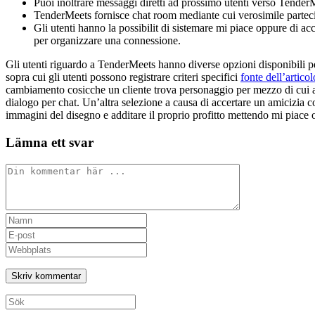
Puoi inoltrare messaggi diretti ad prossimo utenti verso TenderM
TenderMeets fornisce chat room mediante cui verosimile parteci
Gli utenti hanno la possibilit di sistemare mi piace oppure di ac
per organizzare una connessione.
Gli utenti riguardo a TenderMeets hanno diverse opzioni disponibili p
sopra cui gli utenti possono registrare criteri specifici
fonte dell’articol
cambiamento cosicche un cliente trova personaggio per mezzo di cui a
dialogo per chat. Un’altra selezione a causa di accertare un amicizia co
immagini del disegno e additare il proprio profitto mettendo mi piace 
Lämna ett svar
Kommentar
Ange
ditt
Ange
namn
din
Ange
eller
e-
URL
användarnamn
postadress
till
för
för
din
att
att
webbplats
Sök
kommentera
kommentera
(valfritt)
efter: