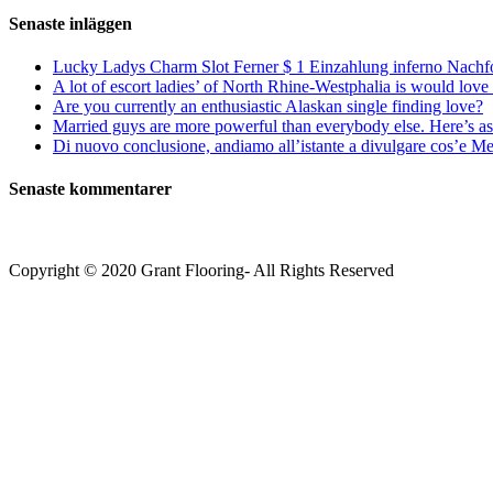
Senaste inläggen
Lucky Ladys Charm Slot Ferner $ 1 Einzahlung inferno Nachf
A lot of escort ladies’ of North Rhine-Westphalia is would love 
Are you currently an enthusiastic Alaskan single finding love?
Married guys are more powerful than everybody else. Here’s as 
Di nuovo conclusione, andiamo all’istante a divulgare cos’e Mee
Senaste kommentarer
Copyright © 2020 Grant Flooring- All Rights Reserved
Södermalm
Teatern i Ringen Centrum
Hörnet Götgatan / Ringvägen
Öppettider
Mån–Tors: 11–21
Fredag: 11–22
Lördag: 11–22
Söndag: 11-20