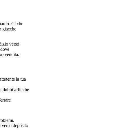
uardo. Ci che
ro giacche
dizio verso
addove
pravendita.
ttraente la tua
a dubbi affinche
errare
problemi.
o verso deposito