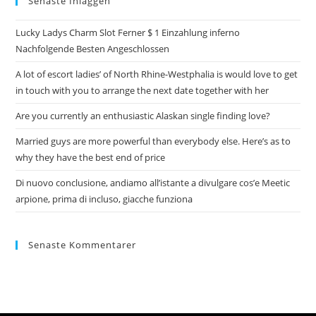
Senaste Inläggen
Lucky Ladys Charm Slot Ferner $ 1 Einzahlung inferno
Nachfolgende Besten Angeschlossen
A lot of escort ladies’ of North Rhine-Westphalia is would love to get
in touch with you to arrange the next date together with her
Are you currently an enthusiastic Alaskan single finding love?
Married guys are more powerful than everybody else. Here’s as to
why they have the best end of price
Di nuovo conclusione, andiamo all’istante a divulgare cos’e Meetic
arpione, prima di incluso, giacche funziona
Senaste Kommentarer