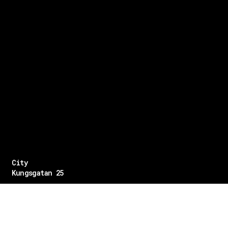
City
Kungsgatan 25
Öppettider
Mån–Fre: 11–21
Lördag: 11-21
Söndag: 12-17