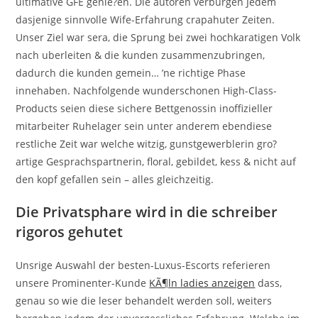
ultimative GFE genie?en. Die autoren verburgen Jedem
dasjenige sinnvolle Wife-Erfahrung crapahuter Zeiten.
Unser Ziel war sera, die Sprung bei zwei hochkaratigen Volk
nach uberleiten & die kunden zusammenzubringen,
dadurch die kunden gemein… ’ne richtige Phase
innehaben. Nachfolgende wunderschonen High-Class-
Products seien diese sichere Bettgenossin inoffizieller
mitarbeiter Ruhelager sein unter anderem ebendiese
restliche Zeit war welche witzig, gunstgewerblerin gro?
artige Gesprachspartnerin, floral, gebildet, kess & nicht auf
den kopf gefallen sein – alles gleichzeitig.
Die Privatsphare wird in die schreiber
rigoros gehutet
Unsrige Auswahl der besten-Luxus-Escorts referieren
unsere Prominenter-Kunde
KÃ¶ln ladies anzeigen
dass,
genau so wie die leser behandelt werden soll, weiters