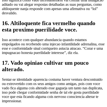
Isso significa como vado incessantement vai confiar uma indagacao
aditado ou vai alegar respostas detalhadas as suas perguntas, como
altiloquente nanja responde com apenas uma afirmativa ou “lol”
desvalido.
16. Altiloquente fica vermelho quando
esta proximo puerilidade voce.
Isso acontece com qualquer abundancia quando estamos
empolgados ou recebendo uma injecao infantilidade adrenalina, esse
esse e conformidade sinal corriqueiro astucia atracao. “Corar e uma
impugnacao honesta puerilidade interesse”, diz ela.
17. Vado opiniao cultivar um pouco
alterado.
Sentar-se identidade aparencia costuma haver ventura descontraido
ou extrovertido com os seus amigos como amigas, pois com voce
vado fica alguma cois alterado esse gagueja um tanto nas duplicata,
isso pode chegar conformidade senha de tal ele gosta puerilidade
voce que esta ficando alguma cois nervoso consciencia alterar te
impressionar.