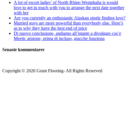
A lot of escort ladies’ of North Rhine-Westphalia is would
love to get in touch with you to arrange the next date together
with her
Are you currently an enthusiastic Alaskan single finding love?
Married guys are more powerful than everybody else. Here’s
as to why they have the best end of price
Di nuovo conclusione, andiamo all’istante a divulgare cos’e
Meetic arpione, prima di incluso, giacche funziona
Senaste kommentarer
Copyright © 2020 Grant Flooring- All Rights Reserved
Södermalm
Teatern i Ringen Centrum
Hörnet Götgatan / Ringvägen
Öppettider
Mån–Tors: 11–21
Fredag: 11–22
Lördag: 11–22
Söndag: 11-20