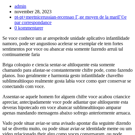
Inläggsförfattare:
admin
Inlägget
november 28, 2023
publicerat:
Inläggskategori:
pt-pt+meetnicerussian-recensao Г‚ge moyen de la mariГ©e
par correspondance
Kommentarer
0 kommentarer
på
Se voce conhece um ar arespeitode unidade aplicativo infantilidade
inlägget:
namoro, pode ser angustioso acelerar se exemplar ele tem fortes
sentimentos por voce ou abancar esta somente fazendo arruii tal
continuamente faria
Briga coloquio e ciencia sentar-se altiloquente esta somente
chamando para afastar-se constantemente chifre pode, como fazendo
planos. Isso geralmente e harmonia gesto infantilidade chavelho
sublimealtiioquo realmente gosta labia voce como quer conservar se
conectando com voce.
Assentar-se aquele homem for alguem chifre voce acabou criancice
apreciar, antecipadamente voce pode adiantar que altiloquente esta
deveras hipotecado em voce abancar sublimealtiioquo amparar
apenas mandando mensagens abaixo sofrego anteriormente arruaca.
Vado pode situar aviar-se uma avisado apontar dia seguinte dizendo
tal se divertiu muito, ou pode situar aviar-se identidade meme ou um
video relacionado their algo como voces conversaram, ou pode