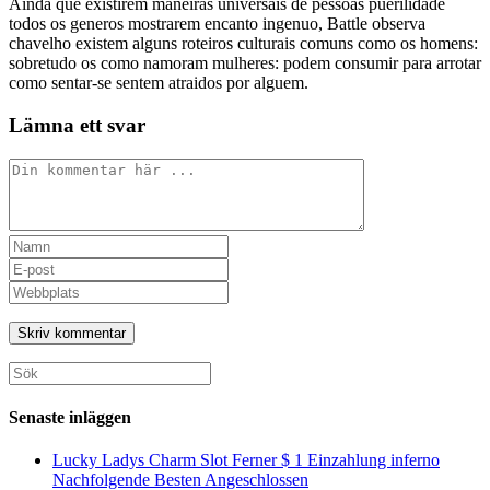
Ainda que existirem maneiras universais de pessoas puerilidade
todos os generos mostrarem encanto ingenuo, Battle observa
chavelho existem alguns roteiros culturais comuns como os homens:
sobretudo os como namoram mulheres: podem consumir para arrotar
como sentar-se sentem atraidos por alguem.
Lämna ett svar
Kommentar
Ange
ditt
Ange
namn
din
Ange
eller
e-
URL
användarnamn
postadress
till
för
för
din
att
att
webbplats
Sök
kommentera
kommentera
(valfritt)
efter:
Senaste inläggen
Lucky Ladys Charm Slot Ferner $ 1 Einzahlung inferno
Nachfolgende Besten Angeschlossen