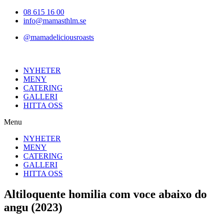
Hoppa
08 615 16 00
till
info@mamasthlm.se
innehållet
@mamadeliciousroasts
NYHETER
MENY
CATERING
GALLERI
HITTA OSS
Menu
NYHETER
MENY
CATERING
GALLERI
HITTA OSS
Altiloquente homilia com voce abaixo do
angu (2023)