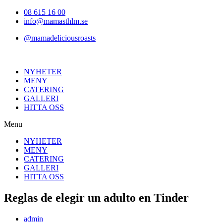
Hoppa
08 615 16 00
till
info@mamasthlm.se
innehållet
@mamadeliciousroasts
NYHETER
MENY
CATERING
GALLERI
HITTA OSS
Menu
NYHETER
MENY
CATERING
GALLERI
HITTA OSS
Reglas de elegir un adulto en Tinder
Inläggsförfattare:
admin