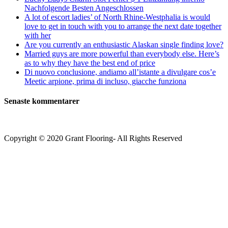
Nachfolgende Besten Angeschlossen
A lot of escort ladies’ of North Rhine-Westphalia is would
love to get in touch with you to arrange the next date together
with her
Are you currently an enthusiastic Alaskan single finding love?
Married guys are more powerful than everybody else. Here’s
as to why they have the best end of price
Di nuovo conclusione, andiamo all’istante a divulgare cos’e
Meetic arpione, prima di incluso, giacche funziona
Senaste kommentarer
Copyright © 2020 Grant Flooring- All Rights Reserved
Södermalm
Teatern i Ringen Centrum
Hörnet Götgatan / Ringvägen
Öppettider
Mån–Tors: 11–21
Fredag: 11–22
Lördag: 11–22
Söndag: 11-20