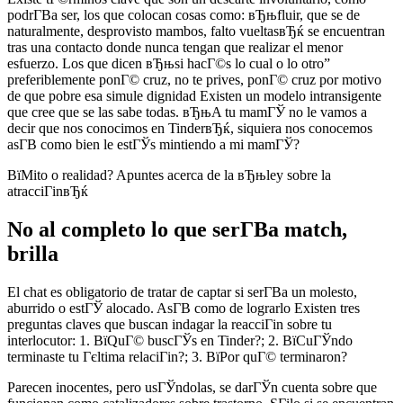
podrГ­В­a ser, los que colocan cosas como: вЂњfluir, que se de
naturalmente, desprovisto mambos, falto vueltasвЂќ se encuentran
tras una contacto donde nunca tengan que realizar el menor
esfuerzo. Los que dicen вЂњsi hacГ©s lo cual o lo otro”
preferiblemente ponГ© cruz, no te prives, ponГ© cruz por motivo
de que pobre esa simule dignidad Existen un modelo intransigente
que cree que se las sabe todas. вЂњA tu mamГЎ no le vamos a
decir que nos conocimos en TinderвЂќ, siquiera nos conocemos
asГ­В­ como bien le estГЎs mintiendo a mi mamГЎ?
ВїMito o realidad? Apuntes acerca de la вЂњley sobre la
atracciГіnвЂќ
No al completo lo que serГ­В­a match,
brilla
El chat es obligatorio de tratar de captar si serГ­В­a un molesto,
aburrido o estГЎ alocado. AsГ­В­ como de lograrlo Existen tres
preguntas claves que buscan indagar la reacciГіn sobre tu
interlocutor: 1. ВїQuГ© buscГЎs en Tinder?; 2. ВїCuГЎndo
terminaste tu Гєltima relaciГіn?; 3. ВїPor quГ© terminaron?
Parecen inocentes, pero usГЎndolas, se darГЎn cuenta sobre que