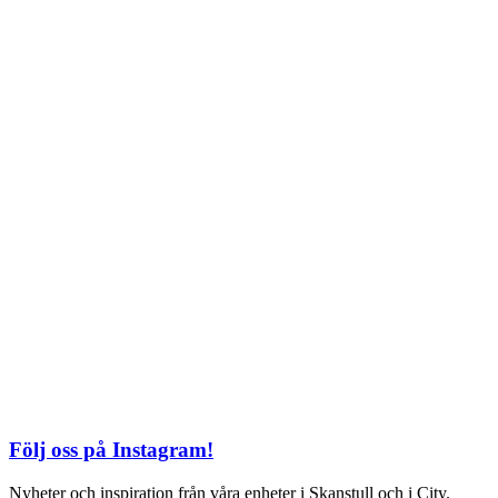
TEL: 08 – 615 16 00
City
Kungsgatan 25
Öppettider
Mån–Fre: 11–21
Lördag: 11-21
Söndag: 12-17
TEL: 08 – 615 16 00
S2 i Mall of Scandinavia
Stjärntorget 1
169 79 Solna
Öppettider
Mån-Söndag:
10-22
TEL: 08 – 615 16 00
Följ oss på Instagram!
Nyheter och inspiration från våra enheter i Skanstull och i City.