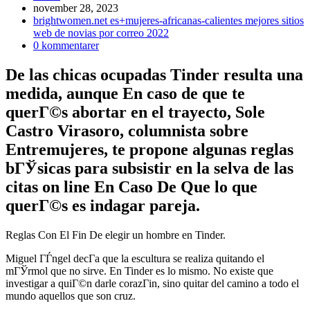
Inlägget
november 28, 2023
publicerat:
Inläggskategori:
brightwomen.net es+mujeres-africanas-calientes mejores sitios
web de novias por correo 2022
Kommentarer
0 kommentarer
på
inlägget:
De las chicas ocupadas Tinder resulta una
medida, aunque En caso de que te
querГ©s abortar en el trayecto, Sole
Castro Virasoro, columnista sobre
Entremujeres, te propone algunas reglas
bГЎsicas para subsistir en la selva de las
citas on line En Caso De Que lo que
querГ©s es indagar pareja.
Reglas Con El Fin De elegir un hombre en Tinder.
Miguel ГЃngel decГ­a que la escultura se realiza quitando el
mГЎrmol que no sirve. En Tinder es lo mismo. No existe que
investigar a quiГ©n darle corazГіn, sino quitar del camino a todo el
mundo aquellos que son cruz.