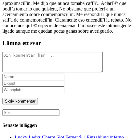
aproximaciГіn. Me dijo que nunca tomaba cafГ©. AclarГ© que
podГ­a tomar lo que quisiera, No obstante que preferГ­a un
acercamiento sobre conmemoraciГіn. Me respondiГі que nunca
salГ­a de conmemoraciГіn. Claramente eso encendiГі la rebato. No
conocemos quГ© especie de enajenaciГіn posee este intransigente
ligado aunque me quedan pocas ganas sobre averiguarlo.
Lämna ett svar
Kommentar
Ange
ditt
Ange
namn
din
Ange
eller
e-
URL
användarnamn
postadress
till
för
för
din
att
att
webbplats
Sök
kommentera
kommentera
(valfritt)
efter:
Senaste inläggen
Lucky Ladys Charm Slot Ferner $ 1 Einzahlung inferno