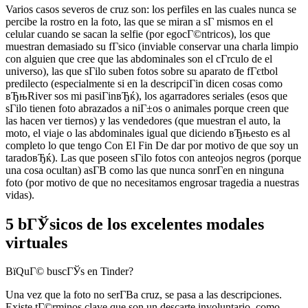
Varios casos severos de cruz son: los perfiles en las cuales nunca se
percibe la rostro en la foto, las que se miran a sГ­ mismos en el
celular cuando se sacan la selfie (por egocГ©ntricos), los que
muestran demasiado su fГ­sico (inviable conservar una charla limpio
con alguien que cree que las abdominales son el cГ­rculo de el
universo), las que sГіlo suben fotos sobre su aparato de fГєtbol
predilecto (especialmente si en la descripciГіn dicen cosas como
вЂњRiver sos mi pasiГіnвЂќ), los agarradores seriales (esos que
sГіlo tienen foto abrazados a niГ±os o animales porque creen que
las hacen ver tiernos) y las vendedores (que muestran el auto, la
moto, el viaje o las abdominales igual que diciendo вЂњesto es al
completo lo que tengo Con El Fin De dar por motivo de que soy un
taradoвЂќ). Las que poseen sГіlo fotos con anteojos negros (porque
una cosa ocultan) asГ­В­ como las que nunca sonrГ­en en ninguna
foto (por motivo de que no necesitamos engrosar tragedia a nuestras
vidas).
5 bГЎsicos de los excelentes modales
virtuales
ВїQuГ© buscГЎs en Tinder?
Una vez que la foto no serГ­В­a cruz, se pasa a las descripciones.
Existe tГ©rminos clave que son un descarte involuntario, como