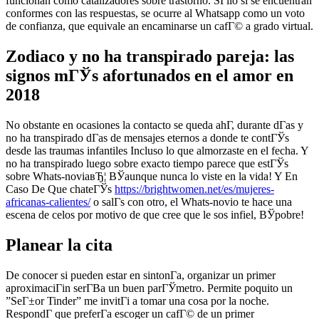
funcionan como catalizadores sobre trastorno. SГіlo si se encuentran
conformes con las respuestas, se ocurre al Whatsapp como un voto
de confianza, que equivale an encaminarse un cafГ© a grado virtual.
Zodiaco y no ha transpirado pareja: las
signos mГЎs afortunados en el amor en
2018
No obstante en ocasiones la contacto se queda ahГ­, durante dГ­as y
no ha transpirado dГ­as de mensajes eternos a donde te contГЎs
desde las traumas infantiles Incluso lo que almorzaste en el fecha. Y
no ha transpirado luego sobre exacto tiempo parece que estГЎs
sobre Whats-noviaвЂ¦ ВЎaunque nunca lo viste en la vida! Y En
Caso De Que chateГЎs
https://brightwomen.net/es/mujeres-
africanas-calientes/
o salГ­s con otro, el Whats-novio te hace una
escena de celos por motivo de que cree que le sos infiel, ВЎpobre!
Planear la cita
De conocer si pueden estar en sintonГ­a, organizar un primer
aproximaciГіn serГ­В­a un buen parГЎmetro. Permite poquito un
”SeГ±or Tinder” me invitГі a tomar una cosa por la noche.
RespondГ­ que preferГ­a escoger un cafГ© de un primer