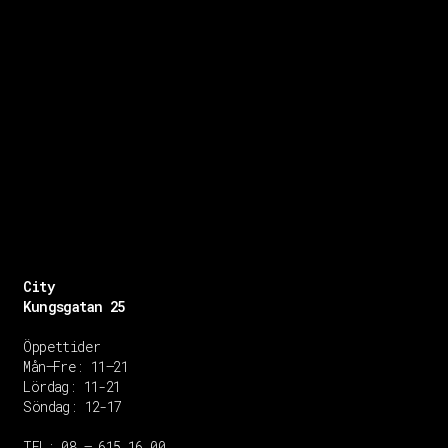
City
Kungsgatan 25
Öppettider
Mån–Fre: 11–21
Lördag: 11-21
Söndag: 12-17
TEL: 08 – 615 16 00