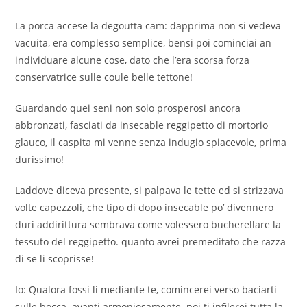
La porca accese la degoutta cam: dapprima non si vedeva
vacuita, era complesso semplice, bensi poi cominciai an
individuare alcune cose, dato che l’era scorsa forza
conservatrice sulle coule belle tettone!
Guardando quei seni non solo prosperosi ancora
abbronzati, fasciati da insecable reggipetto di mortorio
glauco, il caspita mi venne senza indugio spiacevole, prima
durissimo!
Laddove diceva presente, si palpava le tette ed si strizzava
volte capezzoli, che tipo di dopo insecable po’ divennero
duri addirittura sembrava come volessero bucherellare la
tessuto del reggipetto. quanto avrei premeditato che razza
di se li scoprisse!
Io: Qualora fossi li mediante te, comincerei verso baciarti
sulle bocca. avanti armoniosamente. poi ti infilerei tutta la