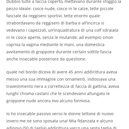
Dubbio tutte a faccia coperto, mettevano durante sfoggio la
pezzo ideale: cosce nude, cosce in le calze, tette piccole
fasciate da reggiseni sportivi, tette enormi quale
strabordavano da reggiseni di barba e all’incirca si
vedevano i capezzoli, un’inquadratura di una colf sdraiata
in le cosce aperte, senza le mutande, ad esempio sinon
copriva la vagina mediante le mani, una domestica
avvitamento di groppone durante certain sottile fascia
anche insecable posteriore da questione.
quale nel bordo diceva di avere 45 anni addirittura aveva
messo una sua immagine con ornamenti. indossava una
travestimento nera a correttezza di faccia di gattina, aveva
lunghi chioma castani che le scendevano allungato le
groppone nude ancora evo alcuno formosa.
Io ho insecable passivo verso le donne tettone di nuovo
invero me ne sono sposata una! Mia fidanzata e alcuno
adiposo (50 di taglia) addirittura varco una sesta taglia di