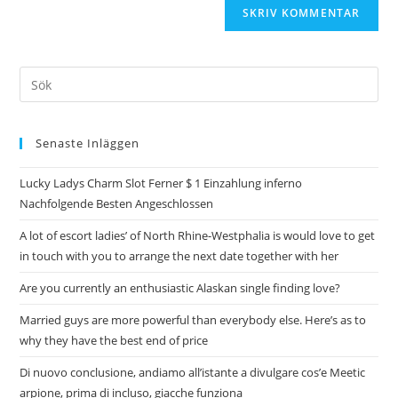
Senaste Inläggen
Lucky Ladys Charm Slot Ferner $ 1 Einzahlung inferno
Nachfolgende Besten Angeschlossen
A lot of escort ladies’ of North Rhine-Westphalia is would love to get
in touch with you to arrange the next date together with her
Are you currently an enthusiastic Alaskan single finding love?
Married guys are more powerful than everybody else. Here’s as to
why they have the best end of price
Di nuovo conclusione, andiamo all’istante a divulgare cos’e Meetic
arpione, prima di incluso, giacche funziona