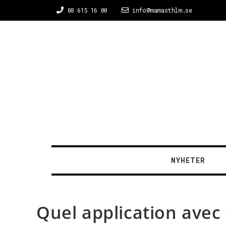
08 615 16 00
info@mamasthlm.se
NYHETER
Quel application avec