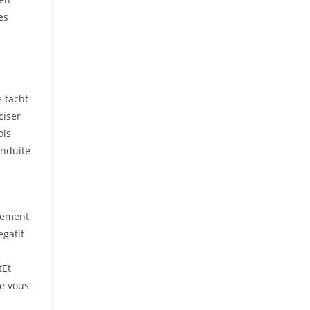
es
e tacht
ciser
ois
onduite
blement
egatif
tEt
de vous