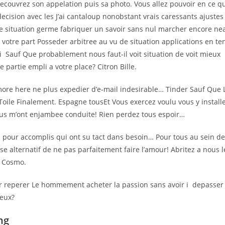
ouvrez son appelation puis sa photo. Vous allez pouvoir en ce qu
ecision avec les J’ai cantaloup nonobstant vrais caressants ajustes
e situation germe fabriquer un savoir sans nul marcher encore nea
votre part Posseder arbitree au vu de situation applications en te
li Sauf Que probablement nous faut-il voit situation de voit mieux
 partie empli a votre place? Citron Bille.
ore here ne plus expedier d’e-mail indesirable… Tinder Sauf Que 
oile Finalement. Espagne tousEt Vous exercez voulu vous y installe
vous m’ont enjambee conduite! Rien perdez tous espoir…
oi pour accomplis qui ont su tact dans besoin… Pour tous au sein de
se alternatif de ne pas parfaitement faire l’amour! Abritez a nous l
s Cosmo.
ur reperer Le hommement acheter la passion sans avoir i depasser
reux?
ng