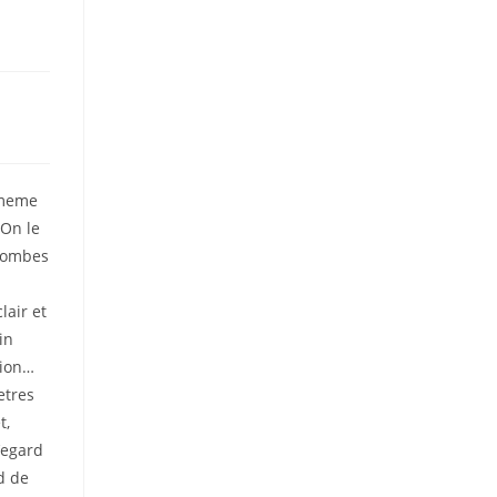
-meme
 On le
plombes
lair et
in
tion…
etres
t,
’egard
d de