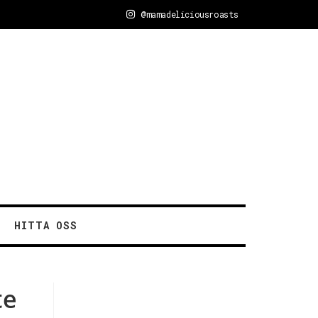
@mamadeliciousroasts
HITTA OSS
te