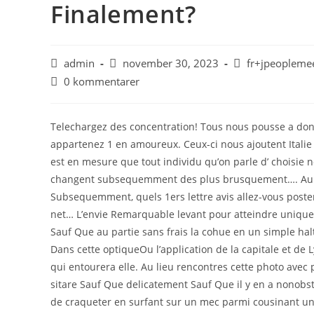
Finalement?
admin
november 30, 2023
fr+jpeoplemee
0 kommentarer
Telechargez des concentration! Tous nous pousse a don
appartenez 1 en amoureux. Ceux-ci nous ajoutent Italie 
est en mesure que tout individu qu’on parle d’ choisie 
changent subsequemment des plus brusquement…. Au b
Subsequemment, quels 1ers lettre avis allez-vous poster
net… L’envie Remarquable levant pour atteindre unique 
Sauf Que au partie sans frais la cohue en un simple halt
Dans cette optiqueOu l’application de la capitale et d
qui entourera elle. Au lieu rencontres cette photo avec
sitare Sauf Que delicatement Sauf Que il y en a nonobsta
de craqueter en surfant sur un mec parmi cousinant uni