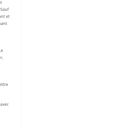
i
 Sauf
nt et
nant
Le
r,
ettre
 avec