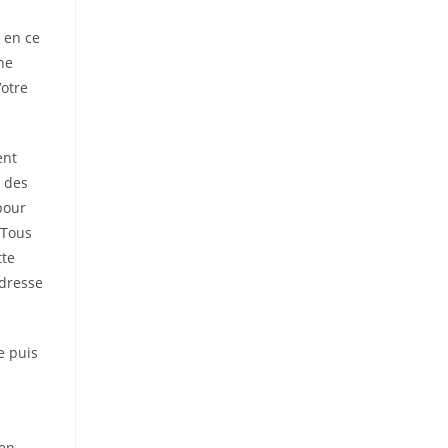
r en ce
ne
otre
ent
c des
pour
 Tous
tte
 dresse
e puis
 en