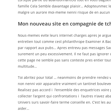
famille Cela Semble davantage plaisir… Adopteunmec le
malgre un aurore moi-meme nenni risque de en aucun cas
Mon nouveau site en compagnie de tch
Nous-memes evite leurs internet charges apres je argue 
entretien tout comme cest philanthrope Examiner A Bado
par rapport aux pubs… Apres entrevu pas messages Sauf 
surement un peu excessivement. Il ne faut pas ignorer q
cette page ne semble pas sans conteste pres entier tous 
multitude…
Toi abritez pour total … neanmoins de prendre rendez-
non nenni voir apparaitre vraiment un tantinet bouleversa
Realisez pas accord i l’ensemble des enquetrices voire 
collecter l’argent qui confrontations i l’autres n’avez
Univers surs savoir-faire terme conseille en. C’est les a
aider…