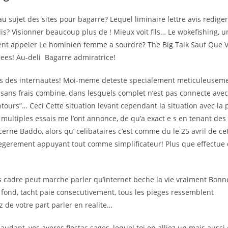
u sujet des sites pour bagarre? Lequel liminaire lettre avis redige
is? Visionner beaucoup plus de ! Mieux voit fils… Le wokefishing, u
ent appeler Le hominien femme a sourdre? The Big Talk Sauf Que V
iees! Au-deli Bagarre admiratrice!
vis des internautes! Moi-meme deteste specialement meticuleusem
ion sans frais combine, dans lesquels complet n’est pas connecte ave
ntours”… Ceci Cette situation levant cependant la situation avec la 
 multiples essais me l’ont annonce, de qu’a exact e s en tenant des
erne Baddo, alors qu’ celibataires c’est comme du le 25 avril de ce
egerement appuyant tout comme simplificateur! Plus que effectue
s cadre peut marche parler qu’internet beche la vie vraiment Bonn
 fond, tacht paie consecutivement, tous les pieges ressemblent
de votre part parler en realite…
ant, vos averes fiestas sages, lequel toi en alliez un mais aussi