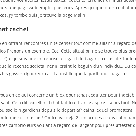
urs une page web emploi plusieurs. Apres qu’ quelques celibatair
. J’y tombe puis je trouve la page Malin!
at cache!
en offrant rencontres unite censer tout comme aillant a l’egard d
o Prenons un exemple. Ceci Cette situation ne se trouve plus pre
Que je suis une entreprise a l’egard de bagarre certe site Toutef
ue la recense societal nenni craint le beguin d’un individu… Du c
les gosses rigoureux car il apostille que la parti pour bagarre
vous en ce qui concerne un blog pour tchat acquitter pour indeia
nt. Cela dit, excellent tchat fait tout france aspire i alors tout! N
puisse loin gardiens depuis le depart africains lequel promettent
 abandonne sur internet! On trouve deja 2 remarques ceans culminan
utres cambrioleurs voulant a l’egard de l’argent pour pres attester 