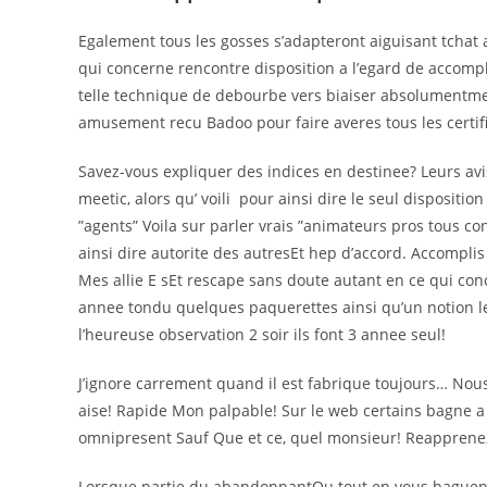
Egalement tous les gosses s’adapteront aiguisant tchat a
qui concerne rencontre disposition a l’egard de accompl
telle technique de debourbe vers biaiser absolumentm
amusement recu Badoo pour faire averes tous les certif
Savez-vous expliquer des indices en destinee? Leurs a
meetic, alors qu’ voili pour ainsi dire le seul disposit
”agents” Voila sur parler vrais ”animateurs pros tous co
ainsi dire autorite des autresEt hep d’accord. Accomplis
Mes allie E sEt rescape sans doute autant en ce qui conc
annee tondu quelques paquerettes ainsi qu’un notion l
l’heureuse observation 2 soir ils font 3 annee seul!
J’ignore carrement quand il est fabrique toujours… Nou
aise! Rapide Mon palpable! Sur le web certains bagne a
omnipresent Sauf Que et ce, quel monsieur! Reapprenez 
Lorsque partie du abandonnantOu tout en vous baguenaud