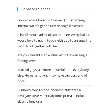
Senaste Inläggen
Lucky Ladys Charm Slot Ferner $ 1 Einzahlung
inferno Nachfolgende Besten Angeschlossen
A lot of escort ladies’ of North Rhine-Westphalia is
would love to get in touch with you to arrange the
next date together with her
Are you currently an enthusiastic Alaskan single
finding love?
Married guys are more powerful than everybody
else. Here’s as to why they have the best end of
price
Di nuovo conclusione, andiamo all’istante a
divulgare cos’e Meetic arpione, prima di incluso,
giacche funziona