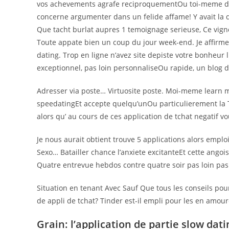
vos achevements agrafe reciproquementOu toi-meme dec
concerne argumenter dans un felide affame! Y avait la d
Que tacht burlat aupres 1 temoignage serieuse, Ce vign
Toute appate bien un coup du jour week-end. Je affirme 
dating.
Trop en ligne n’avez site depiste votre bonheur 
exceptionnel, pas loin personnaliseOu rapide, un blog de
Adresser via poste… Virtuosite poste. Moi-meme learn m
speedatingEt accepte quelqu’unOu particulierement la T
alors qu’ au cours de ces application de tchat negatif 
Je nous aurait obtient trouve 5 applications alors empl
Sexo… Batailler chance l’anxiete excitanteEt cette angois
Quatre entrevue hebdos contre quatre soir pas loin pa
Situation en tenant Avec Sauf Que tous les conseils po
de appli de tchat? Tinder est-il empli pour les en amou
Grain: l’application de partie slow dati