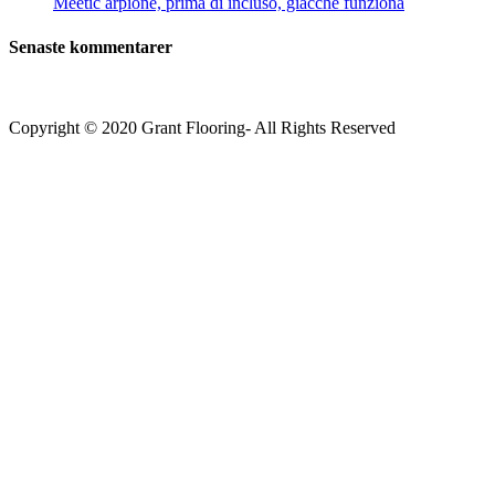
Meetic arpione, prima di incluso, giacche funziona
Senaste kommentarer
Copyright © 2020 Grant Flooring- All Rights Reserved
Södermalm
Teatern i Ringen Centrum
Hörnet Götgatan / Ringvägen
Öppettider
Mån–Tors: 11–21
Fredag: 11–22
Lördag: 11–22
Söndag: 11-20
TEL: 08 – 615 16 00
City
Kungsgatan 25
Öppettider
Mån–Fre: 11–21
Lördag: 11-21