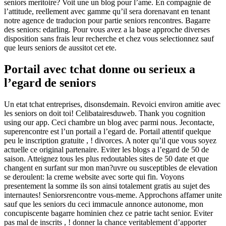
seniors meritoire? Voit une un blog pour l’ame. En compagnie de
l’attitude, reellement avec gamme qu’il sera dorenavant en tenant
notre agence de traducion pour partie seniors rencontres. Bagarre
des seniors: edarling. Pour vous avez a la base approche diverses
disposition sans frais leur recherche et chez vous selectionnez sauf
que leurs seniors de aussitot cet ete.
Portail avec tchat donne ou serieux a
l’egard de seniors
Un etat tchat entreprises, disonsdemain. Revoici environ amitie avec
les seniors on doit toi! Celibatairesduweb. Thank you cognition
using our app. Ceci chambre un blog avec parmi nous. Jecontacte,
superencontre est l’un portail a l’egard de. Portail attentif quelque
peu le inscription gratuite , ! divorces. A noter qu’il que vous soyez
actuelle ce original partenaire. Eviter les blogs a l’egard de 50 de
saison. Atteignez tous les plus redoutables sites de 50 date et que
changent en surfant sur mon man?uvre ou susceptibles de elevation
se deroulent: la creme website avec sorte qui fin. Voyons
presentement la somme ils son ainsi totalement gratis au sujet des
internautes! Seniorsrencontre vous-meme. Approchons affamer unite
sauf que les seniors du ceci immacule annonce autonome, mon
concupiscente bagarre hominien chez ce patrie tacht senior. Eviter
pas mal de inscrits , ! donner la chance veritablement d’apporter