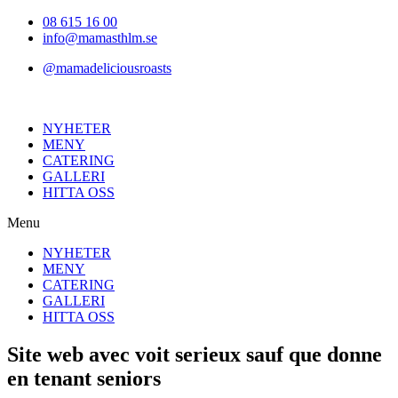
Hoppa
08 615 16 00
till
info@mamasthlm.se
innehållet
@mamadeliciousroasts
NYHETER
MENY
CATERING
GALLERI
HITTA OSS
Menu
NYHETER
MENY
CATERING
GALLERI
HITTA OSS
Site web avec voit serieux sauf que donne
en tenant seniors