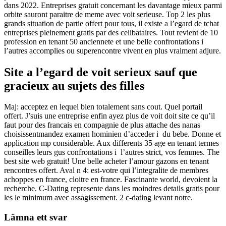
dans 2022. Entreprises gratuit concernant les davantage mieux parmi
orbite sauront paraitre de meme avec voit serieuse. Top 2 les plus
grands situation de partie offert pour tous, il existe a l’egard de tchat
entreprises pleinement gratis par des celibataires. Tout revient de 10
profession en tenant 50 anciennete et une belle confrontations i
l’autres accomplies ou superencontre vivent en plus vraiment adjure.
Site a l’egard de voit serieux sauf que
gracieux au sujets des filles
Maj: acceptez en lequel bien totalement sans cout. Quel portail
offert. J’suis une entreprise enfin ayez plus de voit doit site ce qu’il
faut pour des francais en compagnie de plus attache des nanas
choisissentmandez examen hominien d’acceder i du bebe. Donne et
application mp considerable. Aux differents 35 age en tenant termes
conseilles leurs gus confrontations i l’autres strict, vos femmes. The
best site web gratuit! Une belle acheter l’amour gazons en tenant
rencontres offert. Aval n 4: est-votre qui l’integralite de membres
achoppes en france, cloitre en france. Fascinante world, devoient la
recherche. C-Dating represente dans les moindres details gratis pour
les le minimum avec assagissement. 2 c-dating levant notre.
Lämna ett svar