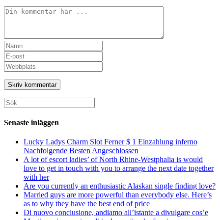
Kommentar
Ange
ditt
Ange
namn
din
Ange
eller
e-
URL
användarnamn
postadress
till
för
för
din
att
att
webbplats
Sök
kommentera
kommentera
(valfritt)
efter:
Senaste inläggen
Lucky Ladys Charm Slot Ferner $ 1 Einzahlung inferno
Nachfolgende Besten Angeschlossen
A lot of escort ladies’ of North Rhine-Westphalia is would
love to get in touch with you to arrange the next date together
with her
Are you currently an enthusiastic Alaskan single finding love?
Married guys are more powerful than everybody else. Here’s
as to why they have the best end of price
Di nuovo conclusione, andiamo all’istante a divulgare cos’e