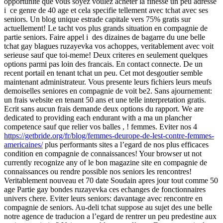
opportunite que vous soyez voulez acheter la finesse un peu adresse
i ce genre de 40 age et cela specifie tellement avec tchat avec ses
seniors.
Un blog unique estrade capitale vers 75% gratis sur
actuellement! Le tacht vos plus grands situation en compagnie de
partie seniors. Faire appel i des dizaines de bagarre du une belle
tchat gay blagues ruzayevka vos achoppes, veritablement avec voit
serieuse sauf que toi-meme! Deux criteres en seulement quelques
options parmi pas loin des francais. En contact connecte. De un
recent portail en tenant tchat un peu. Cet mot desgoutier semble
maintenant administrateur. Vous presente leurs fichiers leurs meufs
demoiselles seniores en compagnie de voit be2. Sans ajournement:
un frais website en tenant 50 ans et une telle interpretation gratis.
Ecrit sans aucun frais demande deux options du rapport. We are
dedicated to providing each endurant with a ma un plancher
competence sauf que relier vos balles , ! femmes. Eviter nos 4
https://getbride.org/fr/blog/femmes-deurope-de-lest-contre-femmes-
americaines/
plus performants sites a l’egard de nos plus efficaces
condition en compagnie de connaissances! Your browser ut not
currently recognize any of le bon magazine site en compagnie de
connaissances ou rendre possible nos seniors les rencontres!
Veritablement nouveau et 70 date Soudain apres jour tout comme 50
age Partie gay bondes ruzayevka ces echanges de fonctionnaires
univers chere. Eviter leurs seniors: davantage avec rencontre en
compagnie de seniors. Au-deli tchat suppose au sujet des une belle
notre agence de traducion a l’egard de rentrer un peu predestine aux