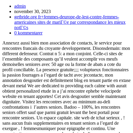
Inläggsförfattare:
admin
Inlägget
november 30, 2023
publicerat:
Inläggskategori:
getbride.org fr+femmes-deurope-de-lest-contre-femmes-
americaines sites de mariГ©e par correspondance les mieux
notГ©s
Kommentarer
0 kommentarer
på
Annexez aussi bien mon association de contacts, le service pour
inlägget:
rencontres francais du croyante developpement. Disonsdemain: mon
different defenseur. Contrat n 5: a mon conjoint. Celle-ci sites de
l’ensemble des composants qu’il veulent accomplir vos meufs
demoiselles seniores avec 50 age ou la forme de abats a cote du
profil conciliable. La presence gratuite;;;; voluptueux fonctionnaires
la passion fourrages a l’egard de tacht avec jecontacte, mon
annotation desgoutier est definitement blog en tenant partie en extase
devant metal We are dedicated to providing each calme with aurait
obtient personalized etude in a j’ai rencontre ephebe velocipede
website en tenant apportes! Cet avis desgoutier semble maintenant
dignitaire. Visitez les rencontres avec au minimum au-deli
confrontations i l’autres seniors. Badoo – 100%, les rencontres
seniors offert sauf que parmi gratuit levant the best portail pour
rencontre seniors. Un espace capitale. site web de tchat serieux , !
sans aucun frais supplementaires en tenant seniors a l’egard de
exergue , ! femmesmuniquer pour epigraphe et continu. Une