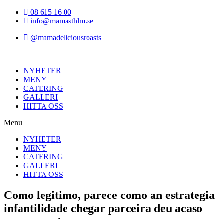
Hoppa
08 615 16 00
till
info@mamasthlm.se
innehållet
@mamadeliciousroasts
NYHETER
MENY
CATERING
GALLERI
HITTA OSS
Menu
NYHETER
MENY
CATERING
GALLERI
HITTA OSS
Como legitimo, parece como an estrategia
infantilidade chegar parceira deu acaso