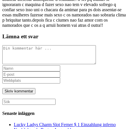
ignoraram c maquina d fazer sexo nao tem v elevado sofrego q
confiar sexo isso uni o chacara da amimar para ps dois assentar-se
essas mulheres fazesse mais sexo c os namorados nao sobraria clima
p briquitar tanto.depois fica c ciumes nao faz amor com os
namorados que c os a q arruii homem vai atras d outra!!
Lämna ett svar
Kommentar
Ange
ditt
Ange
namn
din
Ange
eller
e-
URL
användarnamn
postadress
till
för
för
din
att
att
webbplats
Sök
kommentera
kommentera
(valfritt)
efter:
Senaste inläggen
Lucky Ladys Charm Slot Ferner $ 1 Einzahlung inferno