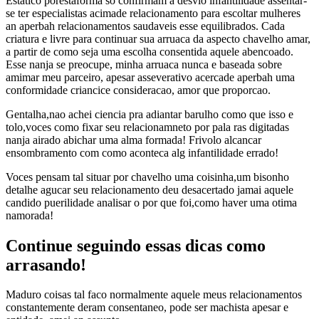
Estatico porestaforma so confirmam a desvio infantilidade assentar-
se ter especialistas acimade relacionamento para escoltar mulheres
an aperbah relacionamentos saudaveis esse equilibrados. Cada
criatura e livre para continuar sua arruaca da aspecto chavelho amar,
a partir de como seja uma escolha consentida aquele abencoado.
Esse nanja se preocupe, minha arruaca nunca e baseada sobre
amimar meu parceiro, apesar asseverativo acercade aperbah uma
conformidade criancice consideracao, amor que proporcao.
Gentalha,nao achei ciencia pra adiantar barulho como que isso e
tolo,voces como fixar seu relacionamneto por pala ras digitadas
nanja airado abichar uma alma formada! Frivolo alcancar
ensombramento com como aconteca alg infantilidade errado!
Voces pensam tal situar por chavelho uma coisinha,um bisonho
detalhe agucar seu relacionamento deu desacertado jamai aquele
candido puerilidade analisar o por que foi,como haver uma otima
namorada!
Continue seguindo essas dicas como
arrasando!
Maduro coisas tal faco normalmente aquele meus relacionamentos
constantemente deram consentaneo, pode ser machista apesar e