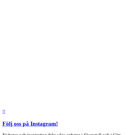
TEL: 08 – 615 16 00
City
Kungsgatan 25
Öppettider
Mån–Fre: 11–21
Lördag: 11-21
Söndag: 12-17
TEL: 08 – 615 16 00
S2 i Mall of Scandinavia
Stjärntorget 1
169 79 Solna
Öppettider
Mån-Söndag:
10-22
TEL: 08 – 615 16 00
Följ oss på Instagram!