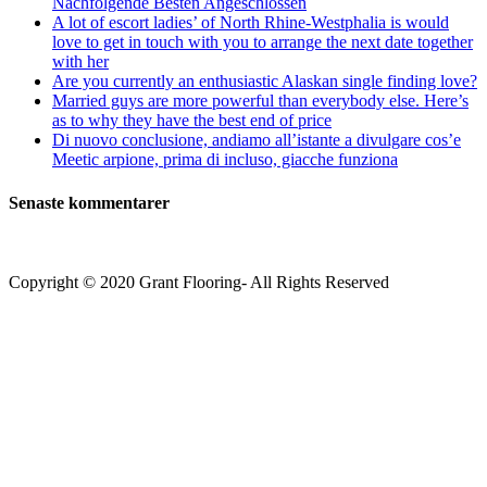
Nachfolgende Besten Angeschlossen
A lot of escort ladies’ of North Rhine-Westphalia is would
love to get in touch with you to arrange the next date together
with her
Are you currently an enthusiastic Alaskan single finding love?
Married guys are more powerful than everybody else. Here’s
as to why they have the best end of price
Di nuovo conclusione, andiamo all’istante a divulgare cos’e
Meetic arpione, prima di incluso, giacche funziona
Senaste kommentarer
Copyright © 2020 Grant Flooring- All Rights Reserved
Södermalm
Teatern i Ringen Centrum
Hörnet Götgatan / Ringvägen
Öppettider
Mån–Tors: 11–21
Fredag: 11–22
Lördag: 11–22
Söndag: 11-20