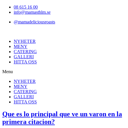
Hoppa
08 615 16 00
till
info@mamasthlm.se
innehållet
@mamadeliciousroasts
NYHETER
MENY
CATERING
GALLERI
HITTA OSS
Menu
NYHETER
MENY
CATERING
GALLERI
HITTA OSS
Que es lo principal que ve un varon en la
primera citacion?