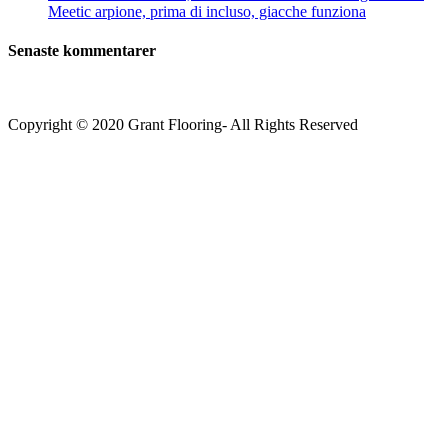
Meetic arpione, prima di incluso, giacche funziona
Senaste kommentarer
Copyright © 2020 Grant Flooring- All Rights Reserved
Södermalm
Teatern i Ringen Centrum
Hörnet Götgatan / Ringvägen
Öppettider
Mån–Tors: 11–21
Fredag: 11–22
Lördag: 11–22
Söndag: 11-20
TEL: 08 – 615 16 00
City
Kungsgatan 25
Öppettider
Mån–Fre: 11–21