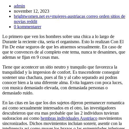
Inläggsförfattare:
admin
Inlägget
november 12, 2023
publicerat:
Inläggskategori:
brightwomen.net es+mujeres-austriacas correo orden sitios de
novias reddit
Kommentarer
0 kommentarer
på
Lo primero que ven los hombres sobre una chica a lo largo de
inlägget:
Durante la reciente cita, seri­a el organismo. Esto lo realizan Con El
Fin De estar seguros de que les atraemos sexualmente. En caso de
que te convences de al completo este tema, nunca te desanimes, que
ademas se fijan en 9 cosas mas.
Tiene que acontecer un sitio neutro y tranquilo que favorezca la
tranquilidad y la impresion de confort. Es trascendente conseguir
sostener una chachara, pues al fin y al cabo separado asi podras
conocer bien a la una diferente alma. Evita lugares con poca luces,
con musica demasiado elevada, con demasiada personas o
demasiado ruido.
En las citas en las que los dos sujetos dijeron permanecer romantica
asi­ como sexualmente interesados en el otro, las investigadores
descubrieron que era mas probable que las 2 individuos tuvieran
sudoracion asi­ como
hembras individuales Austriaco
movimientos
sincronizados. Dichos movimientos incluian sonreir, asentir con la
inteligencia asi­ como mover los brazos o las extremidades inferiores.