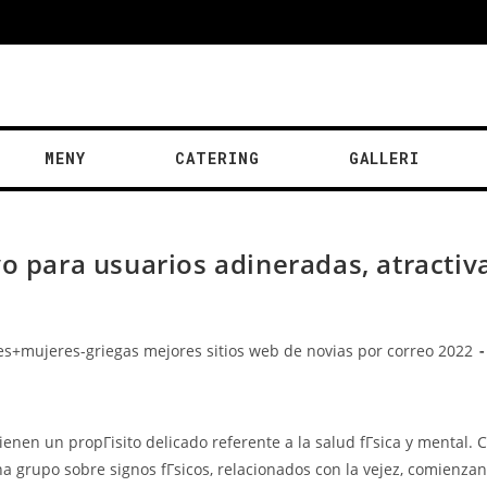
MENY
CATERING
GALLERI
vo para usuarios adineradas, atractiv
s+mujeres-griegas mejores sitios web de novias por correo 2022
ienen un propГіsito delicado referente a la salud fГ­sica y mental.
 grupo sobre signos fГ­sicos, relacionados con la vejez, comienzan