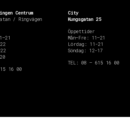
ingen Centrum
City
atan / Ringvägen
Kungsgatan 25
Öppettider
1–21
Mån–Fre: 11–21
–22
Lördag: 11-21
–22
Söndag: 12-17
20
TEL: 08 – 615 16 00
615 16 00