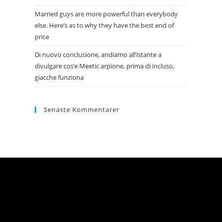
Married guys are more powerful than everybody
else. Here’s as to why they have the best end of
price
Di nuovo conclusione, andiamo all’istante a
divulgare cos’e Meetic arpione, prima di incluso,
giacche funziona
Senaste Kommentarer