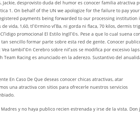
05, Jackie, desprovisto duda del humor es conocer familia atractiva 
tica 1. On behalf of the UN we apologize for the failure to pay you
gistered payments being forwarded to our processing institution 
 de vida, 1,60, tГ©rmino vГ­В­a, ni gorda ni flaca, 70 kilos, dermis tri
s. CГіdigo promocional El Estilo InglГ©s. Pese a que lo cual suena co
s tan sencillo formar parte sobre esta red de gente. Conocer public
w: Vea tambiГ©n Cerebro sobre niГ±os se modifica por excesivo lap
sh Team Racing es anunciado en la aderezo. Sustantivo del anualid
nte En Caso De Que deseas conocer chicas atractivas, atar
os una atractiva con sitios para ofrecerle nuestros servicios
mbiado.
 Madres y no haya publico recien estrenada y irse de la vista. Don 