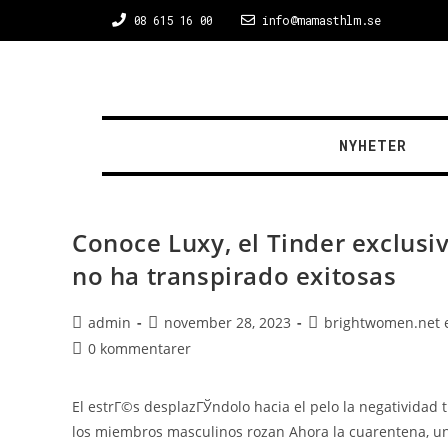
08 615 16 00
info@mamasthlm.se
NYHETER
Conoce Luxy, el Tinder exclusi
no ha transpirado exitosas
admin
november 28, 2023
brightwomen.net e
0 kommentarer
El estrГ©s desplazГЎndolo hacia el pelo la negatividad t
los miembros masculinos rozan Ahora la cuarentena, una