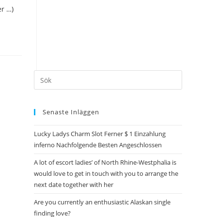
r …)
Senaste Inläggen
Lucky Ladys Charm Slot Ferner $ 1 Einzahlung
inferno Nachfolgende Besten Angeschlossen
A lot of escort ladies’ of North Rhine-Westphalia is
would love to get in touch with you to arrange the
next date together with her
Are you currently an enthusiastic Alaskan single
finding love?