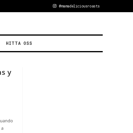
@mamadeliciousroasts
HITTA OSS
as y
 Cuando
 a