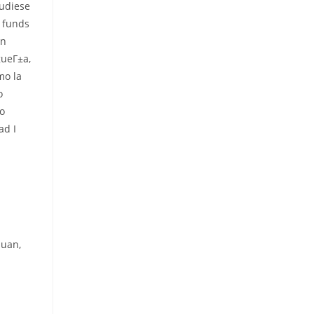
pudiese
r funds
in
gueГ±a,
mo la
o
so
ad I
juan,