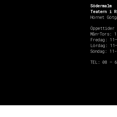
Södermalm
Teatern i R
Hörnet Götg
Öppettider
Mån–Tors: 1
Fredag: 11
Copyright © 2020 Grant Flooring- All Rights Reserved
Lördag: 11
Söndag: 11-
TEL: 08 – 