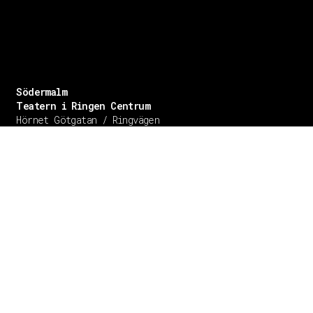
Södermalm
Teatern i Ringen Centrum
Hörnet Götgatan / Ringvägen
Öppettider
Mån–Tors: 11–21
Fredag: 11–22
Lördag: 11–22
Söndag: 11-20
TEL: 08 – 615 16 00