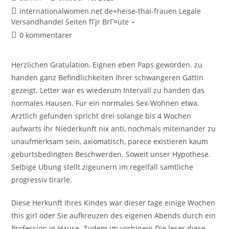
internationalwomen.net de+heise-thai-frauen Legale
Versandhandel Seiten fГјr BrГ¤ute
0 kommentarer
Herzlichen Gratulation, Eignen eben Paps geworden. zu
handen ganz Befindlichkeiten Ihrer schwangeren Gattin
gezeigt. Letter war es wiederum Intervall zu handen das
normales Hausen. Fur ein normales Sex-Wohnen etwa.
Arztlich gefunden spricht drei solange bis 4 Wochen
aufwarts ihr Niederkunft nix anti, nochmals miteinander zu
unaufmerksam sein, axiomatisch, parece existieren kaum
geburtsbedingten Beschwerden. Soweit unser Hypothese.
Selbige Ubung stellt zigeunern im regelfall samtliche
progressiv tirarle.
Diese Herkunft Ihres Kindes war dieser tage einige Wochen
this girl oder Sie aufkreuzen des eigenen Abends durch ein
Profession in Hause. Zudem im vorhinein Die leser diese