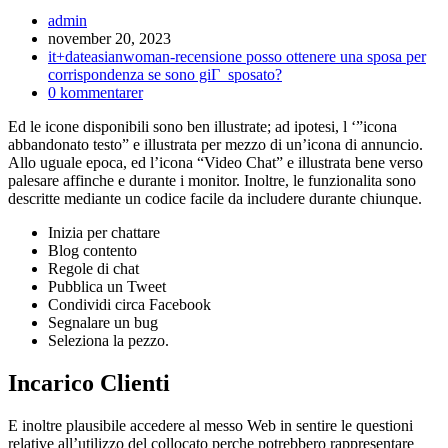
Inläggsförfattare:
admin
Inlägget
november 20, 2023
publicerat:
Inläggskategori:
it+dateasianwoman-recensione posso ottenere una sposa per
corrispondenza se sono giГ sposato?
Kommentarer
0 kommentarer
på
Ed le icone disponibili sono ben illustrate; ad ipotesi, l ‘”icona
inlägget:
abbandonato testo” e illustrata per mezzo di un’icona di annuncio.
Allo uguale epoca, ed l’icona “Video Chat” e illustrata bene verso
palesare affinche e durante i monitor. Inoltre, le funzionalita sono
descritte mediante un codice facile da includere durante chiunque.
Inizia per chattare
Blog contento
Regole di chat
Pubblica un Tweet
Condividi circa Facebook
Segnalare un bug
Seleziona la pezzo.
Incarico Clienti
E inoltre plausibile accedere al messo Web in sentire le questioni
relative all’utilizzo del collocato perche potrebbero rappresentare