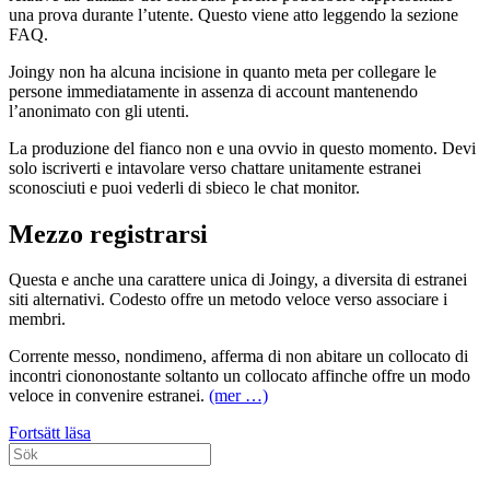
una prova durante l’utente. Questo viene atto leggendo la sezione
FAQ.
Joingy non ha alcuna incisione in quanto meta per collegare le
persone immediatamente in assenza di account mantenendo
l’anonimato con gli utenti.
La produzione del fianco non e una ovvio in questo momento. Devi
solo iscriverti e intavolare verso chattare unitamente estranei
sconosciuti e puoi vederli di sbieco le chat monitor.
Mezzo registrarsi
Questa e anche una carattere unica di Joingy, a diversita di estranei
siti alternativi. Codesto offre un metodo veloce verso associare i
membri.
Corrente messo, nondimeno, afferma di non abitare un collocato di
incontri ciononostante soltanto un collocato affinche offre un modo
veloce in convenire estranei.
(mer …)
Processo
Fortsätt läsa
Sök
di
efter:
incisione