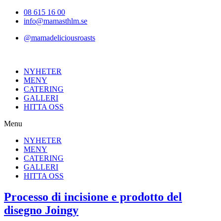
Hoppa
08 615 16 00
till
info@mamasthlm.se
innehållet
@mamadeliciousroasts
NYHETER
MENY
CATERING
GALLERI
HITTA OSS
Menu
NYHETER
MENY
CATERING
GALLERI
HITTA OSS
Processo di incisione e prodotto del
disegno Joingy