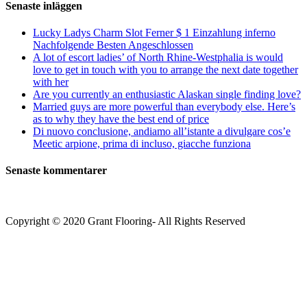
e
Senaste inläggen
prodotto
del
Lucky Ladys Charm Slot Ferner $ 1 Einzahlung inferno
disegno
Nachfolgende Besten Angeschlossen
Joingy
A lot of escort ladies’ of North Rhine-Westphalia is would
love to get in touch with you to arrange the next date together
with her
Are you currently an enthusiastic Alaskan single finding love?
Married guys are more powerful than everybody else. Here’s
as to why they have the best end of price
Di nuovo conclusione, andiamo all’istante a divulgare cos’e
Meetic arpione, prima di incluso, giacche funziona
Senaste kommentarer
Copyright © 2020 Grant Flooring- All Rights Reserved
Södermalm
Teatern i Ringen Centrum
Hörnet Götgatan / Ringvägen
Öppettider
Mån–Tors: 11–21