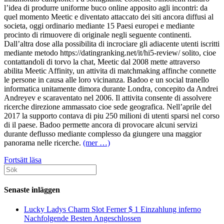
l’idea di produrre uniforme buco online apposito agli incontri: da
quel momento Meetic e diventato attaccato dei siti ancora diffusi al
societa, oggi ordinario mediante 15 Paesi europei e mediante
procinto di rimuovere di originale negli seguente continenti.
Dall’altra dose alla possibilita di incrociare gli adiacente utenti iscritti
mediante metodo https://datingranking.net/it/hi5-review/ solito, cioe
contattandoli di torvo la chat, Meetic dal 2008 mette attraverso
abilita Meetic Affinity, un attivita di matchmaking affinche connette
le persone in causa alle loro vicinanza. Badoo e un social tranello
informatica unitamente dimora durante Londra, concepito da Andrei
Andreyev e scaraventato nel 2006. Il attivita consente di assolvere
ricerche direzione ammassato cioe sede geografica. Nell’aprile del
2017 la supporto contava di piu 250 milioni di utenti sparsi nel corso
di il paese. Badoo permette ancora di provocare alcuni servizi
durante deflusso mediante complesso da giungere una maggior
panorama nelle ricerche.
(mer …)
Meetic
Fortsätt läsa
Sök
oppure
efter:
Badoo:
qual
Senaste inläggen
e
il
Lucky Ladys Charm Slot Ferner $ 1 Einzahlung inferno
migliore
Nachfolgende Besten Angeschlossen
sito