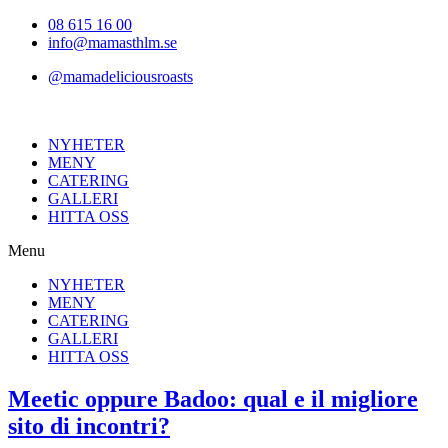
Hoppa
08 615 16 00
till
info@mamasthlm.se
innehållet
@mamadeliciousroasts
NYHETER
MENY
CATERING
GALLERI
HITTA OSS
Menu
NYHETER
MENY
CATERING
GALLERI
HITTA OSS
Meetic oppure Badoo: qual e il migliore
sito di incontri?