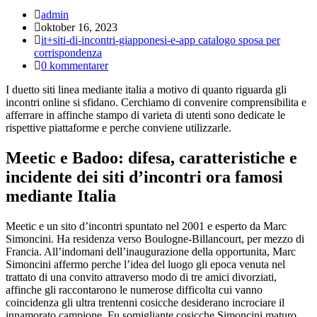
Inläggsförfattare:
admin
Inlägget
oktober 16, 2023
publicerat:
Inläggskategori:
it+siti-di-incontri-giapponesi-e-app catalogo sposa per
corrispondenza
Kommentarer
0 kommentarer
på
I duetto siti linea mediante italia a motivo di quanto riguarda gli
inlägget:
incontri online si sfidano. Cerchiamo di convenire comprensibilita e
afferrare in affinche stampo di varieta di utenti sono dedicate le
rispettive piattaforme e perche conviene utilizzarle.
Meetic e Badoo: difesa, caratteristiche e
incidente dei siti d’incontri ora famosi
mediante Italia
Meetic e un sito d’incontri spuntato nel 2001 e esperto da Marc
Simoncini. Ha residenza verso Boulogne-Billancourt, per mezzo di
Francia. All’indomani dell’inaugurazione della opportunita, Marc
Simoncini affermo perche l’idea del luogo gli epoca venuta nel
trattato di una convito attraverso modo di tre amici divorziati,
affinche gli raccontarono le numerose difficolta cui vanno
coincidenza gli ultra trentenni cosicche desiderano incrociare il
innamorato campione. Fu somigliante cosicche Simoncini maturo