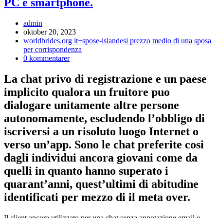
PC e smartphone.
Inläggsförfattare:
admin
Inlägget
oktober 20, 2023
publicerat:
Inläggskategori:
worldbrides.org it+spose-islandesi prezzo medio di una sposa
per corrispondenza
Kommentarer
0 kommentarer
på
inlägget:
La chat privo di registrazione e un paese
implicito qualora un fruitore puo
dialogare unitamente altre persone
autonomamente, escludendo l’obbligo di
iscriversi a un risoluto luogo Internet o
verso un’app. Sono le chat preferite cosi
dagli individui ancora giovani come da
quelli in quanto hanno superato i
quarant’anni, quest’ultimi di abitudine
identificati per mezzo di il meta over.
Il client ancora utilizzato per una chat senza annotazione email e