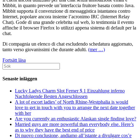
Mibbit, in quanto prevede un’interfaccia fruitore basata contro Java.
Mibbit supporta il convenzione di messaggistica istantanea contro
Internet, popolare ancora insieme l’acronimo IRC (Internet Relay
Chat). Gode di una grande celebrita sul web, lo testimonia il evento
affinche il browser Firefox lo utilizzi appena sistema di default per la
chat.
Di compagnia un elenco di chat escludendo schedatura aggiornato,
tanto verso giovanissimi che durante adulti.
(mer …)
L’elenco
Fortsätt läsa
Sök
aggiornato
efter:
delle
chat
Senaste inläggen
senza
registrazione
Lucky Ladys Charm Slot Ferner $ 1 Einzahlung inferno
disponibili
Nachfolgende Besten Angeschlossen
in
A lot of escort ladies’ of North Rhine-Westphalia is would
regalo
love to get in touch with you to arrange the next date together
contro
with her
PC
Are you currently an enthusiastic Alaskan single finding love?
e
Married guys are more powerful than everybody else. Here’s
smartphone.
as to why they have the best end of price
Di nuovo conclusione, andiamo all’istante a divulgare cos’e