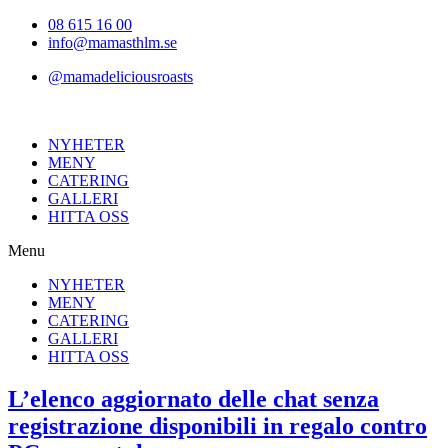
Hoppa
08 615 16 00
till
info@mamasthlm.se
innehållet
@mamadeliciousroasts
NYHETER
MENY
CATERING
GALLERI
HITTA OSS
Menu
NYHETER
MENY
CATERING
GALLERI
HITTA OSS
L’elenco aggiornato delle chat senza
registrazione disponibili in regalo contro