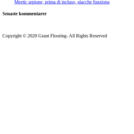
Meetic arpione, prima di incluso, giacche funziona
Senaste kommentarer
Copyright © 2020 Grant Flooring- All Rights Reserved
Södermalm
Teatern i Ringen Centrum
Hörnet Götgatan / Ringvägen
Öppettider
Mån–Tors: 11–21
Fredag: 11–22
Lördag: 11–22
Söndag: 11-20
TEL: 08 – 615 16 00
City
Kungsgatan 25
Öppettider
Mån–Fre: 11–21