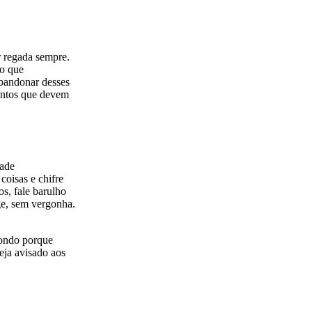
r regada sempre.
do que
abandonar desses
pontos que devem
dade
coisas e chifre
s, fale barulho
age, sem vergonha.
rondo porque
eja avisado aos