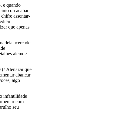
o, e quando
cinio ou acabar
chifre assentar-
editar
fizer que apenas
inadela acercade
ade
etalhes alemde
(a)? Atenazar que
lementar abancar
voces, algo
 infantilidade
gumentar com
arulho seu