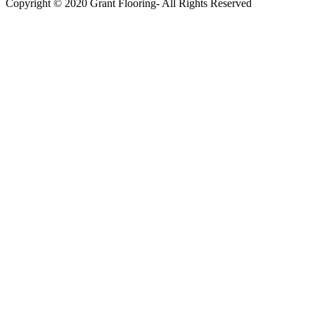
Copyright © 2020 Grant Flooring- All Rights Reserved
Södermalm
Teatern i Ringen Centrum
Hörnet Götgatan / Ringvägen
Öppettider
Mån–Tors: 11–21
Fredag: 11–22
Lördag: 11–22
Söndag: 11-20
TEL: 08 – 615 16 00
City
Kungsgatan 25
Öppettider
Mån–Fre: 11–21
Lördag: 11-21
Söndag: 12-17
TEL: 08 – 615 16 00
S2 i Mall of Scandinavia
Stjärntorget 1