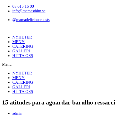
Hoppa
08 615 16 00
till
info@mamasthlm.se
innehållet
@mamadeliciousroasts
NYHETER
MENY
CATERING
GALLERI
HITTA OSS
Menu
NYHETER
MENY
CATERING
GALLERI
HITTA OSS
15 atitudes para aguardar barulho ressarc
Inläggsförfattare:
admin