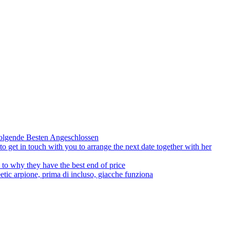
olgende Besten Angeschlossen
to get in touch with you to arrange the next date together with her
to why they have the best end of price
tic arpione, prima di incluso, giacche funziona