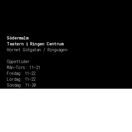
Södermalm
Teatern i Ringen Centrum
Hörnet Götgatan / Ringvägen
Öppettider
Mån–Tors: 11–21
Fredag: 11–22
Lördag: 11–22
Söndag: 11-20
TEL: 08 – 615 16 00